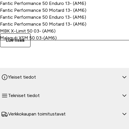
Fantic Performance 50 Enduro 13- (AM6)
Fantic Performance 50 Motard 13- (AM6)
Fantic Performance 50 Enduro 13- (AM6)
Fantic Performance 50 Motard 13- (AM6)
MBK X-Limit 50 03- (AM6)
Malaguti XSM 50 03-(AM6)
Lue lisää
Malaguti XTM 50 03- (AM6)
Motorhispania Furia 50 00- (AM6)
Motorhispania RYZ 50 Enduro 04- (AM6)
Motorhispania RYZ 50 Supermotard 04- (AM6)
Peugeot XP6 50 98- (AM6)
Yleiset tiedot
Peugeot XPS 50 Enduro 05-12(AM6)
Peugeot XPS 50 Supermotard 05- (AM6)
Peugeot XPS 50 Street 05- (AM6)
Tekniset tiedot
Rieju MRT 50 Cross 08- (AM6)
Rieju MRT 50 Pro Cross 08- (AM6)
Rieju MRT 50 Pro SM 08- (AM6)
Verkkokaupan toimitustavat
Rieju MRT 50 SM Racing 11- (AM6)
Rieju MRX 50 00-08 (AM6)