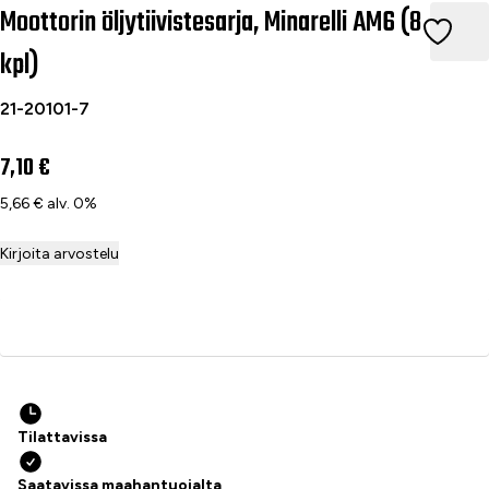
Moottorin öljytiivistesarja, Minarelli AM6 (8
Moottorin öljytiivistesarja, Minarelli AM6 (8 kpl)
kpl)
21-20101-7
7,10 €
5,66 € alv. 0%
Kirjoita arvostelu
Lisää ostoskoriin
Tilattavissa
Saatavissa maahantuojalta