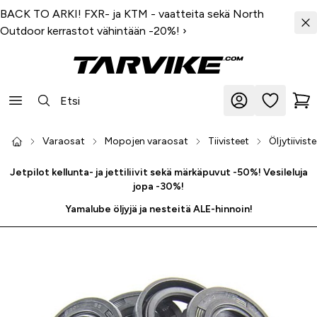
BACK TO ARKI! FXR- ja KTM - vaatteita sekä North
Outdoor kerrastot vähintään -20%!
›
Varaosat
Mopojen varaosat
Tiivisteet
Öljytiivist
Jetpilot kellunta- ja jettiliivit sekä märkäpuvut -50%! Vesileluja
jopa -30%!
Yamalube öljyjä ja nesteitä ALE-hinnoin!