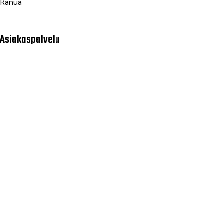
Ranua
Asiakaspalvelu
Usein kysytyt kysymykset
Tilaus- ja toimitusehdot
Toimitustavat ja -kulut
Maksutavat
Palautus, reklamaatio ja takuu
Tietosuojaseloste
Palvelumme
Rahoitus
Huoltopalvelut