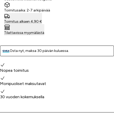
Toimitusaika: 2-7 arkipäivää
Toimitus alkaen 4,90 €
Tilattavissa myymälästä
Osta nyt, ­maksa 30 päivän kuluessa.
Miksi valita meidät?
Nopea toimitus
Monipuoliset maksutavat
30 vuoden kokemuksella