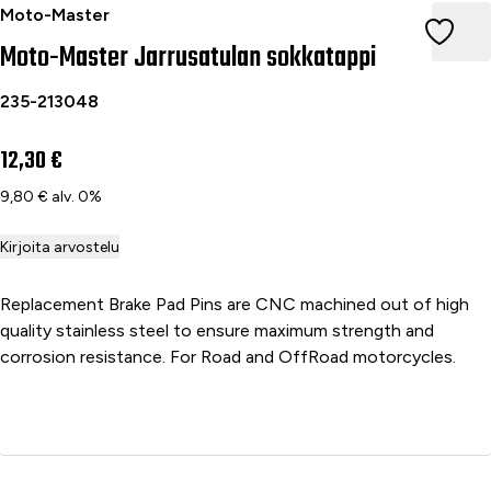
Moto-Master Jarrusatulan sokkatappi
Moto-Master
Moto-Master Jarrusatulan sokkatappi
235-213048
12,30 €
9,80 € alv. 0%
Kirjoita arvostelu
Replacement Brake Pad Pins are CNC machined out of high
quality stainless steel to ensure maximum strength and
corrosion resistance. For Road and OffRoad motorcycles.
Lisää ostoskoriin