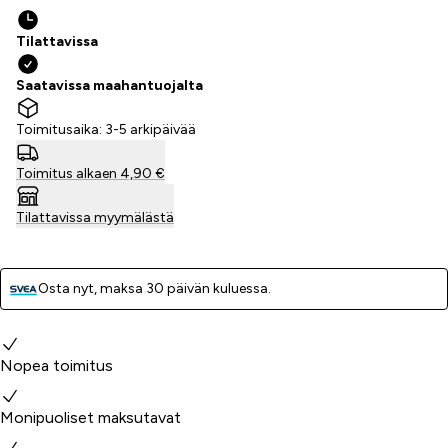
Tilattavissa
Saatavissa maahantuojalta
Toimitusaika: 3-5 arkipäivää
Toimitus alkaen 4,90 €
Tilattavissa myymälästä
Osta nyt, ­maksa 30 päivän kuluessa.
Miksi valita meidät?
Nopea toimitus
Monipuoliset maksutavat