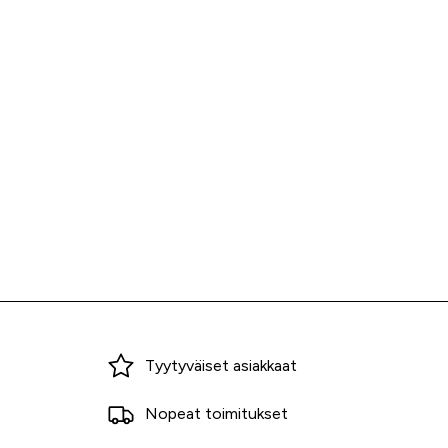
Miksi ostaa Tarvikekeskuksesta?
Tyytyväiset asiakkaat
Nopeat toimitukset