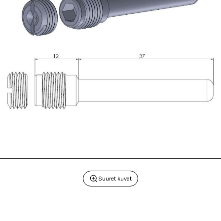
Suuret kuvat