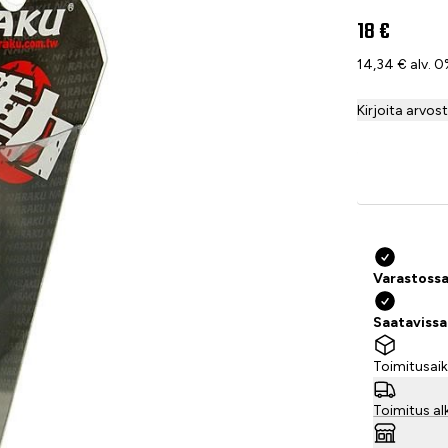
18 €
14,34 € alv. 
Kirjoita arvos
Varastossa
Saataviss
Toimitusaik
Toimitus al