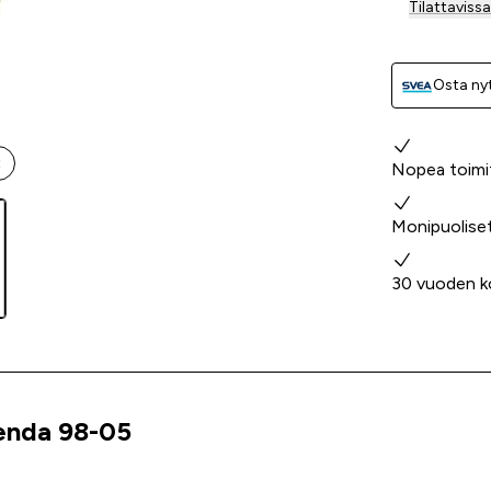
Tilattavis
Osta nyt
Miksi valita
t
Nopea toimi
Monipuolise
30 vuoden k
Senda 98-05