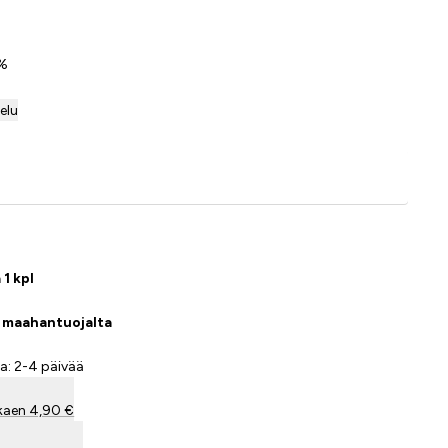
0%
telu
Lisää ostoskoriin
 1 kpl
a maahantuojalta
a: 2-4 päivää
kaen 4,90 €