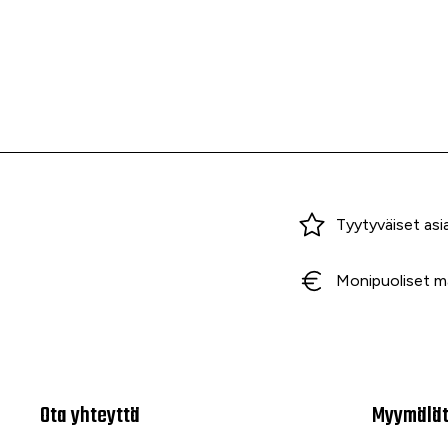
Miksi ostaa Tarvikekeskuksesta?
Tyytyväiset asi
Monipuoliset m
Ota yhteyttä
Myymälä