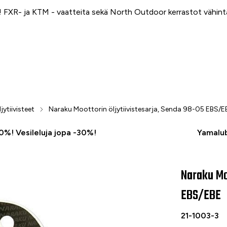
FXR- ja KTM - vaatteita sekä North Outdoor kerrastot vähin
jytiivisteet
Naraku Moottorin öljytiivistesarja, Senda 98-05 EBS/E
50%! Vesileluja jopa -30%!
Yamalub
Naraku Moo
Naraku Moott
EBS/EBE
21-1003-3