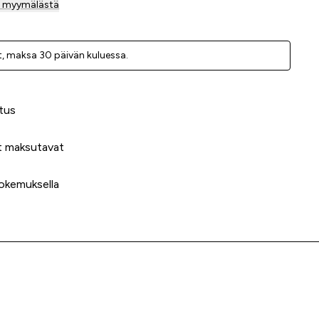
sa myymälästä
, ­maksa 30 päivän kuluessa.
 meidät?
tus
t maksutavat
okemuksella