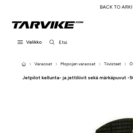
BACK TO ARKI! 
Valikko
Varaosat
Mopojen varaosat
Tiivisteet
Öl
Jetpilot kellunta- ja jettiliivit sekä märkäpuvut -