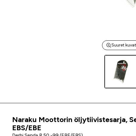
Suuret kuva
Naraku Moottorin öljytiivistesarja, 
Tuoteinfo
EBS/EBE
Derbi Senda R 50 -99 (EBE/EBS)