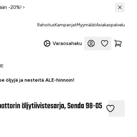
tään -20%!
›
Rahoitus
Kampanjat
Myymälät
Asiakaspalvelu
Varaosahaku
BE
e öljyjä ja nesteitä ALE-hinnoin!
ttorin öljytiivistesarja, Senda 98-05
orin öljytiivistesarja, Senda 98-05 EBS/EBE