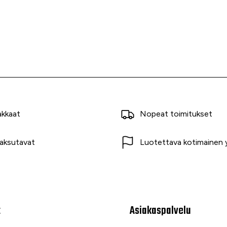
akkaat
Nopeat toimitukset
aksutavat
Luotettava kotimainen y
t
Asiakaspalvelu