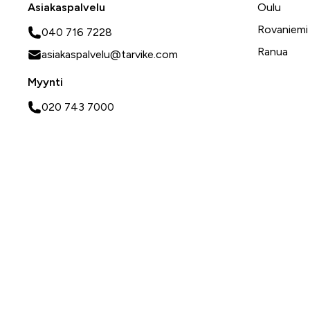
Asiakaspalvelu
Oulu
Rovaniemi
040 716 7228
Ranua
asiakaspalvelu@tarvike.com
Myynti
020 743 7000
Tilaa uutiskirje