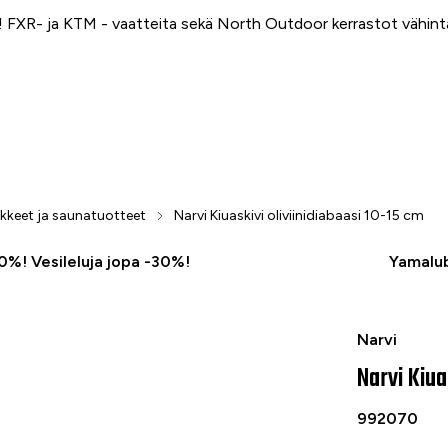
FXR- ja KTM - vaatteita sekä North Outdoor kerrastot vähin
ikkeet ja saunatuotteet
Narvi Kiuaskivi oliviinidiabaasi 10-15 cm
50%! Vesileluja jopa -30%!
Yamalub
Narvi Kiuaski
Narvi
Narvi Kiua
992070