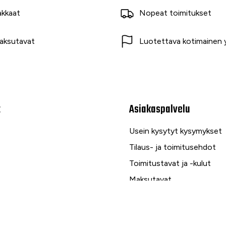
akkaat
Nopeat toimitukset
aksutavat
Luotettava kotimainen y
t
Asiakaspalvelu
Usein kysytyt kysymykset
Tilaus- ja toimitusehdot
Toimitustavat ja -kulut
Maksutavat
Palautus, reklamaatio ja ta
Tietosuojaseloste