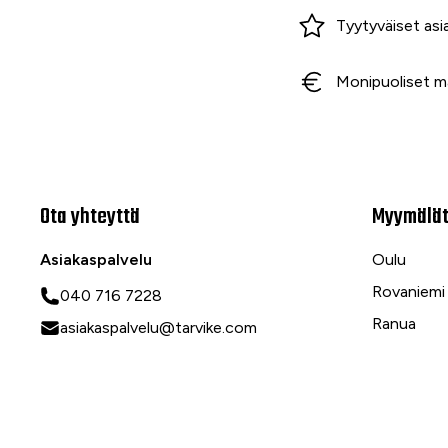
Miksi ostaa Tarvikekeskuksesta?
Tyytyväiset asi
Monipuoliset m
Ota yhteyttä
Myymälä
Asiakaspalvelu
Oulu
Rovaniemi
040 716 7228
Ranua
asiakaspalvelu@tarvike.com
Myynti
020 743 7000