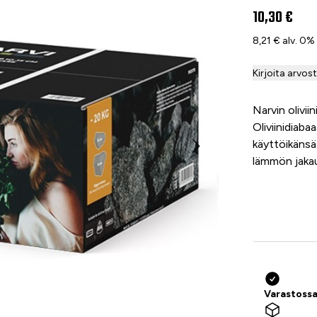
10,30 €
8,21 € alv. 0%
Kirjoita arvos
Narvin oliviin
Oliviinidiab
käyttöikänsä
lämmön jaka
Varastossa 