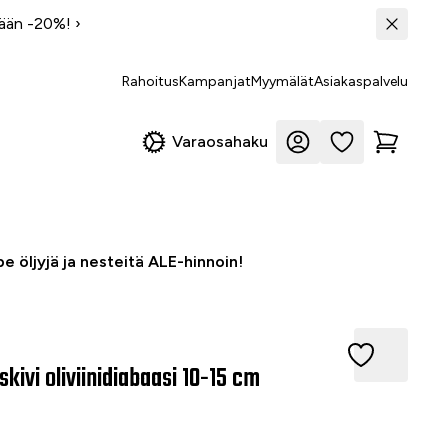
tään -20%!
›
Rahoitus
Kampanjat
Myymälät
Asiakaspalvelu
Varaosahaku
e öljyjä ja nesteitä ALE-hinnoin!
vi oliviinidiabaasi 10-15 cm
skivi oliviinidiabaasi 10-15 cm