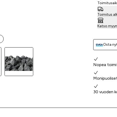
Toimitusaik
Toimitus al
Katso myy
t
Osta nyt
Miksi valita
Nopea toimi
Monipuolise
30 vuoden k