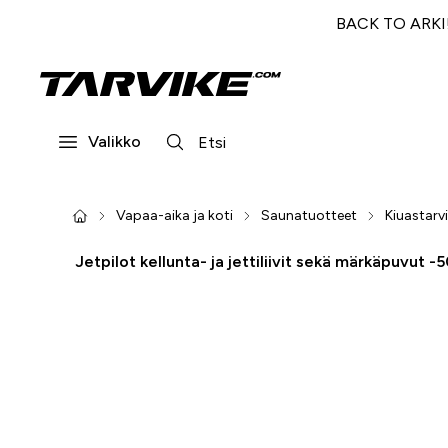
BACK TO ARKI! 
Valikko
Vapaa-aika ja koti
Saunatuotteet
Kiuastarv
Jetpilot kellunta- ja jettiliivit sekä märkäpuvut -