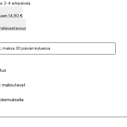
a: 2-4 arkipäivää
kaen 14,90 €
mäläsaatavuus
, ­maksa 30 päivän kuluessa.
 meidät?
tus
t maksutavat
okemuksella