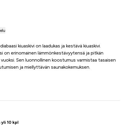
telu
idiabaasi kiuaskivi on laadukas ja kestävä kiuaskivi.
aasi on erinomainen lämmönkestävyytensä ja pitkän
 vuoksi. Sen luonnollinen koostumus varmistaa tasaisen
utumisen ja miellyttävän saunakokemuksen.
Lisää ostoskoriin
yli 10 kpl