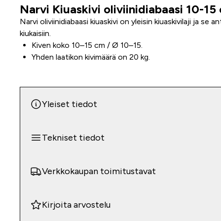
Narvi Kiuaskivi oliviinidiabaasi 10-15
Tuoteinfo
Narvi oliviinidiabaasi kiuaskivi on yleisin kiuaskivilaji ja se a
kiukaisiin.
Kiven koko 10–15 cm / Ø 10–15.
Yhden laatikon kivimäärä on 20 kg.
Yleiset tiedot
Tekniset tiedot
Verkkokaupan toimitustavat
Kirjoita arvostelu