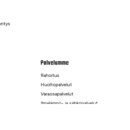
ritys
Palvelumme
Rahoitus
Huoltopalvelut
Varaosapalvelut
Ilmalämpö- ja sähköpalvelut
kuu
Yrityspalvelut ja Leasing
Yksityisleasing