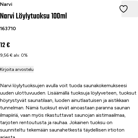
Narvi Löylytuoksu 100ml
Narvi
Narvi Löylytuoksu 100ml
163710
12 €
9,56 € alv. 0%
Kirjoita arvostelu
Narvi löylytuoksujen avulla voit tuoda saunakokemukseesi
uuden ulottuvuuden. Lisäämällä tuoksuja löylyveteen, tuoksut
höyrystyvät saunatilaan, luoden ainutlaatuisen ja aistikkaan
tunnelman. Nämä tuoksut eivät ainoastaan paranna saunan
ilmapiiriä, vaan myös rikastuttavat saunojan aistimaailmaa,
tarjoten rentoutusta ja rauhaa. Jokainen tuoksu on
suunniteltu tekemään saunahetkestä täydellisen irtioton
arjesta.