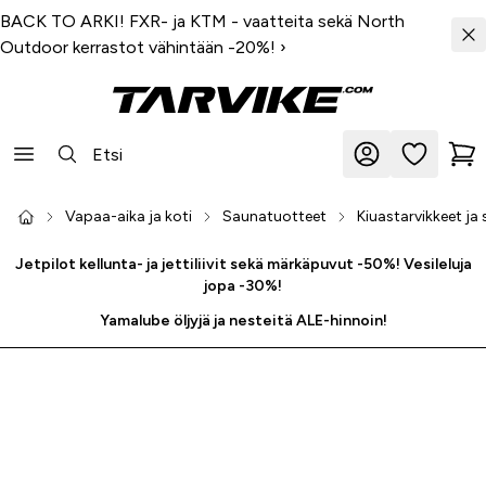
BACK TO ARKI! FXR- ja KTM - vaatteita sekä North
Outdoor kerrastot vähintään -20%!
›
Vapaa-aika ja koti
Saunatuotteet
Kiuastarvikkeet ja
Jetpilot kellunta- ja jettiliivit sekä märkäpuvut -50%! Vesileluja
jopa -30%!
Yamalube öljyjä ja nesteitä ALE-hinnoin!