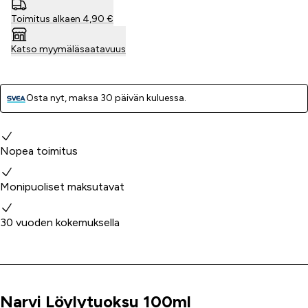
Toimitus alkaen 4,90 €
Katso myymäläsaatavuus
Osta nyt, ­maksa 30 päivän kuluessa.
Miksi valita meidät?
Nopea toimitus
Monipuoliset maksutavat
30 vuoden kokemuksella
Narvi Löylytuoksu 100ml
Tuoteinfo