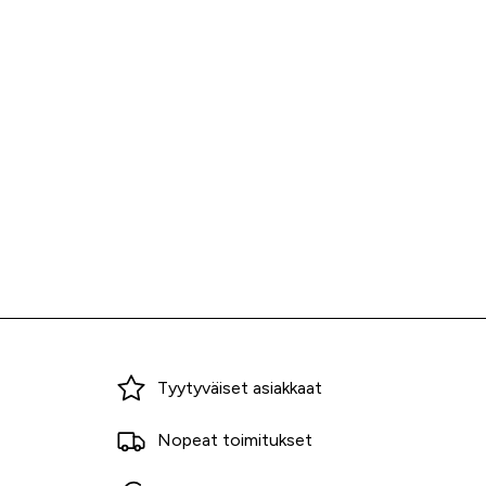
Miksi ostaa Tarvikekeskuksesta?
Tyytyväiset asiakkaat
Nopeat toimitukset