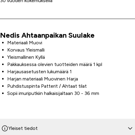
30 vuoden kokemuksella
Nedis Ahtaanpaikan Suulake
Tuoteinfo
Materiaali Muovi
Korvaus Yleismalli
Yleismallinen Kyllä
Pakkauksessa olevien tuotteiden määrä 1 kpl
Harjausasetusten lukumäärä 1
Harjan materiaali Muovinen Harja
Puhdistuspinta Patterit / Ahtaat tilat
Sopii imuriputkiin halkaisijaltaan 30 - 36 mm
Yleiset tiedot