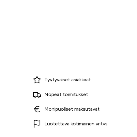
Miksi ostaa Tarvikekeskuksesta?
Tyytyväiset asiakkaat
Nopeat toimitukset
Monipuoliset maksutavat
Luotettava kotimainen yritys