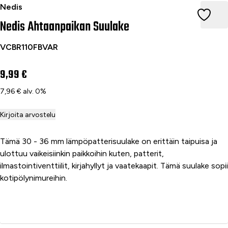
Nedis Ahtaanpaikan Suulake
Nedis
Nedis Ahtaanpaikan Suulake
VCBR110FBVAR
9,99 €
7,96 € alv. 0%
Kirjoita arvostelu
Tämä 30 - 36 mm lämpöpatterisuulake on erittäin taipuisa ja
ulottuu vaikeisiinkin paikkoihin kuten, patterit,
ilmastointiventtiilit, kirjahyllyt ja vaatekaapit. Tämä suulake sopii
kotipölynimureihin.
Lisää ostoskoriin