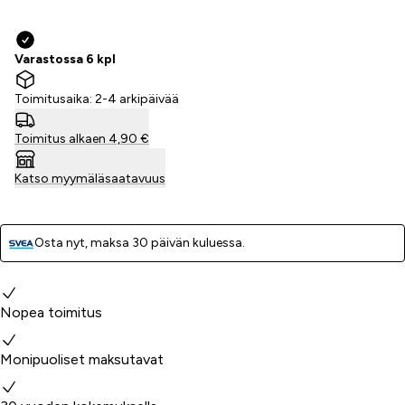
Varastossa 6 kpl
Toimitusaika: 2-4 arkipäivää
Toimitus alkaen 4,90 €
Katso myymäläsaatavuus
Osta nyt, ­maksa 30 päivän kuluessa.
Miksi valita meidät?
Nopea toimitus
Monipuoliset maksutavat