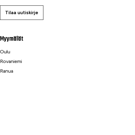
Tilaa uutiskirje
Myymälät
Oulu
Rovaniemi
Ranua
Asiakaspalvelu
Usein kysytyt kysymykset
Tilaus- ja toimitusehdot
Toimitustavat ja -kulut