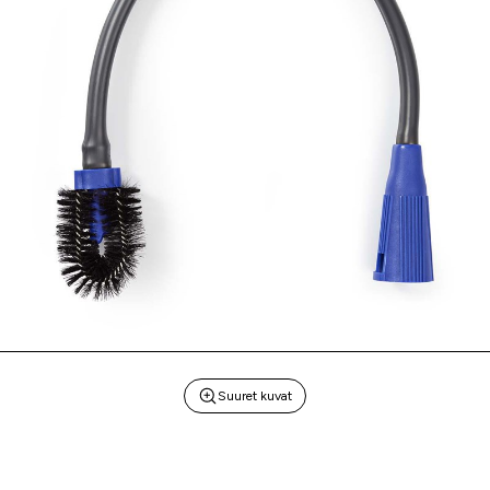
Suuret kuvat