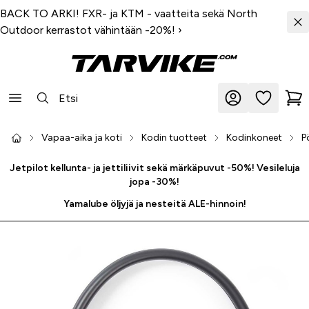
BACK TO ARKI! FXR- ja KTM - vaatteita sekä North
Outdoor kerrastot vähintään -20%!
›
Vapaa-aika ja koti
Kodin tuotteet
Kodinkoneet
P
Jetpilot kellunta- ja jettiliivit sekä märkäpuvut -50%! Vesileluja
jopa -30%!
Yamalube öljyjä ja nesteitä ALE-hinnoin!