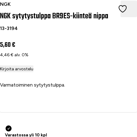
NGK sytytystulppa BR9ES-kiinteä nippa
NGK
NGK sytytystulppa BR9ES-kiinteä nippa
13-3194
5,60 €
4,46 € alv. 0%
Kirjoita arvostelu
Varmatoiminen sytytystulppa.
Lisää ostoskoriin
Varastossa yli 10 kpl