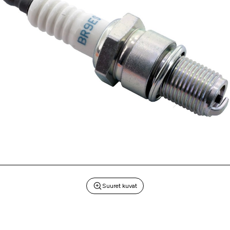
Suuret kuvat