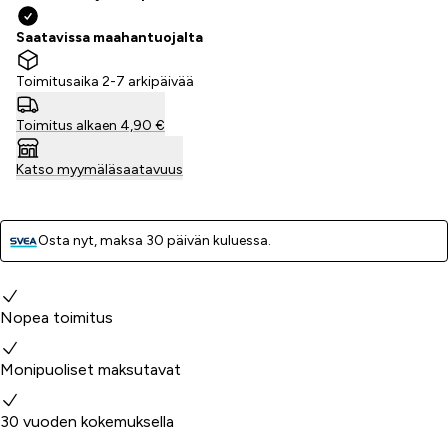
Saatavissa maahantuojalta
Toimitusaika 2-7 arkipäivää
Toimitus alkaen 4,90 €
Katso myymäläsaatavuus
Osta nyt, ­maksa 30 päivän kuluessa.
Miksi valita meidät?
Nopea toimitus
Monipuoliset maksutavat
30 vuoden kokemuksella