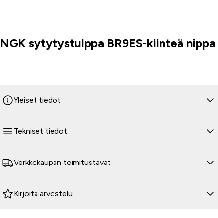
NGK sytytystulppa BR9ES-kiinteä nippa
Tuoteinfo
Yleiset tiedot
Tekniset tiedot
Verkkokaupan toimitustavat
Kirjoita arvostelu