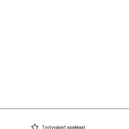
Miksi ostaa Tarvikekeskuksesta?
Tyytyväiset asiakkaat