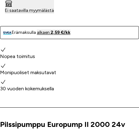
Ei saatavilla myymälästä
Erämaksulla
alkaen
2,59 €/kk
Miksi valita meidät?
Nopea toimitus
Monipuoliset maksutavat
30 vuoden kokemuksella
Pilssipumppu Europump II 2000 24v
Tuoteinfo