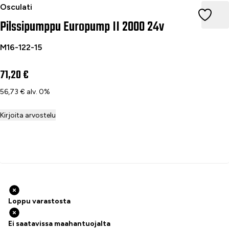
Pilssipumppu Europump II 2000 24v
Osculati
Pilssipumppu Europump II 2000 24v
M16-122-15
71,20 €
56,73 € alv. 0%
Kirjoita arvostelu
Lisää ostoskoriin
Loppu varastosta
Ei saatavissa maahantuojalta