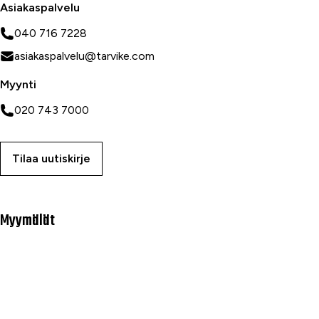
Asiakaspalvelu
040 716 7228
asiakaspalvelu@tarvike.com
Myynti
020 743 7000
Tilaa uutiskirje
Myymälät
Oulu
Rovaniemi
Ranua