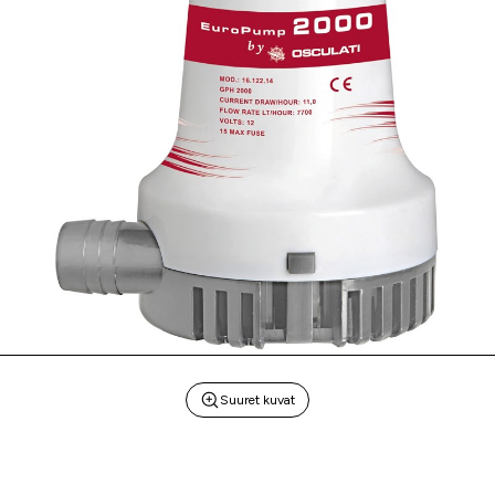
Suuret kuvat