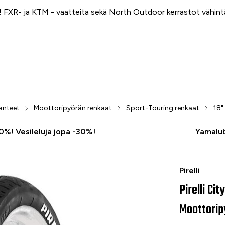
FXR- ja KTM - vaatteita sekä North Outdoor kerrastot vähin
anteet
Moottoripyörän renkaat
Sport-Touring renkaat
18"
50%! Vesileluja jopa -30%!
Yamalub
Pirelli City
Pirelli
Pirelli Ci
Moottorip