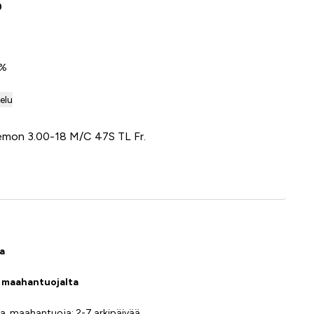
0
0%
telu
 Demon 3.00-18 M/C 47S TL Fr.
Lisää ostoskoriin
sa
a maahantuojalta
a, maahantuoja: 2-7 arkipäivää