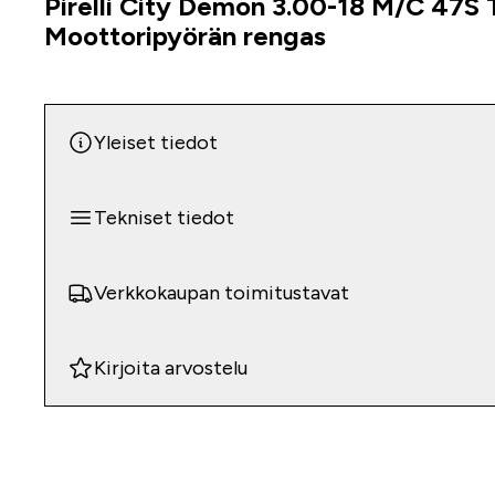
Pirelli City Demon 3.00-18 M/C 47S T
Tuoteinfo
Moottoripyörän rengas
Yleiset tiedot
Tekniset tiedot
Verkkokaupan toimitustavat
Kirjoita arvostelu