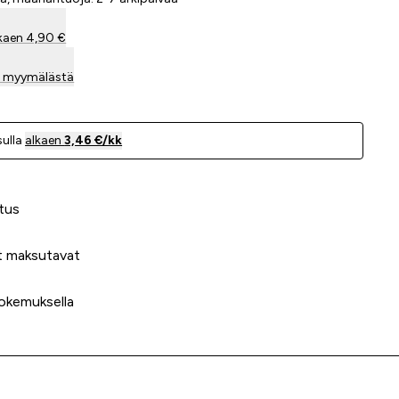
kaen 4,90 €
sa myymälästä
ulla
alkaen
3,46 €/kk
 meidät?
tus
t maksutavat
okemuksella