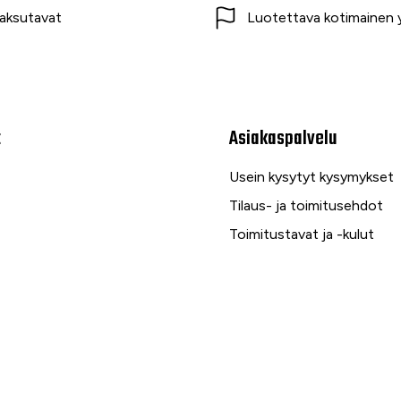
aksutavat
Luotettava kotimainen y
t
Asiakaspalvelu
Usein kysytyt kysymykset
Tilaus- ja toimitusehdot
Toimitustavat ja -kulut
Maksutavat
Palautus, reklamaatio ja ta
Tietosuojaseloste