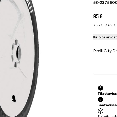
53-237560
95 €
75,70 € alv. 
Kirjoita arvos
Pirelli City
Tilattavis
Saataviss
Toimitusaik