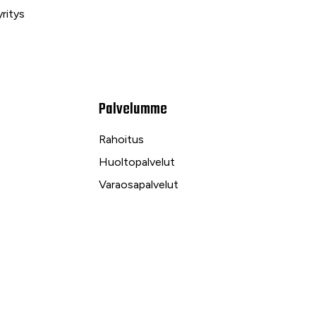
ritys
Palvelumme
Rahoitus
Huoltopalvelut
Varaosapalvelut
Ilmalämpö- ja sähköpalvelut
kuu
Yrityspalvelut ja Leasing
Yksityisleasing