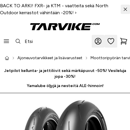
BACK TO ARKI! FXR- ja KTM - vaatteita sekä North
Outdoor kerrastot vähintään -20%!
›
Ajoneuvotarvikkeet ja lisävarusteet
Moottoripyörän tarvik
Jetpilot kellunta- ja jettiliivit sekä märkäpuvut -50%! Vesileluja
jopa -30%!
Yamalube öljyjä ja nesteitä ALE-hinnoin!