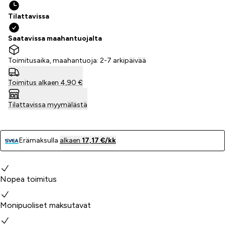
Tilattavissa
Saatavissa maahantuojalta
Toimitusaika, maahantuoja: 2-7 arkipäivää
Toimitus alkaen 4,90 €
Tilattavissa myymälästä
Erämaksulla
alkaen
17,17 €/kk
Miksi valita meidät?
Nopea toimitus
Monipuoliset maksutavat