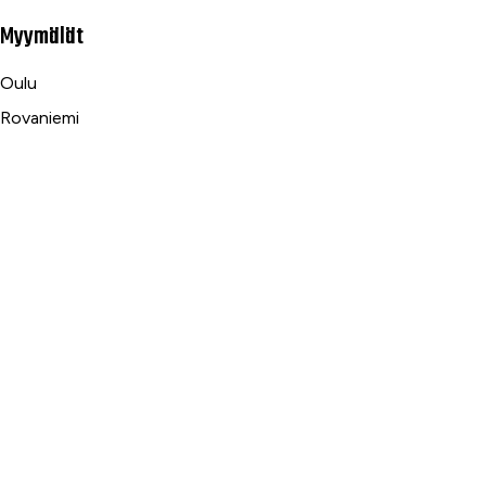
Myymälät
Oulu
Rovaniemi
Ranua
Asiakaspalvelu
Usein kysytyt kysymykset
Tilaus- ja toimitusehdot
Toimitustavat ja -kulut
Maksutavat
Palautus, reklamaatio ja takuu
Tietosuojaseloste