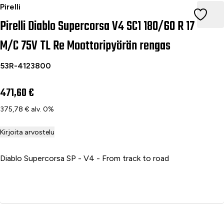
Pirelli Diablo Supercorsa V4 SC1 180/60 R 17 M/C 75V TL Re 
Pirelli
Pirelli Diablo Supercorsa V4 SC1 180/60 R 17
M/C 75V TL Re Moottoripyörän rengas
53R-4123800
471,60 €
375,78 € alv. 0%
Kirjoita arvostelu
Diablo Supercorsa SP - V4 - From track to road
Lisää ostoskoriin