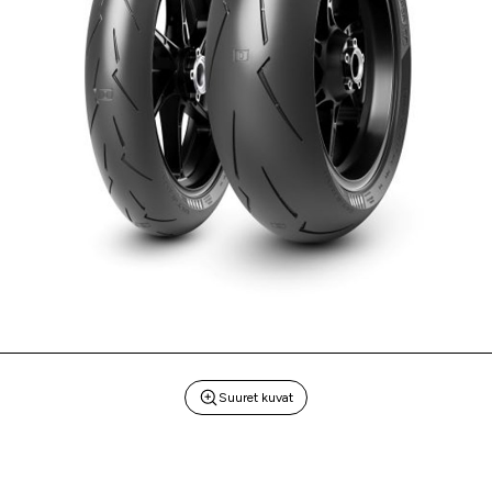
Suuret kuvat