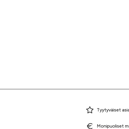
Miksi ostaa Tarvikekeskuksesta?
Tyytyväiset asi
Monipuoliset m