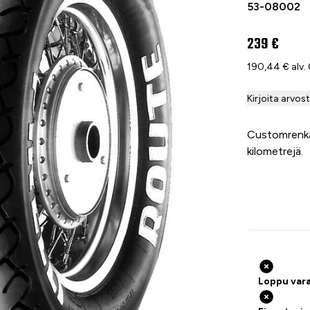
53-08002
239 €
190,44 € alv.
Kirjoita arvos
Customrenkai
kilometrejä.
Loppu var