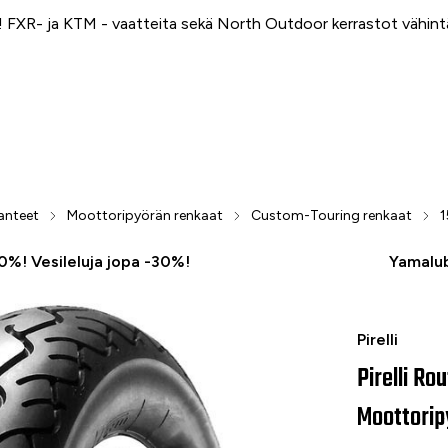
FXR- ja KTM - vaatteita sekä North Outdoor kerrastot vähin
anteet
Moottoripyörän renkaat
Custom-Touring renkaat
1
50%! Vesileluja jopa -30%!
Yamalub
Pirelli Rou
Pirelli
Pirelli R
Moottorip