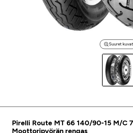
Suuret kuva
Pirelli Route MT 66 140/90-15 M/C 
Tuoteinfo
Moottoripyörän rengas