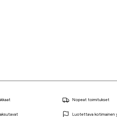
akkaat
Nopeat toimitukset
aksutavat
Luotettava kotimainen y