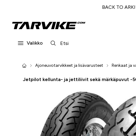
BACK TO ARKI! 
Valikko
Ajoneuvotarvikkeet ja lisävarusteet
Renkaat ja v
Jetpilot kellunta- ja jettiliivit sekä märkäpuvut -