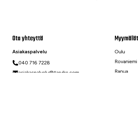
Ota yhteyttä
Myymälä
Asiakaspalvelu
Oulu
Rovaniemi
040 716 7228
Ranua
asiakaspalvelu@tarvike.com
Myynti
020 743 7000
Tilaa uutiskirje