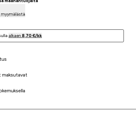
ssa maahantuojalta
la myymälästä
ulla
alkaen
8,70 €/kk
 meidät?
tus
t maksutavat
okemuksella