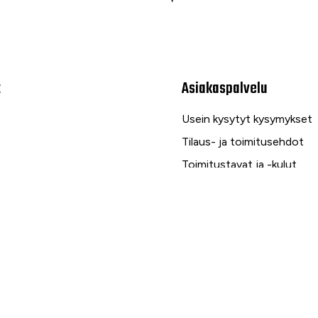
t
Asiakaspalvelu
Usein kysytyt kysymykset
Tilaus- ja toimitusehdot
Toimitustavat ja -kulut
Maksutavat
Palautus, reklamaatio ja ta
Tietosuojaseloste