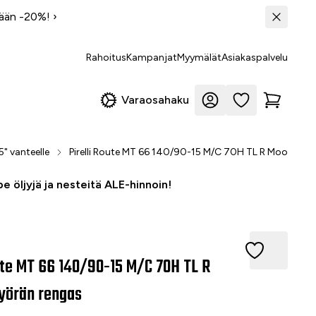
tään -20%!
›
Rahoitus
Kampanjat
Myymälät
Asiakaspalvelu
Varaosahaku
5" vanteelle
Pirelli Route MT 66 140/90-15 M/C 70H TL R Moottori
e öljyjä ja nesteitä ALE-hinnoin!
te MT 66 140/90-15 M/C 70H TL R Moottoripyörän rengas
oute MT 66 140/90-15 M/C 70H TL R
yörän rengas