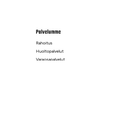
Palvelumme
Rahoitus
Huoltopalvelut
Varaosapalvelut
Ilmalämpö- ja sähköpalvelut
kuu
Yrityspalvelut ja Leasing
Yksityisleasing