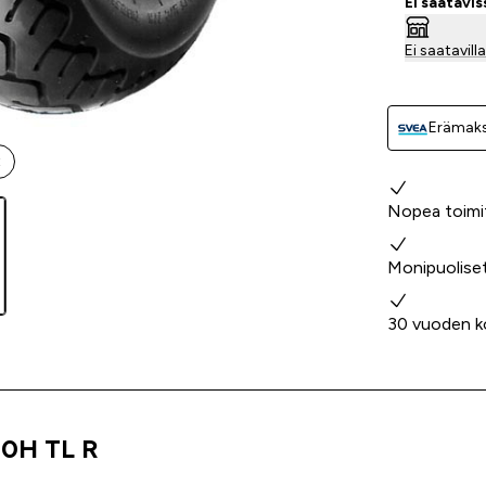
Ei saatavi
Ei saatavil
Erämaks
t
Miksi valita
Nopea toimi
Monipuolise
30 vuoden k
70H TL R