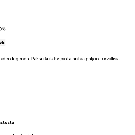
 0%
telu
den legenda. Paksu kulutuspinta antaa paljon turvallisia
Lisää ostoskoriin
astosta