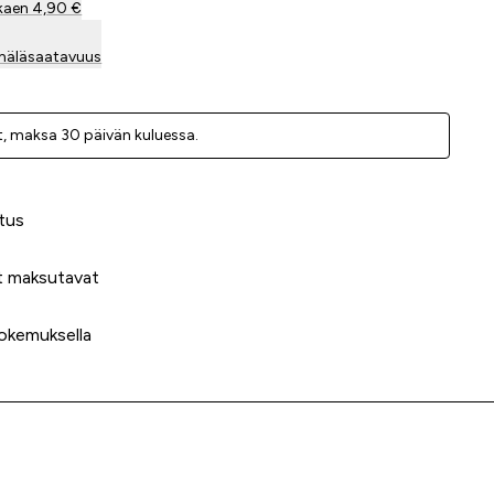
kaen 4,90 €
mäläsaatavuus
, ­maksa 30 päivän kuluessa.
 meidät?
tus
t maksutavat
okemuksella