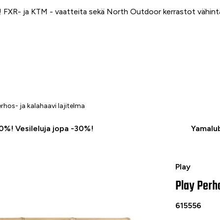
FXR- ja KTM - vaatteita sekä North Outdoor kerrastot vähin
erhos- ja kalahaavi lajitelma
50%! Vesileluja jopa -30%!
Yamalub
Play Perhos- 
Play
Play Perho
615556