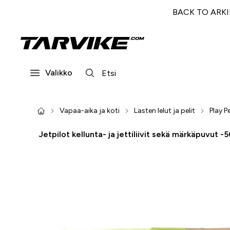
BACK TO ARKI! 
Valikko
Vapaa-aika ja koti
Lasten lelut ja pelit
Play P
Jetpilot kellunta- ja jettiliivit sekä märkäpuvut -