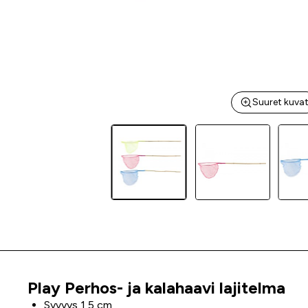
Suuret kuva
Play Perhos- ja kalahaavi lajitelma
Tuoteinfo
Syvyys 1,5 cm