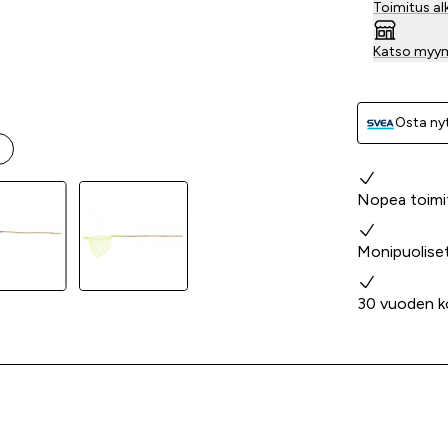
Toimitus al
Katso myy
Osta nyt
t
Miksi valita
Nopea toimi
Monipuolise
30 vuoden k