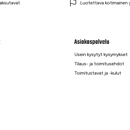
aksutavat
Luotettava kotimainen y
t
Asiakaspalvelu
Usein kysytyt kysymykset
Tilaus- ja toimitusehdot
Toimitustavat ja -kulut
Maksutavat
Palautus, reklamaatio ja ta
Tietosuojaseloste