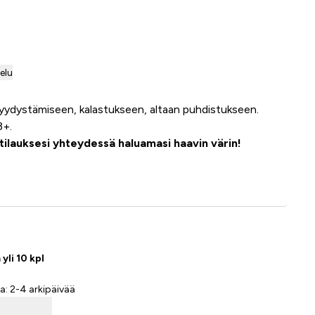
telu
ydystämiseen, kalastukseen, altaan puhdistukseen.
3+.
 tilauksesi yhteydessä haluamasi haavin värin!
Lisää ostoskoriin
yli 10 kpl
a: 2-4 arkipäivää