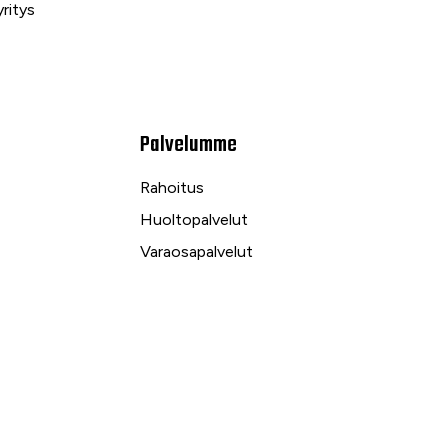
ritys
Palvelumme
Rahoitus
Huoltopalvelut
Varaosapalvelut
Ilmalämpö- ja sähköpalvelut
kuu
Yrityspalvelut ja Leasing
Yksityisleasing