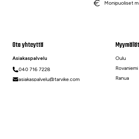
Monipuoliset m
Ota yhteyttä
Myymälä
Asiakaspalvelu
Oulu
Rovaniemi
040 716 7228
Ranua
asiakaspalvelu@tarvike.com
Myynti
020 743 7000
Tilaa uutiskirje