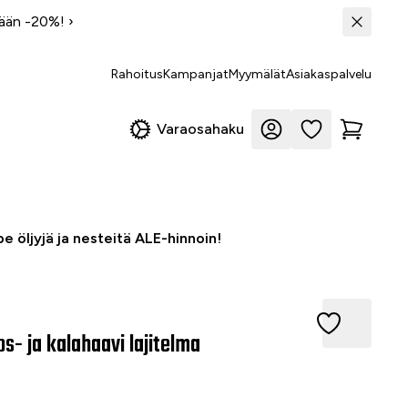
tään -20%!
›
Rahoitus
Kampanjat
Myymälät
Asiakaspalvelu
Varaosahaku
e öljyjä ja nesteitä ALE-hinnoin!
ja kalahaavi lajitelma
s- ja kalahaavi lajitelma