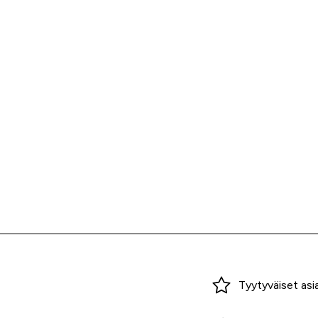
Miksi ostaa Tarvikekeskuksesta?
Tyytyväiset asi