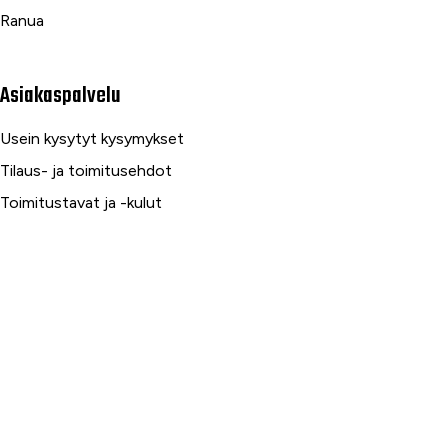
Ranua
Asiakaspalvelu
Usein kysytyt kysymykset
Tilaus- ja toimitusehdot
Toimitustavat ja -kulut
Maksutavat
Palautus, reklamaatio ja takuu
Tietosuojaseloste
Palvelumme
Rahoitus