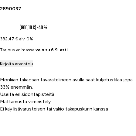
2890037
480 €
(800,10 €)
-40 %
382,47 € alv. 0%
Tarjous voimassa
vain su 6.9. asti
Kirjoita arvostelu
Mönkiän takaosan tavaratelineen avulla saat kuljetustilaa jopa
33% enemmän.
Useita eri sidontapisteitä
Mattamusta viimeistely
Ei käy lisävarusteisen tai vakio takapuskurin kanssa
Lisää ostoskoriin