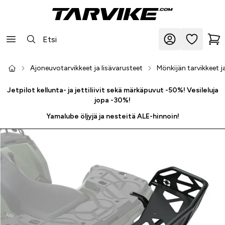
Ajoneuvotarvikkeet ja lisävarusteet
Mönkijän tarvikkeet j
Jetpilot kellunta- ja jettiliivit sekä märkäpuvut -50%! Vesileluja
jopa -30%!
Yamalube öljyjä ja nesteitä ALE-hinnoin!
-40 %