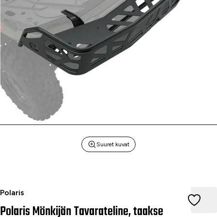
Suuret kuvat
Polaris Mönkijän Tavarateline, taakse
Polaris
Polaris Mönkijän Tavarateline, taakse