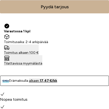
Pyydä tarjous
Varastossa 1 kpl
Toimitusaika: 2-4 arkipäivää
Toimitus alkaen 100 €
Tilattavissa myymälästä
Erämaksulla
alkaen
17,47 €/kk
Miksi valita meidät?
Nopea toimitus