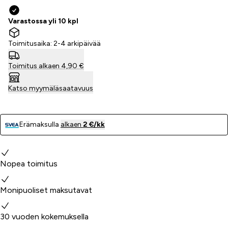
Varastossa yli 10 kpl
Toimitusaika: 2-4 arkipäivää
Toimitus alkaen 4,90 €
Katso myymäläsaatavuus
Erämaksulla
alkaen
2 €/kk
Miksi valita meidät?
Nopea toimitus
Monipuoliset maksutavat
30 vuoden kokemuksella