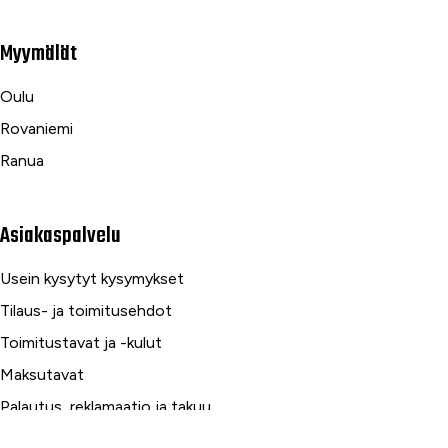
Myymälät
Oulu
Rovaniemi
Ranua
Asiakaspalvelu
Usein kysytyt kysymykset
Tilaus- ja toimitusehdot
Toimitustavat ja -kulut
Maksutavat
Palautus, reklamaatio ja takuu
Tietosuojaseloste