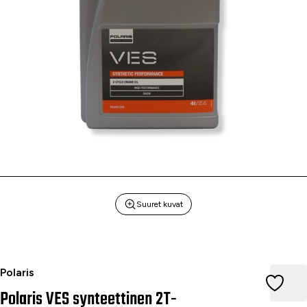
Suuret kuvat
Polaris VES synteettinen 2T-tuorevoiteluöljy 4 l
Polaris
Polaris VES synteettinen 2T-