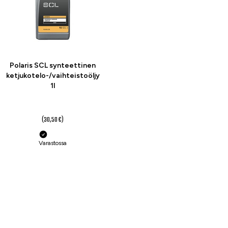
Polaris SCL synteettinen
ketjukotelo-/vaihteistoöljy
1l
26,90 €
(30,50 €)
Varastossa