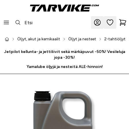
Öljyt, akut ja kemikaalit
Öljyt ja nesteet
2-tahtiöljyt
Jetpilot kellunta- ja jettiliivit sekä märkäpuvut -50%! Vesileluja
jopa -30%!
Yamalube öljyjä ja nesteitä ALE-hinnoin!
-36 %