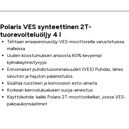
Polaris VES synteettinen 2T-
Tuoteinfo
tuorevoiteluöljy 4 l
Tehtaan ensiasennusöljy VES-moottoreilla varustetuissa
malleissa.
Uuden koostumuksen ansiosta 60% kevyempi
kylmäkäynnistyvyys.
Erinomaiset puhdistusominaisuudet (VES) Puhdas, lähes
savuton ja hajuton palamistulos.
Sisältää ruosteen ja korroosion esto-aineita.
Korkean kierroslukualueen suoja-aineistus.
Käyttökohde: kaikki Polaris 2T-moottorikelkat, joissa VES-
pakoaukonsäätimet