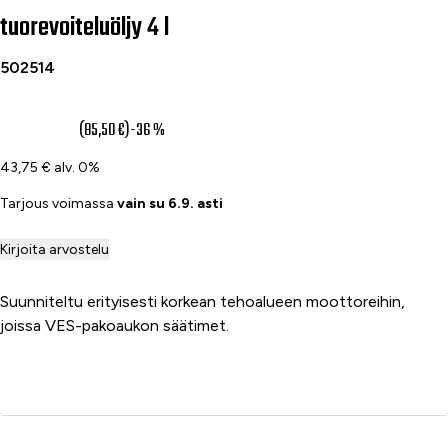
tuorevoiteluöljy 4 l
502514
54,90 €
(85,50 €)
-36 %
43,75 € alv. 0%
Tarjous voimassa
vain su 6.9. asti
Kirjoita arvostelu
Suunniteltu erityisesti korkean tehoalueen moottoreihin,
joissa VES-pakoaukon säätimet.
Lisää ostoskoriin