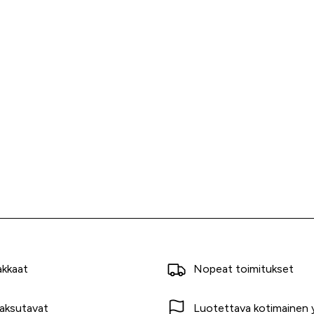
akkaat
Nopeat toimitukset
aksutavat
Luotettava kotimainen y