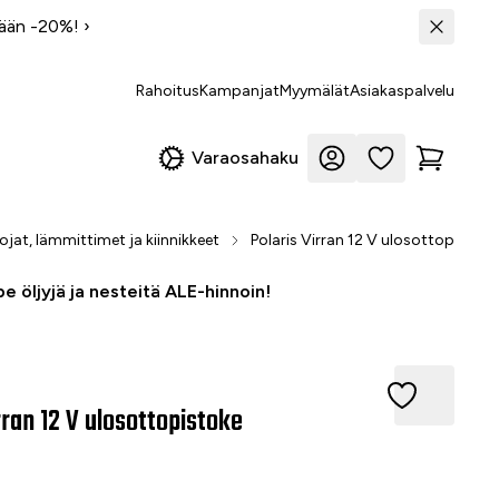
tään -20%!
›
Rahoitus
Kampanjat
Myymälät
Asiakaspalvelu
Varaosahaku
ojat, lämmittimet ja kiinnikkeet
Polaris Virran 12 V ulosottopistoke
e öljyjä ja nesteitä ALE-hinnoin!
an 12 V ulosottopistoke
rran 12 V ulosottopistoke