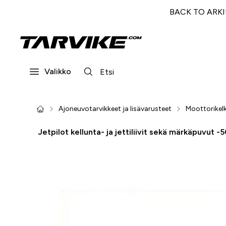
BACK TO ARKI! 
Valikko
Ajoneuvotarvikkeet ja lisävarusteet
Moottorikelk
Jetpilot kellunta- ja jettiliivit sekä märkäpuvut -