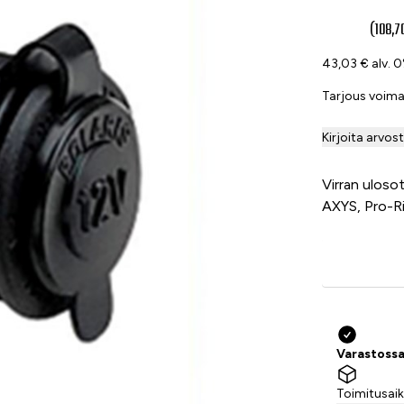
54 €
(108,7
43,03 € alv. 
Tarjous voim
Kirjoita arvos
Virran uloso
AXYS, Pro-Ri
Varastossa
Toimitusaik