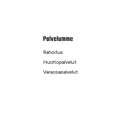
Palvelumme
Rahoitus
Huoltopalvelut
Varaosapalvelut
Ilmalämpö- ja sähköpalvelut
kuu
Yrityspalvelut ja Leasing
Yksityisleasing