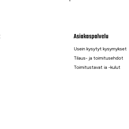
t
Asiakaspalvelu
Usein kysytyt kysymykset
Tilaus- ja toimitusehdot
Toimitustavat ja -kulut
Maksutavat
Palautus, reklamaatio ja ta
Tietosuojaseloste