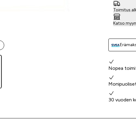
Toimitus al
Katso myy
Erämaks
t
Miksi valita
Nopea toimi
Monipuolise
30 vuoden k