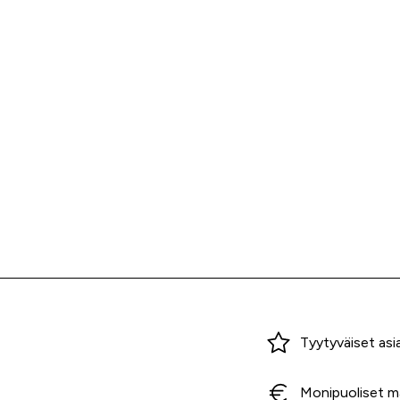
Miksi ostaa Tarvikekeskuksesta?
Tyytyväiset asi
Monipuoliset m