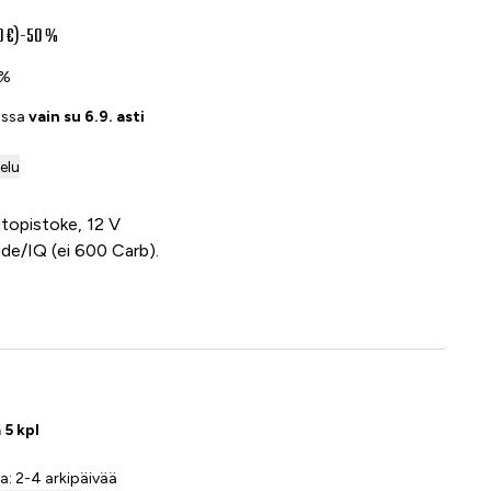
0 €)
-50 %
0%
assa
vain su 6.9. asti
telu
ttopistoke, 12 V
de/IQ (ei 600 Carb).
Lisää ostoskoriin
 5 kpl
a: 2-4 arkipäivää