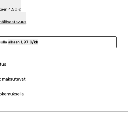
kaen 4,90 €
mäläsaatavuus
ulla
alkaen
1,97 €/kk
 meidät?
tus
t maksutavat
okemuksella