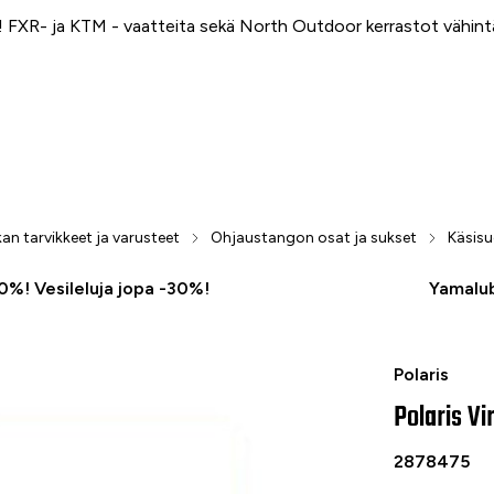
FXR- ja KTM - vaatteita sekä North Outdoor kerrastot vähin
an tarvikkeet ja varusteet
Ohjaustangon osat ja sukset
Käsisu
50%! Vesileluja jopa -30%!
Yamalub
-50 %
Polaris Virr
Polaris
Polaris Vi
2878475