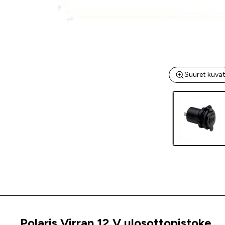
Suuret kuva
Polaris Virran 12 V ulosottopistoke
Tuoteinfo