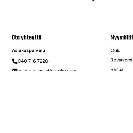
Ota yhteyttä
Myymälä
Asiakaspalvelu
Oulu
Rovaniemi
040 716 7228
Ranua
asiakaspalvelu@tarvike.com
Myynti
020 743 7000
Tilaa uutiskirje