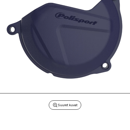
Suuret kuvat