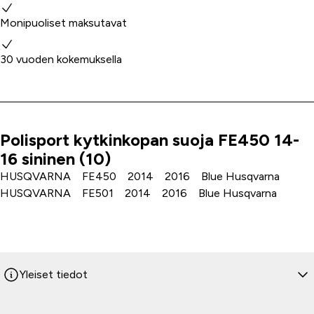
Monipuoliset maksutavat
30 vuoden kokemuksella
Polisport kytkinkopan suoja FE450 14-
Tuoteinfo
16 sininen (10)
HUSQVARNA FE450 2014 2016 Blue Husqvarna
HUSQVARNA FE501 2014 2016 Blue Husqvarna
Yleiset tiedot