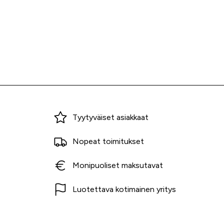
Miksi ostaa Tarvikekeskuksesta?
Tyytyväiset asiakkaat
Nopeat toimitukset
Monipuoliset maksutavat
Luotettava kotimainen yritys