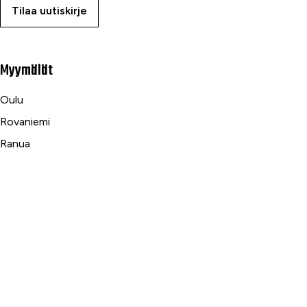
Tilaa uutiskirje
Myymälät
Oulu
Rovaniemi
Ranua
Asiakaspalvelu
Usein kysytyt kysymykset
Tilaus- ja toimitusehdot
Toimitustavat ja -kulut
Maksutavat