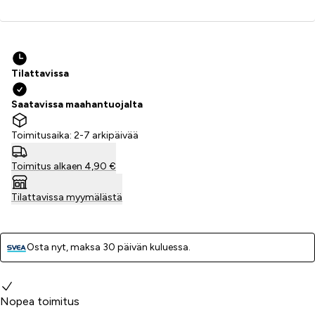
Lisää ostoskoriin
Tilattavissa
Saatavissa maahantuojalta
Toimitusaika: 2-7 arkipäivää
Toimitus alkaen 4,90 €
Tilattavissa myymälästä
Osta nyt, ­maksa 30 päivän kuluessa.
Miksi valita meidät?
Nopea toimitus