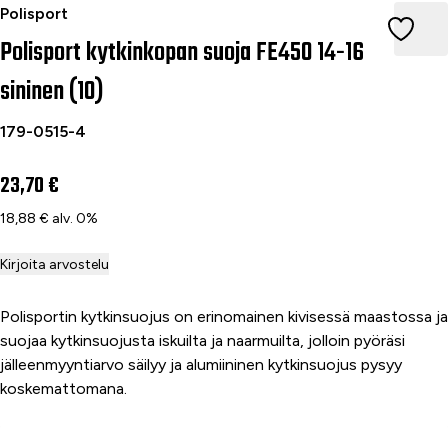
Polisport kytkinkopan suoja FE450 14-16 sininen (10)
Polisport
Polisport kytkinkopan suoja FE450 14-16
sininen (10)
179-0515-4
23,70 €
18,88 € alv. 0%
Kirjoita arvostelu
Polisportin kytkinsuojus on erinomainen kivisessä maastossa ja
suojaa kytkinsuojusta iskuilta ja naarmuilta, jolloin pyöräsi
jälleenmyyntiarvo säilyy ja alumiininen kytkinsuojus pysyy
koskemattomana.