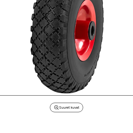
Suuret kuvat