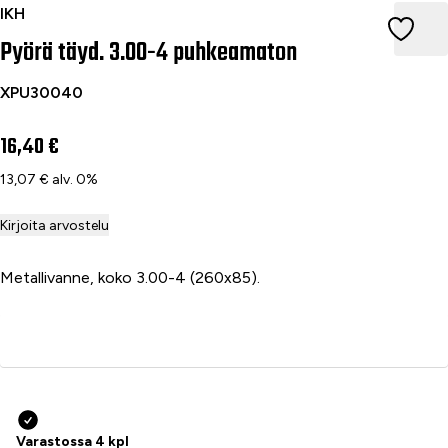
Pyörä täyd. 3.00-4 puhkeamaton
IKH
Pyörä täyd. 3.00-4 puhkeamaton
XPU30040
16,40 €
13,07 € alv. 0%
Kirjoita arvostelu
Metallivanne, koko 3.00-4 (260x85).
Lisää ostoskoriin
Varastossa 4 kpl