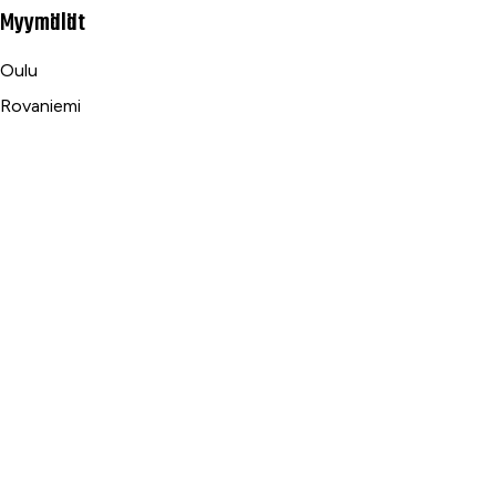
Myymälät
Oulu
Rovaniemi
Ranua
Asiakaspalvelu
Usein kysytyt kysymykset
Tilaus- ja toimitusehdot
Toimitustavat ja -kulut
Maksutavat
Palautus, reklamaatio ja takuu
Tietosuojaseloste