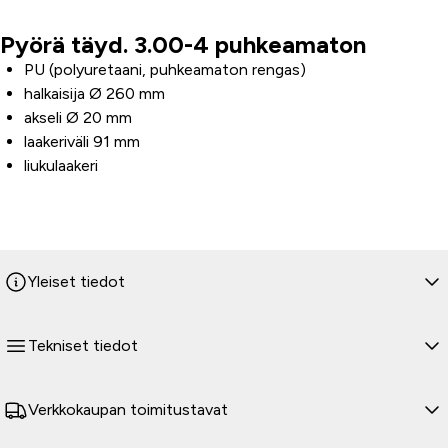
Pyörä täyd. 3.00-4 puhkeamaton
Tuoteinfo
PU (polyuretaani, puhkeamaton rengas)
halkaisija Ø 260 mm
akseli Ø 20 mm
laakeriväli 91 mm
liukulaakeri
Yleiset tiedot
Tekniset tiedot
Verkkokaupan toimitustavat