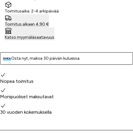
Toimitusaika: 2-4 arkipäivää
Toimitus alkaen 4,90 €
Katso myymäläsaatavuus
Osta nyt, ­maksa 30 päivän kuluessa.
Miksi valita meidät?
Nopea toimitus
Monipuoliset maksutavat
30 vuoden kokemuksella