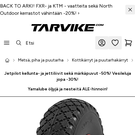
BACK TO ARKI! FXR- ja KTM - vaatteita sekä North
Outdoor kerrastot vähintään -20%!
›
Metsä, piha ja puutarha
Kottikärryt ja puutarhakärryt
Jetpilot kellunta- ja jettiliivit sekä märkäpuvut -50%! Vesileluja
jopa -30%!
Yamalube öljyjä ja nesteitä ALE-hinnoin!