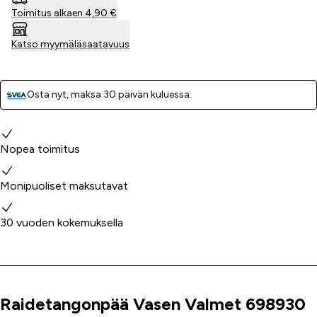
Toimitus alkaen 4,90 €
Katso myymäläsaatavuus
Osta nyt, ­maksa 30 päivän kuluessa.
Miksi valita meidät?
Nopea toimitus
Monipuoliset maksutavat
30 vuoden kokemuksella
Raidetangonpää Vasen Valmet 698930
Tuoteinfo