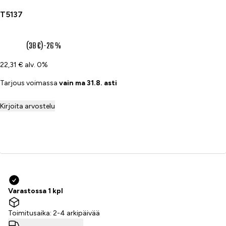
T5137
28 €
(38 €)
-26 %
22,31 € alv. 0%
Tarjous voimassa
vain ma 31.8. asti
Kirjoita arvostelu
Lisää ostoskoriin
Varastossa 1 kpl
Toimitusaika: 2-4 arkipäivää