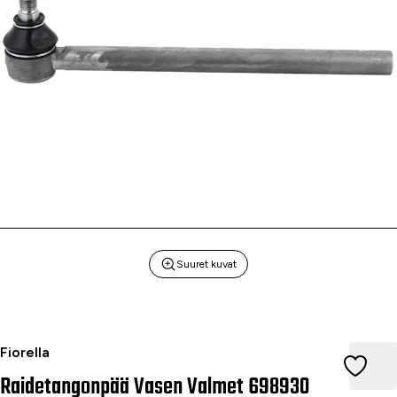
Suuret kuvat
Raidetangonpää Vasen Valmet 698930
Fiorella
Raidetangonpää Vasen Valmet 698930