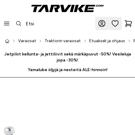
Varaosat
Traktorin varaosat
Etuakseli ja ohjaus
Jetpilot kellunta- ja jettiliivit sekä märkäpuvut -50%! Vesileluja
jopa -30%!
Yamalube öljyjä ja nesteitä ALE-hinnoin!
-26 %