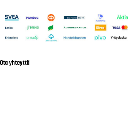
Ota yhteyttä
Asiakaspalvelu
040 716 7228
asiakaspalvelu@tarvike.com
Myynti
020 743 7000