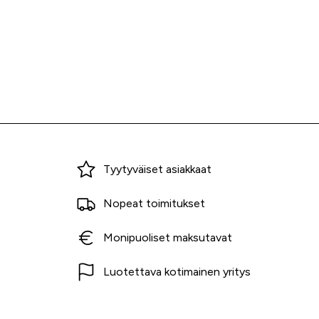
Miksi ostaa Tarvikekeskuksesta?
Tyytyväiset asiakkaat
Nopeat toimitukset
Monipuoliset maksutavat
Luotettava kotimainen yritys