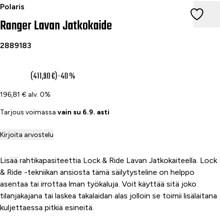
Ranger Lavan Jatkokaide
Polaris
Ranger Lavan Jatkokaide
2889183
247 €
(411,90 €)
-40 %
196,81 € alv. 0%
Tarjous voimassa
vain su 6.9. asti
Kirjoita arvostelu
Lisää rahtikapasiteettia Lock & Ride Lavan Jatkokaiteella. Lock
& Ride -tekniikan ansiosta tämä säilytysteline on helppo
asentaa tai irrottaa lman työkaluja. Voit käyttää sitä joko
tilanjakajana tai laskea takalaidan alas jolloin se toimii lisälaitana
kuljettaessa pitkiä esineitä.