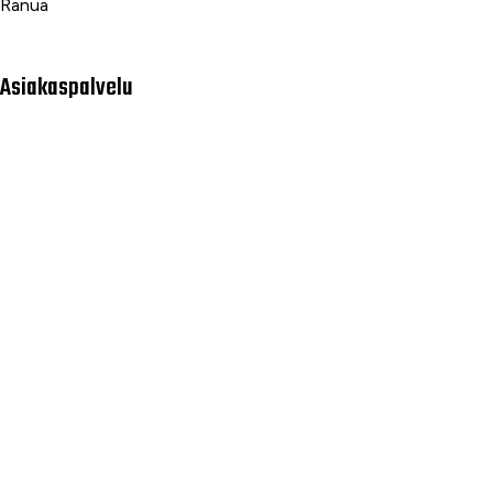
Ranua
Asiakaspalvelu
Usein kysytyt kysymykset
Tilaus- ja toimitusehdot
Toimitustavat ja -kulut
Maksutavat
Palautus, reklamaatio ja takuu
Tietosuojaseloste
Palvelumme
Rahoitus
Huoltopalvelut