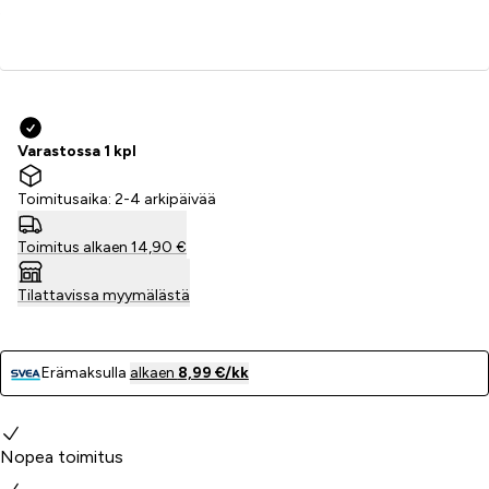
Lisää ostoskoriin
Varastossa 1 kpl
Toimitusaika: 2-4 arkipäivää
Toimitus alkaen 14,90 €
Tilattavissa myymälästä
Erämaksulla
alkaen
8,99 €/kk
Miksi valita meidät?
Nopea toimitus