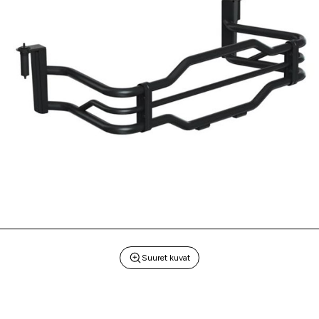
Suuret kuvat