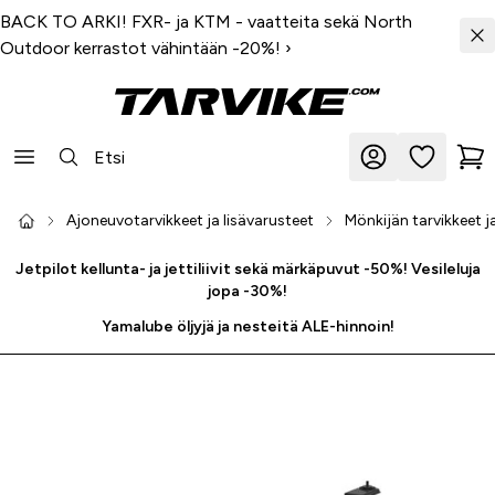
BACK TO ARKI! FXR- ja KTM - vaatteita sekä North
Outdoor kerrastot vähintään -20%!
›
Ajoneuvotarvikkeet ja lisävarusteet
Mönkijän tarvikkeet j
Jetpilot kellunta- ja jettiliivit sekä märkäpuvut -50%! Vesileluja
jopa -30%!
Yamalube öljyjä ja nesteitä ALE-hinnoin!
-40 %