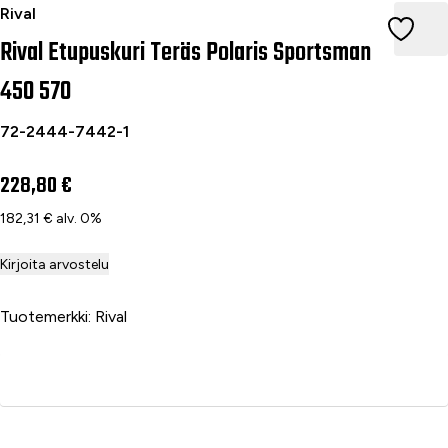
Rival Etupuskuri Teräs Polaris Sportsman 450 570
Rival
Rival Etupuskuri Teräs Polaris Sportsman
450 570
72-2444-7442-1
228,80 €
182,31 € alv. 0%
Kirjoita arvostelu
Tuotemerkki: Rival
Lisää ostoskoriin