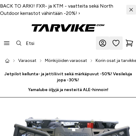
BACK TO ARKI! FXR- ja KTM - vaatteita sekä North
Outdoor kerrastot vähintään -20%!
›
Varaosat
Mönkijöiden varaosat
Korin osat ja tarvikk
Jetpilot kellunta- ja jettiliivit sekä märkäpuvut -50%! Vesileluja
jopa -30%!
Yamalube öljyjä ja nesteitä ALE-hinnoin!