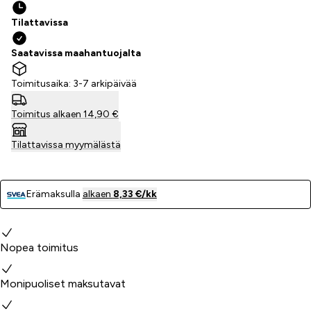
Tilattavissa
Saatavissa maahantuojalta
Toimitusaika: 3-7 arkipäivää
Toimitus alkaen 14,90 €
Tilattavissa myymälästä
Erämaksulla
alkaen
8,33 €/kk
Miksi valita meidät?
Nopea toimitus
Monipuoliset maksutavat