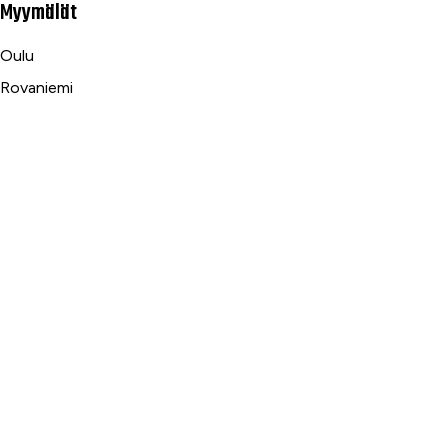
Myymälät
Oulu
Rovaniemi
Ranua
Asiakaspalvelu
Usein kysytyt kysymykset
Tilaus- ja toimitusehdot
Toimitustavat ja -kulut
Maksutavat
Palautus, reklamaatio ja takuu
Tietosuojaseloste