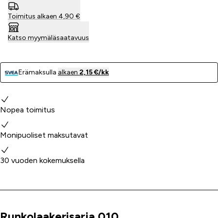
Toimitus alkaen 4,90 €
Katso myymäläsaatavuus
Erämaksulla
alkaen
2,15 €/kk
Miksi valita meidät?
Nopea toimitus
Monipuoliset maksutavat
30 vuoden kokemuksella
Runkolaakerisarja 010
Tuoteinfo