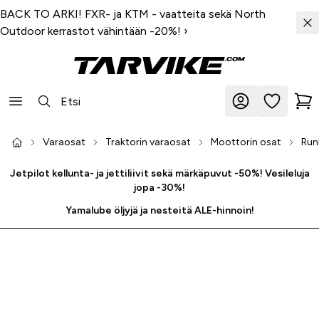
BACK TO ARKI! FXR- ja KTM - vaatteita sekä North
Outdoor kerrastot vähintään -20%!
›
Varaosat
Traktorin varaosat
Moottorin osat
Run
Jetpilot kellunta- ja jettiliivit sekä märkäpuvut -50%! Vesileluja
jopa -30%!
Yamalube öljyjä ja nesteitä ALE-hinnoin!