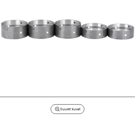
Suuret kuvat