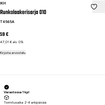
Runkolaakerisarja 010
IKH
Runkolaakerisarja 010
T4565A
59 €
47,01 € alv. 0%
Kirjoita arvostelu
Lisää ostoskoriin
Varastossa 1 kpl
Toimitusaika: 2-4 arkipäivää