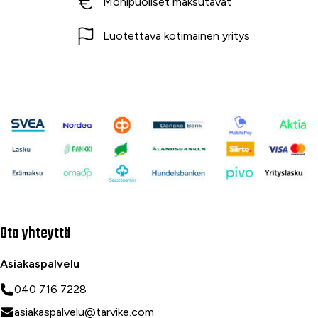
Monipuoliset maksutavat
Luotettava kotimainen yritys
Ota yhteyttä
Asiakaspalvelu
040 716 7228
asiakaspalvelu@tarvike.com