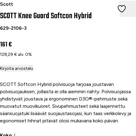
SCOTT Knee Guard Softcon Hybrid black L
Scott
SCOTT Knee Guard Softcon Hybrid
629-2106-3
161 €
128,29 € alv. 0%
Kirjoita arvostelu
SCOTT Softcon Hybrid polvisuoja tarjoaa joustavan
polvisuojauksen, jollaista ei olla aiemmin nähty. Polvisuojassa
yhdistyvät joustava ja ergonominen D3O®-pehmuste sekä
muovatut muovikuoret. Sivupehmusteet sekä laajennettu
säärisuojatuki lisäävät suojaustasojasi, kun taas verkkolevy ja
egonomiset hihnat pitävät olosi mukavana koko päivän.
Koko
: L