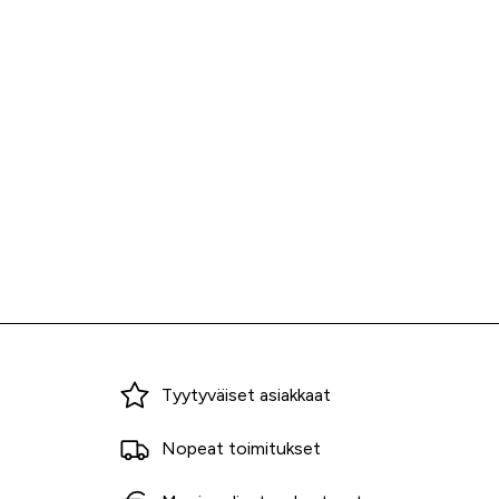
Miksi ostaa Tarvikekeskuksesta?
Tyytyväiset asiakkaat
Nopeat toimitukset