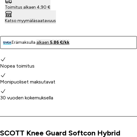
Toimitus alkaen 4,90 €
Katso myymäläsaatavuus
Erämaksulla
alkaen
5,86 €/kk
Miksi valita meidät?
Nopea toimitus
Monipuoliset maksutavat
30 vuoden kokemuksella
SCOTT Knee Guard Softcon Hybrid
Tuoteinfo