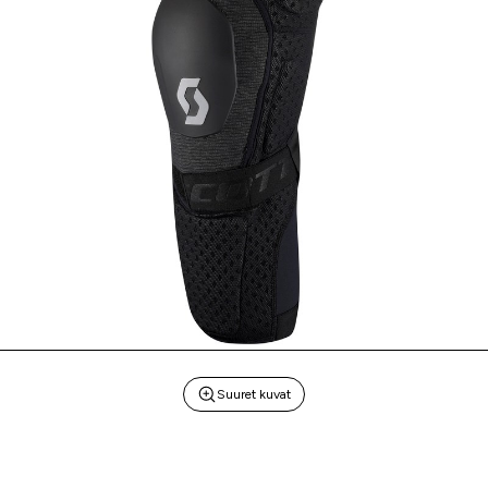
Suuret kuvat