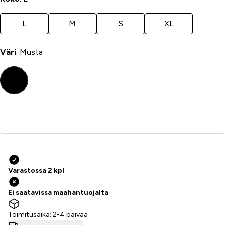
L
M
S
XL
Väri
: Musta
Lisää ostoskoriin
Varastossa 2 kpl
Ei saatavissa maahantuojalta
Toimitusaika: 2-4 päivää