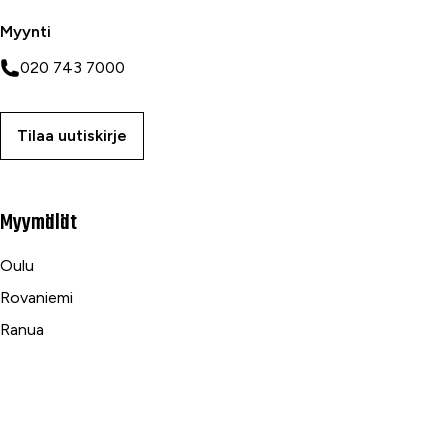
Myynti
020 743 7000
Tilaa uutiskirje
Myymälät
Oulu
Rovaniemi
Ranua
Asiakaspalvelu
Usein kysytyt kysymykset