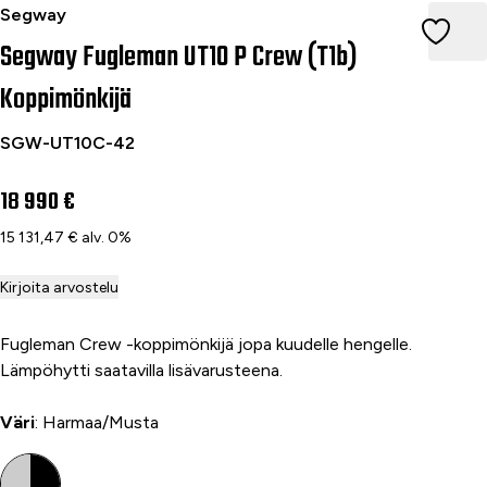
Segway Fugleman UT10 P Crew (T1b) Gray-Black
Segway
Segway Fugleman UT10 P Crew (T1b)
Koppimönkijä
SGW-UT10C-42
18 990 €
15 131,47 € alv. 0%
Kirjoita arvostelu
Fugleman Crew -koppimönkijä jopa kuudelle hengelle.
Lämpöhytti saatavilla lisävarusteena.
Väri
: Harmaa/Musta