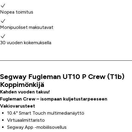
Miksi valita meidät?
Nopea toimitus
Monipuoliset maksutavat
30 vuoden kokemuksella
Segway Fugleman UT10 P Crew (T1b)
Tuoteinfo
Koppimönkijä
Kahden vuoden takuu!
Fugleman Crew – isompaan kuljetustarpeeseen
Vakiovarusteet
10.4" Smart Touch multimedianäyttö
Virtuaalimittaristo
Segway App -mobiilisovellus