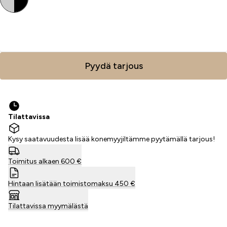
Lisää ostoskoriin
Pyydä tarjous
Tilattavissa
Kysy saatavuudesta lisää konemyyjiltämme pyytämällä tarjous!
Toimitus alkaen 600 €
Hintaan lisätään toimistomaksu 450 €
Tilattavissa myymälästä