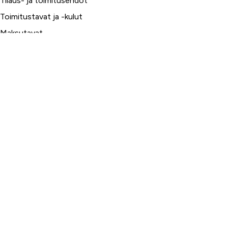
Tilaus- ja toimitusehdot
Toimitustavat ja -kulut
Maksutavat
Palautus, reklamaatio ja takuu
Tietosuojaseloste
Palvelumme
Rahoitus
Huoltopalvelut
Varaosapalvelut
Ilmalämpö- ja sähköpalvelut
Yrityspalvelut ja Leasing
Yksityisleasing