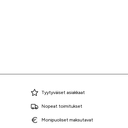
Miksi ostaa Tarvikekeskuksesta?
Tyytyväiset asiakkaat
Nopeat toimitukset
Monipuoliset maksutavat