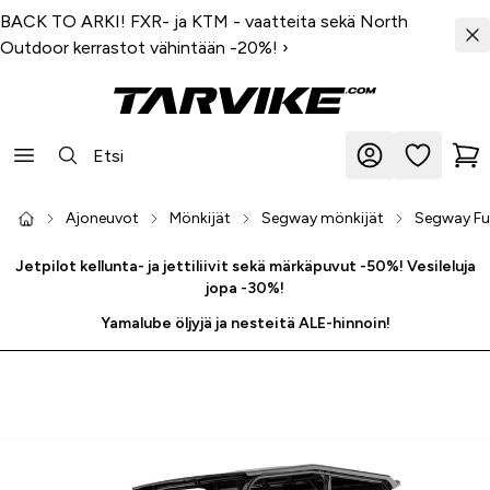
BACK TO ARKI! FXR- ja KTM - vaatteita sekä North
Outdoor kerrastot vähintään -20%!
›
Ajoneuvot
Mönkijät
Segway mönkijät
Segway Fu
Jetpilot kellunta- ja jettiliivit sekä märkäpuvut -50%! Vesileluja
jopa -30%!
Yamalube öljyjä ja nesteitä ALE-hinnoin!