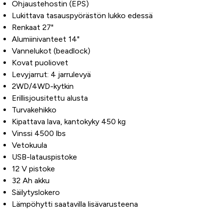
Ohjaustehostin (EPS)
Lukittava tasauspyörästön lukko edessä
Renkaat 27"
Alumiinivanteet 14"
Vannelukot (beadlock)
Kovat puoliovet
Levyjarrut: 4 jarrulevyä
2WD/4WD-kytkin
Erillisjousitettu alusta
Turvakehikko
Kipattava lava, kantokyky 450 kg
Vinssi 4500 lbs
Vetokuula
USB-latauspistoke
12 V pistoke
32 Ah akku
Säilytyslokero
Lämpöhytti saatavilla lisävarusteena