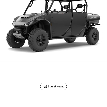
Suuret kuvat