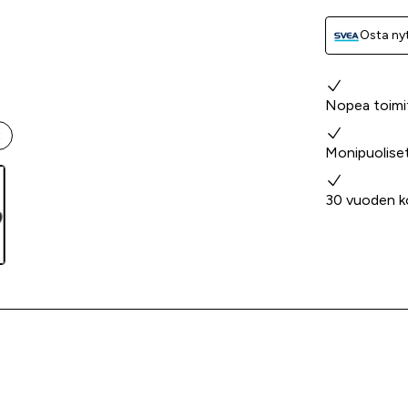
Osta nyt
Miksi valita
Nopea toimi
t
Monipuolise
30 vuoden k