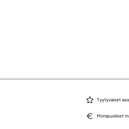
Miksi ostaa Tarvikekeskuksesta?
Tyytyväiset asi
Monipuoliset m