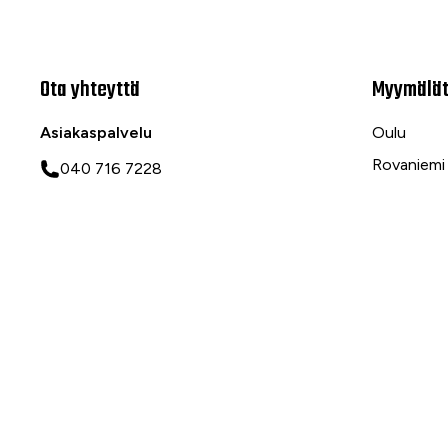
Ota yhteyttä
Myymälä
Asiakaspalvelu
Oulu
Rovaniemi
040 716 7228
Ranua
asiakaspalvelu@tarvike.com
Myynti
020 743 7000
Tilaa uutiskirje