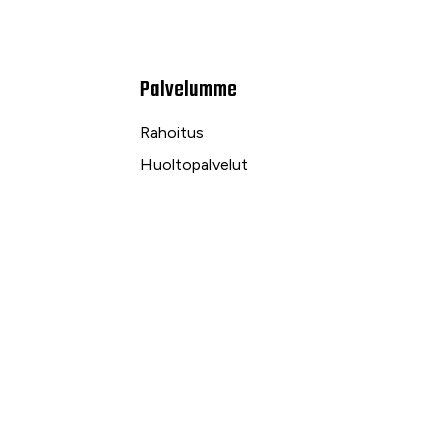
Palvelumme
Rahoitus
Huoltopalvelut
Varaosapalvelut
Ilmalämpö- ja sähköpalvelut
kuu
Yrityspalvelut ja Leasing
Yksityisleasing