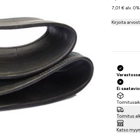
7,01 € alv. 0%
Kirjoita arvos
Varastossa
Ei saatavi
Toimitusaik
Toimitus al
Katso myy