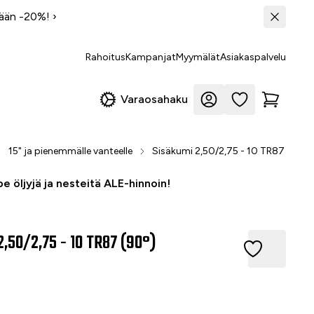
tään -20%!
›
Rahoitus
Kampanjat
Myymälät
Asiakaspalvelu
Varaosahaku
15" ja pienemmälle vanteelle
Sisäkumi 2,50/2,75 - 10 TR87 (90°)
e öljyjä ja nesteitä ALE-hinnoin!
2,50/2,75 - 10 TR87 (90°)
0/2,75 - 10 TR87 (90°)