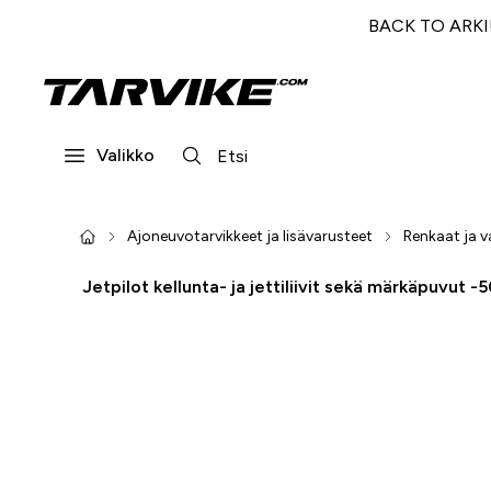
BACK TO ARKI! 
Valikko
Ajoneuvotarvikkeet ja lisävarusteet
Renkaat ja v
Jetpilot kellunta- ja jettiliivit sekä märkäpuvut -