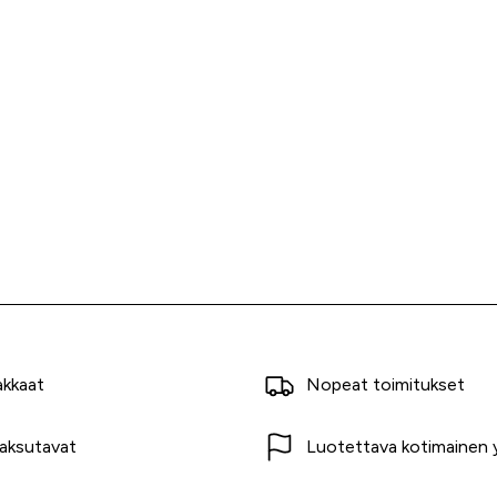
akkaat
Nopeat toimitukset
aksutavat
Luotettava kotimainen y