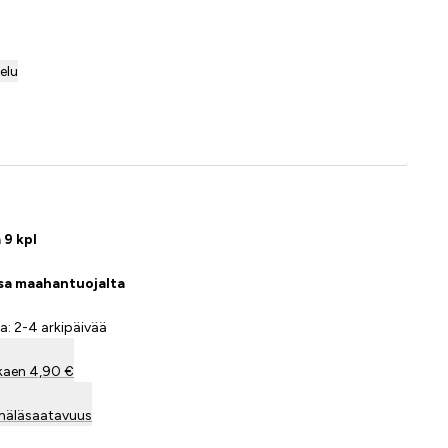
telu
Lisää ostoskoriin
 9 kpl
ssa maahantuojalta
a: 2-4 arkipäivää
kaen 4,90 €
mäläsaatavuus