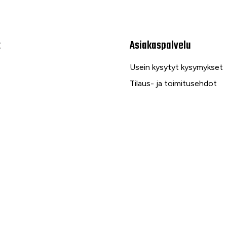
t
Asiakaspalvelu
Usein kysytyt kysymykset
Tilaus- ja toimitusehdot
Toimitustavat ja -kulut
Maksutavat
Palautus, reklamaatio ja ta
Tietosuojaseloste