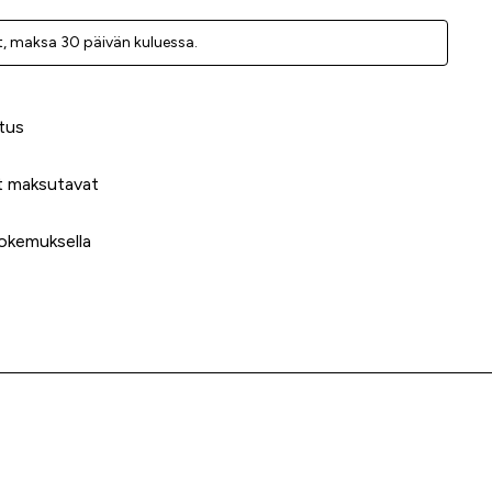
, ­maksa 30 päivän kuluessa.
 meidät?
tus
t maksutavat
okemuksella