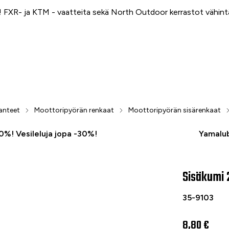
FXR- ja KTM - vaatteita sekä North Outdoor kerrastot vähin
anteet
Moottoripyörän renkaat
Moottoripyörän sisärenkaat
50%! Vesileluja jopa -30%!
Yamalub
Sisäkumi 
Sisäkumi 2,5
35-9103
8,80 €