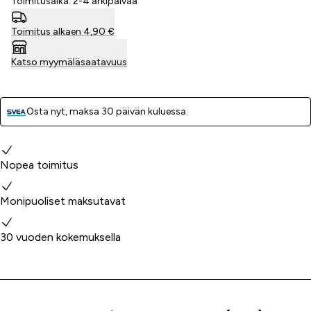
Toimitusaika: 2-4 arkipäivää
Toimitus alkaen 4,90 €
Katso myymäläsaatavuus
Osta nyt, ­maksa 30 päivän kuluessa.
Miksi valita meidät?
Nopea toimitus
Monipuoliset maksutavat
30 vuoden kokemuksella