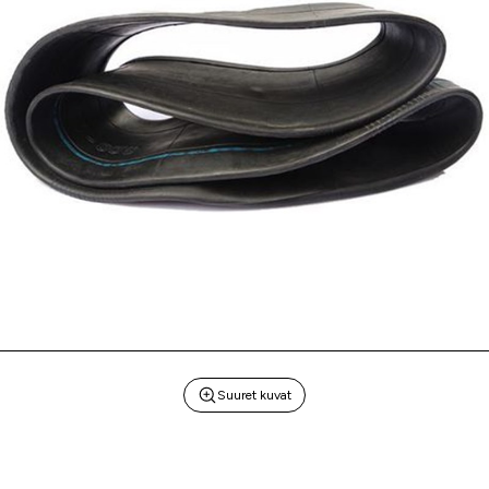
Suuret kuvat