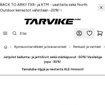
BACK TO ARKI! FXR- ja KTM - vaatteita sekä North
Outdoor kerrastot vähintään -20%!
›
Ajoneuvotarvikkeet ja lisävarusteet
Renkaat ja vanteet
Jetpilot kellunta- ja jettiliivit sekä märkäpuvut -50%! Vesileluja
jopa -30%!
Yamalube öljyjä ja nesteitä ALE-hinnoin!