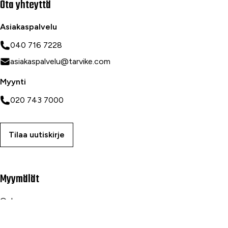
Ota yhteyttä
Asiakaspalvelu
040 716 7228
asiakaspalvelu@tarvike.com
Myynti
020 743 7000
Tilaa uutiskirje
Myymälät
Oulu
Rovaniemi