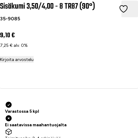
Sisäkumi 3,50/4,00 - 8 TR87 (90°)
Sisäkumi 3,50/4,00 - 8 TR87 (90°)
35-9085
9,10 €
7,25 € alv. 0%
Kirjoita arvostelu
Lisää ostoskoriin
Varastossa 5 kpl
Ei saatavissa maahantuojalta