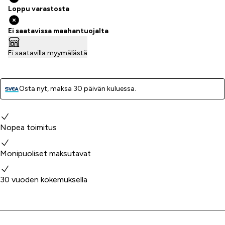
Loppu varastosta
Ei saatavissa maahantuojalta
Ei saatavilla myymälästä
Osta nyt, ­maksa 30 päivän kuluessa.
Miksi valita meidät?
Nopea toimitus
Monipuoliset maksutavat
30 vuoden kokemuksella