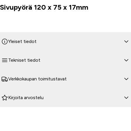
Sivupyörä 120 x 75 x 17mm
Tuoteinfo
Yleiset tiedot
Tekniset tiedot
Verkkokaupan toimitustavat
Kirjoita arvostelu