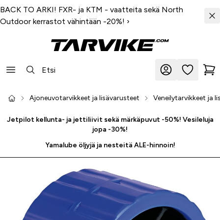
BACK TO ARKI! FXR- ja KTM - vaatteita sekä North
Outdoor kerrastot vähintään -20%!
›
Ajoneuvotarvikkeet ja lisävarusteet
Veneilytarvikkeet ja l
Jetpilot kellunta- ja jettiliivit sekä märkäpuvut -50%! Vesileluja
jopa -30%!
Yamalube öljyjä ja nesteitä ALE-hinnoin!