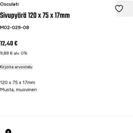
Sivupyörä 120 x 75 x 17mm
Osculati
Sivupyörä 120 x 75 x 17mm
M02-029-08
12,40 €
9,88 € alv. 0%
Kirjoita arvostelu
120 x 75 x 17mm
Musta, muovinen
Lisää ostoskoriin