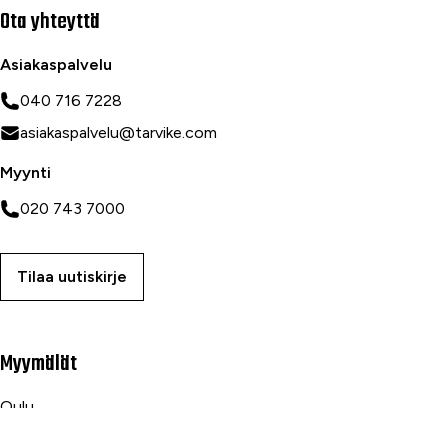
Ota yhteyttä
Asiakaspalvelu
040 716 7228
asiakaspalvelu@tarvike.com
Myynti
020 743 7000
Tilaa uutiskirje
Myymälät
Oulu
Rovaniemi