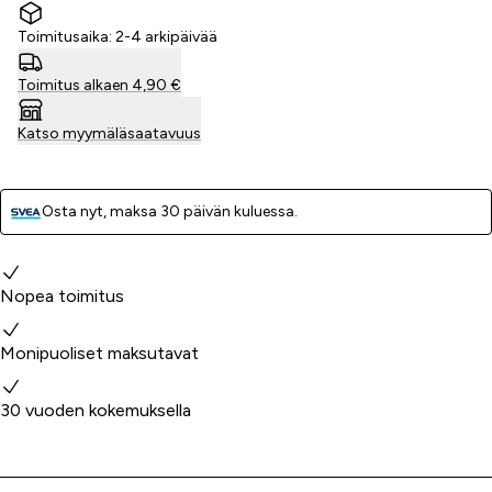
Toimitusaika: 2-4 arkipäivää
Toimitus alkaen 4,90 €
Katso myymäläsaatavuus
Osta nyt, ­maksa 30 päivän kuluessa.
Miksi valita meidät?
Nopea toimitus
Monipuoliset maksutavat
30 vuoden kokemuksella