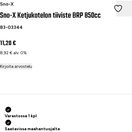
Sno-X Ketjukotelon tiiviste BRP 850cc
Sno-X
Sno-X Ketjukotelon tiiviste BRP 850cc
83-03344
11,20 €
8,92 € alv. 0%
Kirjoita arvostelu
Lisää ostoskoriin
Varastossa 1 kpl
Saatavissa maahantuojalta