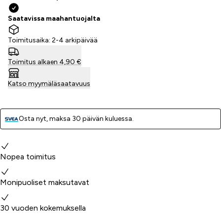
Saatavissa maahantuojalta
Toimitusaika: 2-4 arkipäivää
Toimitus alkaen 4,90 €
Katso myymäläsaatavuus
Osta nyt, ­maksa 30 päivän kuluessa.
Miksi valita meidät?
Nopea toimitus
Monipuoliset maksutavat
30 vuoden kokemuksella