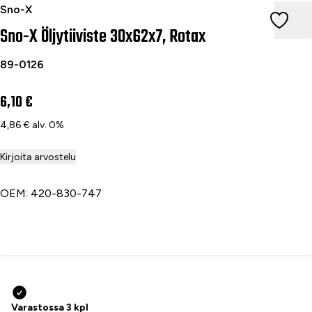
Sno-X Öljytiiviste 30x62x7, Rotax
Sno-X
Sno-X Öljytiiviste 30x62x7, Rotax
89-0126
6,10 €
4,86 € alv. 0%
Kirjoita arvostelu
OEM: 420-830-747
Lisää ostoskoriin
Varastossa 3 kpl