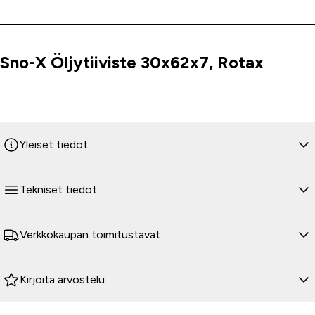
Sno-X Öljytiiviste 30x62x7, Rotax
Tuoteinfo
Yleiset tiedot
Tekniset tiedot
Verkkokaupan toimitustavat
Kirjoita arvostelu