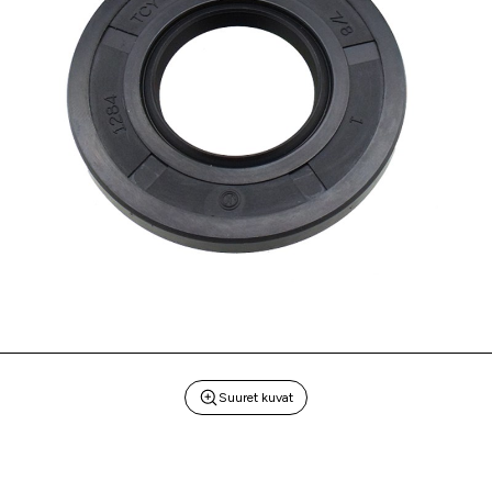
Suuret kuvat