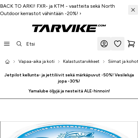
BACK TO ARKI! FXR- ja KTM - vaatteita sekä North
Outdoor kerrastot vähintään -20%!
›
Vapaa-aika ja koti
Kalastustarvikkeet
Siimat ja koho
Jetpilot kellunta- ja jettiliivit sekä märkäpuvut -50%! Vesileluja
jopa -30%!
Yamalube öljyjä ja nesteitä ALE-hinnoin!