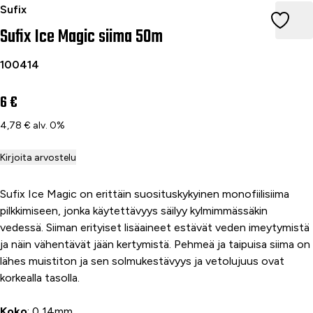
Sufix Ice Magic siima 50m 0,14 mm/2,0kg oranssi
Sufix
Sufix Ice Magic siima 50m
100414
6 €
4,78 € alv. 0%
Kirjoita arvostelu
Sufix Ice Magic on erittäin suosituskykyinen monofiilisiima
pilkkimiseen, jonka käytettävyys säilyy kylmimmässäkin
vedessä. Siiman erityiset lisäaineet estävät veden imeytymistä
ja näin vähentävät jään kertymistä. Pehmeä ja taipuisa siima on
lähes muistiton ja sen solmukestävyys ja vetolujuus ovat
korkealla tasolla.
Koko
: 0,14mm