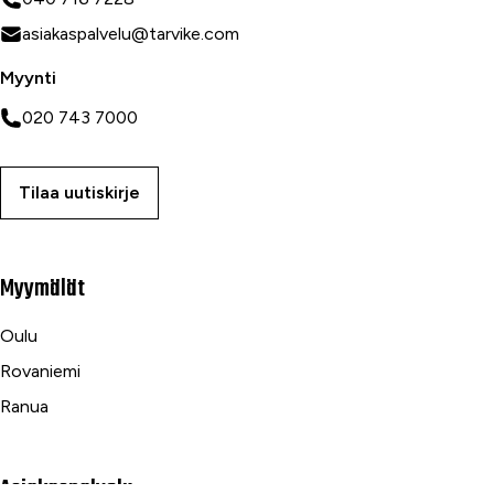
asiakaspalvelu@tarvike.com
Myynti
020 743 7000
Tilaa uutiskirje
Myymälät
Oulu
Rovaniemi
Ranua
Asiakaspalvelu