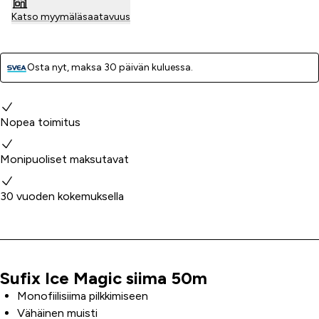
Katso myymäläsaatavuus
Osta nyt, ­maksa 30 päivän kuluessa.
Miksi valita meidät?
Nopea toimitus
Monipuoliset maksutavat
30 vuoden kokemuksella
Sufix Ice Magic siima 50m
Tuoteinfo
Monofiilisiima pilkkimiseen
Vähäinen muisti