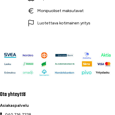
Monipuoliset maksutavat
Luotettava kotimainen yritys
Ota yhteyttä
Asiakaspalvelu
040 716 7228