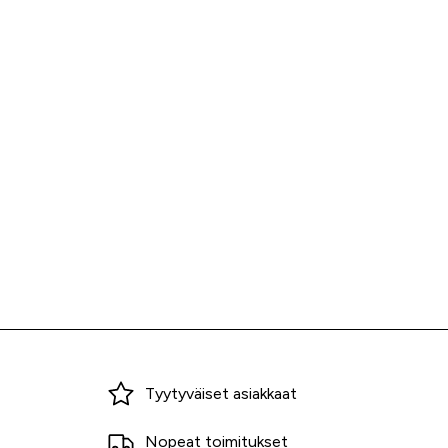
Miksi ostaa Tarvikekeskuksesta?
Tyytyväiset asiakkaat
Nopeat toimitukset