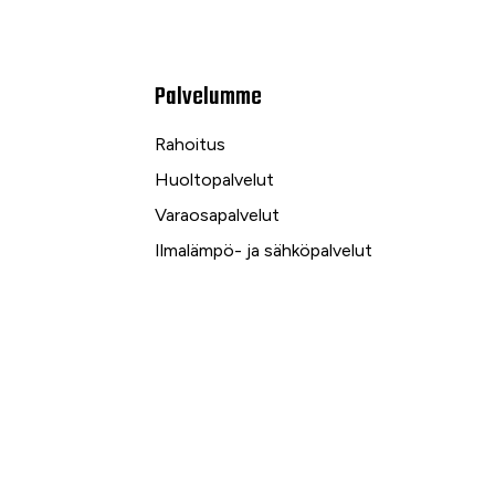
Palvelumme
Rahoitus
Huoltopalvelut
Varaosapalvelut
Ilmalämpö- ja sähköpalvelut
kuu
Yrityspalvelut ja Leasing
Yksityisleasing