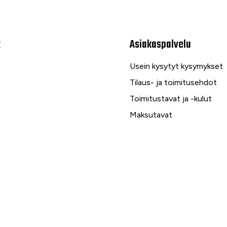
t
Asiakaspalvelu
Usein kysytyt kysymykset
Tilaus- ja toimitusehdot
Toimitustavat ja -kulut
Maksutavat
Palautus, reklamaatio ja ta
Tietosuojaseloste