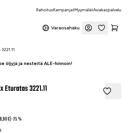
Rahoitus
Kampanjat
Myymälät
Asiakaspalvelu
Varaosahaku
 3221.11
e öljyjä ja nesteitä ALE-hinnoin!
x Eturatas 3221.11
turatas 3221.11
1
9,90 €)
-25 %
%