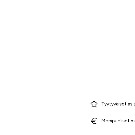
Miksi ostaa Tarvikekeskuksesta?
Tyytyväiset asi
Monipuoliset m