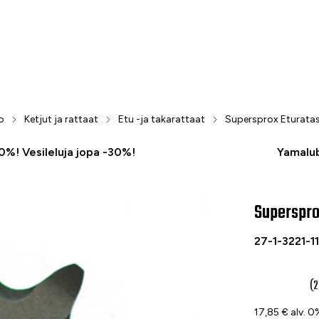
o
Ketjut ja rattaat
Etu -ja takarattaat
Supersprox Eturatas
50%! Vesileluja jopa -30%!
Yamalub
Superspro
-25 %
Supersprox E
27-1-3221-1
22,40 €
(2
17,85 € alv. 0