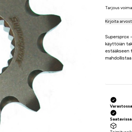
Tarjous voim
Kirjoita arvos
Supersprox 
käyttöiän ta
estääkseen t
mahdollistaa
Varastossa
Saataviss