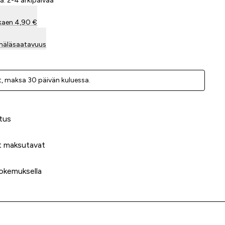
a: 2-4 arkipäivää
kaen 4,90 €
mäläsaatavuus
, ­maksa 30 päivän kuluessa.
 meidät?
tus
t maksutavat
okemuksella