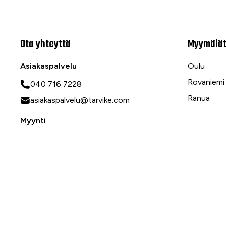
Ota yhteyttä
Myymälä
Asiakaspalvelu
Oulu
Rovaniemi
040 716 7228
Ranua
asiakaspalvelu@tarvike.com
Myynti
020 743 7000
Tilaa uutiskirje