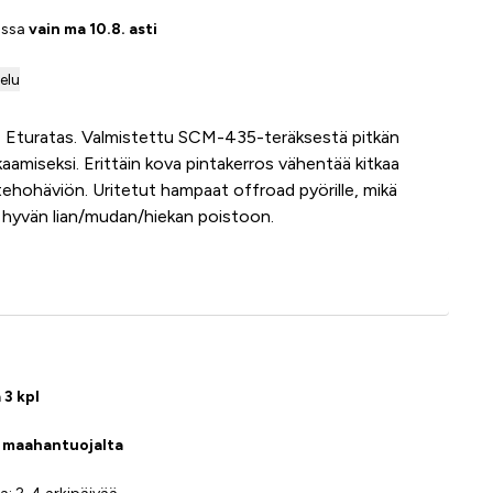
assa
vain ma 10.8. asti
telu
- Eturatas. Valmistettu SCM-435-teräksestä pitkän
kaamiseksi. Erittäin kova pintakerros vähentää kitkaa
ehohäviön. Uritetut hampaat offroad pyörille, mikä
 hyvän lian/mudan/hiekan poistoon.
Lisää ostoskoriin
 3 kpl
a maahantuojalta