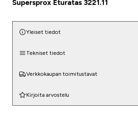
Supersprox Eturatas 3221.11
Tuoteinfo
Yleiset tiedot
Tekniset tiedot
Verkkokaupan toimitustavat
Kirjoita arvostelu