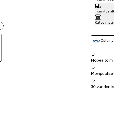
Toimitusaik
Toimitus al
Katso myy
t
Osta nyt
Miksi valita
Nopea toimi
Monipuolise
30 vuoden k