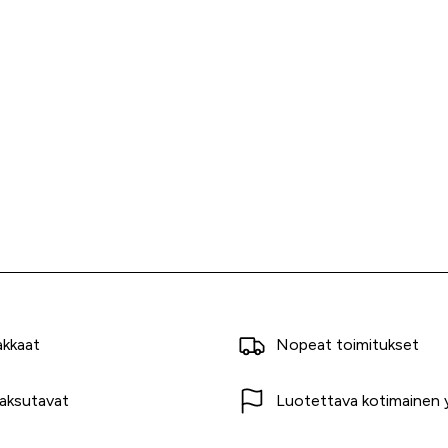
akkaat
Nopeat toimitukset
aksutavat
Luotettava kotimainen y