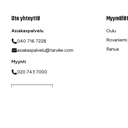
Ota yhteyttä
Myymälä
Asiakaspalvelu
Oulu
Rovaniemi
040 716 7228
Ranua
asiakaspalvelu@tarvike.com
Myynti
020 743 7000
Tilaa uutiskirje