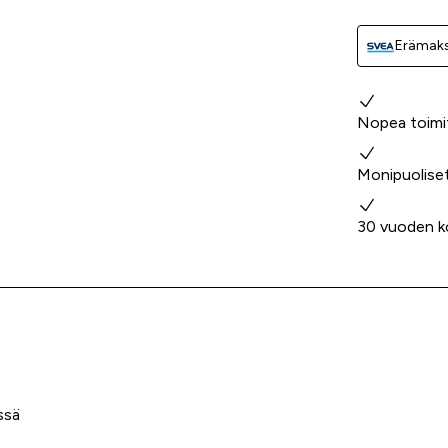
Erämaks
Miksi valita
Nopea toimi
Monipuolise
30 vuoden k
ssä