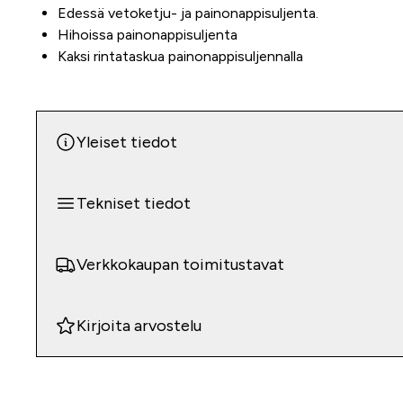
Edessä vetoketju- ja painonappisuljenta.
Hihoissa painonappisuljenta
Kaksi rintataskua painonappisuljennalla
Yleiset tiedot
Tekniset tiedot
Verkkokaupan toimitustavat
Kirjoita arvostelu