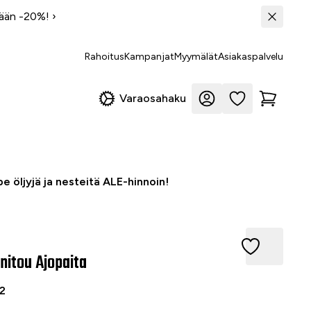
tään -20%!
›
Rahoitus
Kampanjat
Myymälät
Asiakaspalvelu
Varaosahaku
e öljyjä ja nesteitä ALE-hinnoin!
ou ajopaita, musta, M
itou Ajopaita
2