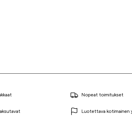
akkaat
Nopeat toimitukset
aksutavat
Luotettava kotimainen y