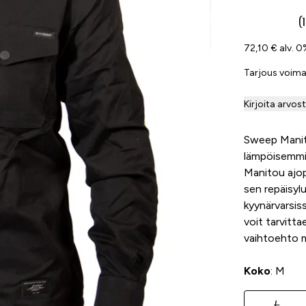
90,48 €
(
72,10 € alv. 
Tarjous voim
Kirjoita arvos
Sweep Manito
lämpöisemmill
Manitou ajop
sen repäisyl
kyynärvarsis
voit tarvitta
vaihtoehto m
Koko
: M
L