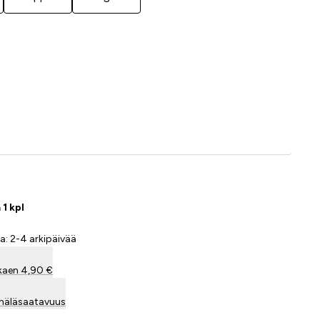
Lisää ostoskoriin
 1 kpl
a: 2-4 arkipäivää
kaen 4,90 €
mäläsaatavuus