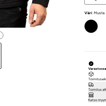
Väri
: Musta
t
Varastossa
Toimitusaik
Toimitus al
Katso myy