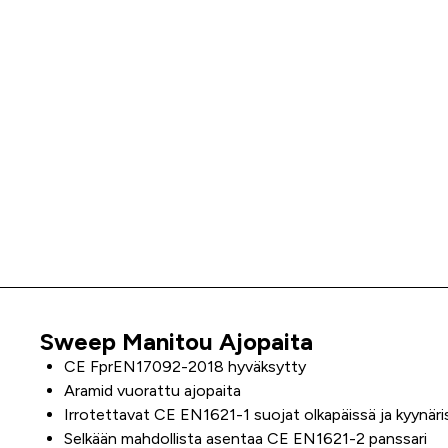
Sweep Manitou Ajopaita
Tuoteinfo
CE FprEN17092-2018 hyväksytty
Aramid vuorattu ajopaita
Irrotettavat CE EN1621-1 suojat olkapäissä ja kyynäri
Selkään mahdollista asentaa CE EN1621-2 panssari