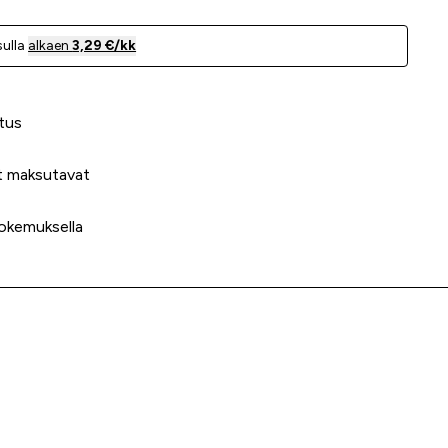
ulla
alkaen
3,29 €/kk
 meidät?
tus
t maksutavat
okemuksella