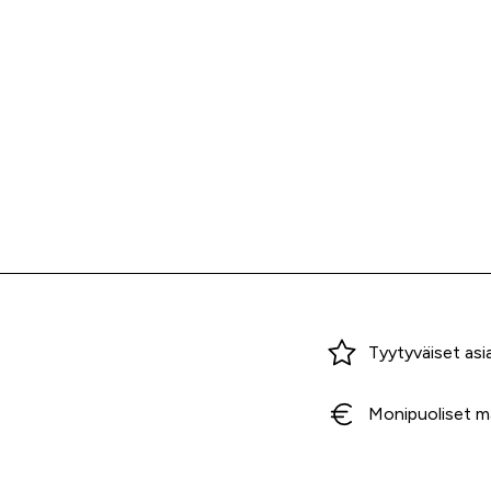
Miksi ostaa Tarvikekeskuksesta?
Tyytyväiset asi
Monipuoliset m