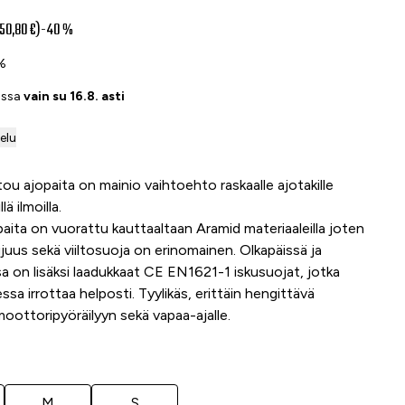
150,80 €)
-40 %
0%
assa
vain su 16.8. asti
telu
u ajopaita on mainio vaihtoehto raskaalle ajotakille
ä ilmoilla.
aita on vuorattu kauttaaltaan Aramid materiaaleilla joten
ujuus sekä viiltosuoja on erinomainen. Olkapäissä ja
sa on lisäksi laadukkaat CE EN1621-1 iskusuojat, jotka
essa irrottaa helposti. Tyylikäs, erittäin hengittävä
oottoripyöräilyyn sekä vapaa-ajalle.
M
S