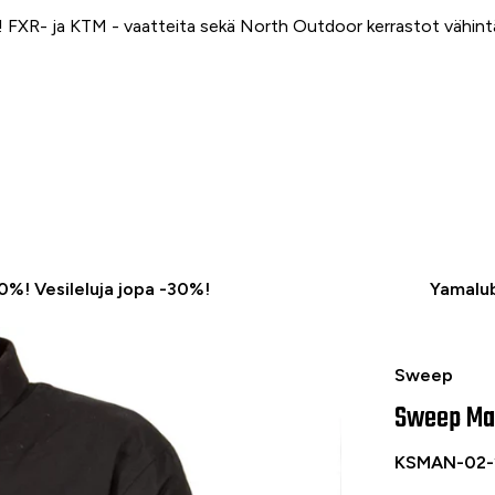
FXR- ja KTM - vaatteita sekä North Outdoor kerrastot vähin
50%! Vesileluja jopa -30%!
Yamalub
-40 %
Sweep Manit
Sweep
Sweep Man
KSMAN-02-