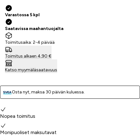
Varastossa 5 kpl
Saatavissa maahantuojalta
Toimitusaika: 2-4 päivää
Toimitus alkaen 4,90 €
Katso myymäläsaatavuus
Osta nyt, ­maksa 30 päivän kuluessa.
Miksi valita meidät?
Nopea toimitus
Monipuoliset maksutavat