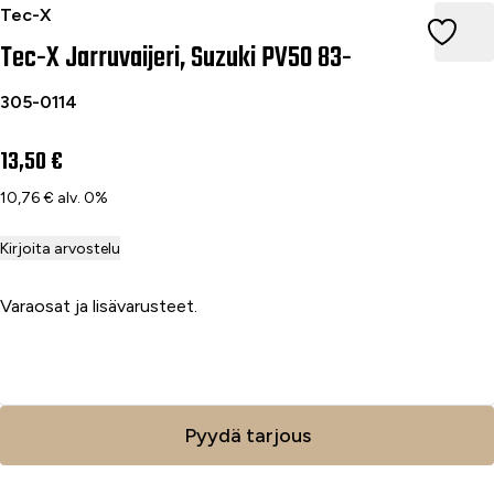
Tec-X Jarruvaijeri, Suzuki PV50 83-
Tec-X
Tec-X Jarruvaijeri, Suzuki PV50 83-
305-0114
13,50 €
10,76 € alv. 0%
Kirjoita arvostelu
Varaosat ja lisävarusteet.
Lisää ostoskoriin
Pyydä tarjous