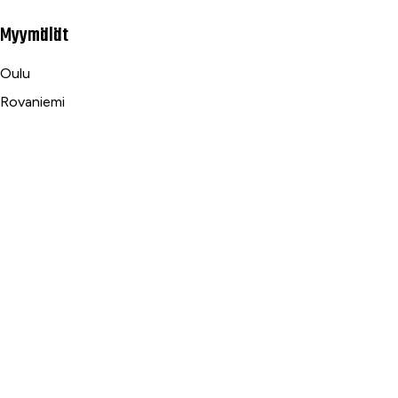
Myymälät
Oulu
Rovaniemi
Ranua
Asiakaspalvelu
Usein kysytyt kysymykset
Tilaus- ja toimitusehdot
Toimitustavat ja -kulut
Maksutavat
Palautus, reklamaatio ja takuu
Tietosuojaseloste