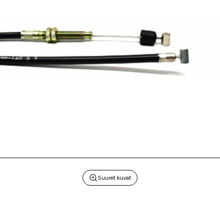
Suuret kuvat