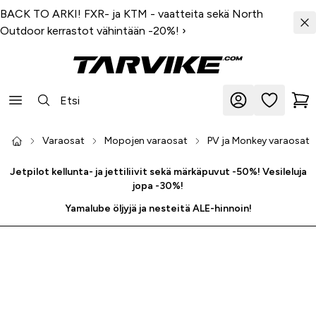
BACK TO ARKI! FXR- ja KTM - vaatteita sekä North
Outdoor kerrastot vähintään -20%!
›
Varaosat
Mopojen varaosat
PV ja Monkey varaosat
Jetpilot kellunta- ja jettiliivit sekä märkäpuvut -50%! Vesileluja
jopa -30%!
Yamalube öljyjä ja nesteitä ALE-hinnoin!