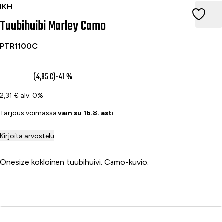
Tuubihuibi Marley Camo
IKH
Tuubihuibi Marley Camo
PTR1100C
2,90 €
(4,95 €)
-41 %
2,31 € alv. 0%
Tarjous voimassa
vain su 16.8. asti
Kirjoita arvostelu
Onesize kokloinen tuubihuivi. Camo-kuvio.
Lisää ostoskoriin