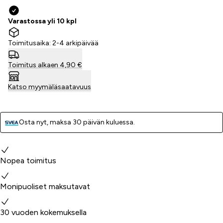
Varastossa yli 10 kpl
Toimitusaika: 2-4 arkipäivää
Toimitus alkaen 4,90 €
Katso myymäläsaatavuus
Osta nyt, ­maksa 30 päivän kuluessa.
Miksi valita meidät?
Nopea toimitus
Monipuoliset maksutavat
30 vuoden kokemuksella