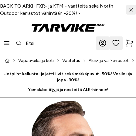
BACK TO ARKI! FXR- ja KTM - vaatteita sekä North
Outdoor kerrastot vähintään -20%!
›
Vapaa-aika ja koti
Vaatetus
Alus- ja välikerrastot
Jetpilot kellunta- ja jettiliivit sekä märkäpuvut -50%! Vesileluja
jopa -30%!
Yamalube öljyjä ja nesteitä ALE-hinnoin!
-41 %