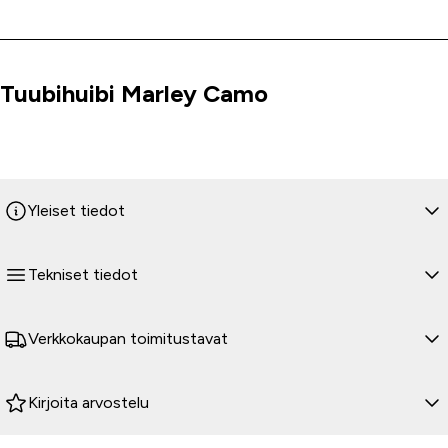
Tuubihuibi Marley Camo
Tuoteinfo
Yleiset tiedot
Tekniset tiedot
Verkkokaupan toimitustavat
Kirjoita arvostelu