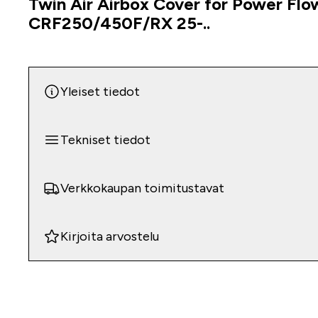
Twin Air Airbox Cover for Power Flo
Tuoteinfo
CRF250/450F/RX 25-..
Yleiset tiedot
Tekniset tiedot
Verkkokaupan toimitustavat
Kirjoita arvostelu