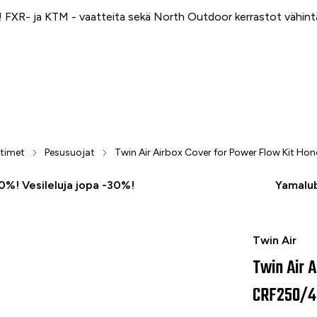
FXR- ja KTM - vaatteita sekä North Outdoor kerrastot vähin
timet
Pesusuojat
Twin Air Airbox Cover for Power Flow Kit H
50%! Vesileluja jopa -30%!
Yamalub
Twin Air Ai
Twin Air
Twin Air 
CRF250/4