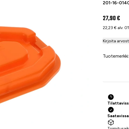
201-16-014
27,90 €
22,23 € alv. 0
Kirjoita arvos
Tuotemerkki:
Tilattavis
Saataviss
Toimitusaik