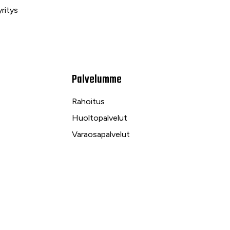
ritys
Palvelumme
Rahoitus
Huoltopalvelut
Varaosapalvelut
Ilmalämpö- ja sähköpalvelut
kuu
Yrityspalvelut ja Leasing
Yksityisleasing