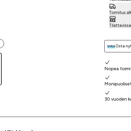
Toimitus al
Tilattavis
t
Osta nyt
Miksi valita
Nopea toimi
Monipuolise
30 vuoden k