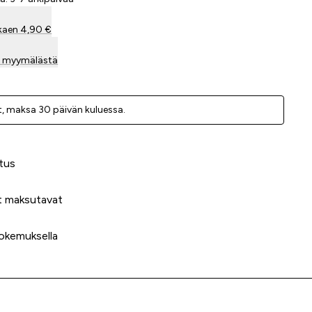
kaen 4,90 €
sa myymälästä
, ­maksa 30 päivän kuluessa.
 meidät?
tus
t maksutavat
okemuksella