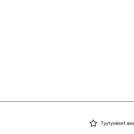
Miksi ostaa Tarvikekeskuksesta?
Tyytyväiset asi