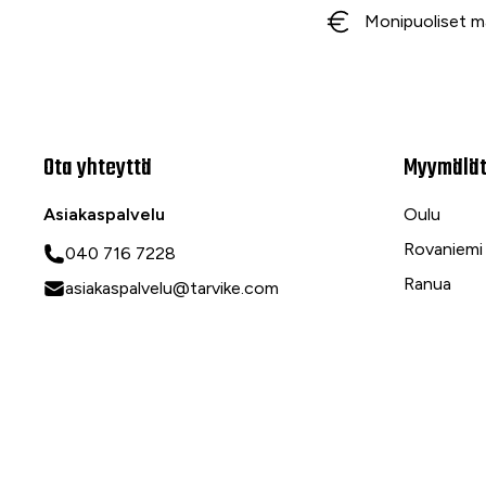
Monipuoliset m
Ota yhteyttä
Myymälä
Asiakaspalvelu
Oulu
Rovaniemi
040 716 7228
Ranua
asiakaspalvelu@tarvike.com
Myynti
020 743 7000
Tilaa uutiskirje