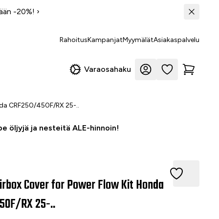
tään -20%!
›
Rahoitus
Kampanjat
Myymälät
Asiakaspalvelu
Varaosahaku
onda CRF250/450F/RX 25-..
e öljyjä ja nesteitä ALE-hinnoin!
rbox Cover for Power Flow Kit Honda CRF250/450F/RX 25-..
Airbox Cover for Power Flow Kit Honda
50F/RX 25-..