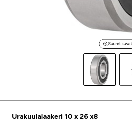
Suuret kuva
Urakuulalaakeri 10 x 26 x8
Tuoteinfo