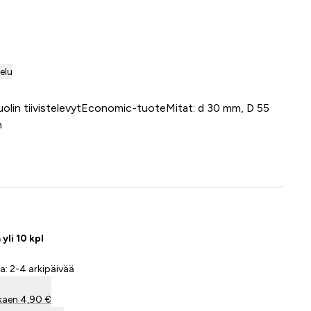
telu
olin tiivistelevytEconomic-tuoteMitat: d 30 mm, D 55
m
Lisää ostoskoriin
yli 10 kpl
a: 2-4 arkipäivää
kaen 4,90 €