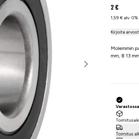
2 €
1,59 € alv. 0%
Kirjoita arvos
Molemmin pu
mm, B 13 m
Varastossa 
Toimitusaik
Toimitus al