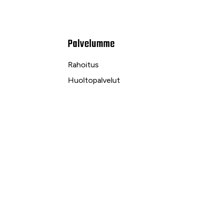
Palvelumme
Rahoitus
Huoltopalvelut
Varaosapalvelut
Ilmalämpö- ja sähköpalvelut
kuu
Yrityspalvelut ja Leasing
Yksityisleasing