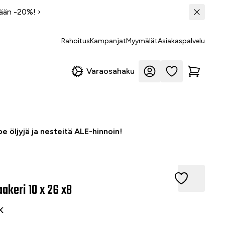
tään -20%!
›
Rahoitus
Kampanjat
Myymälät
Asiakaspalvelu
Varaosahaku
e öljyjä ja nesteitä ALE-hinnoin!
ri 10 x 26 x8
akeri 10 x 26 x8
K