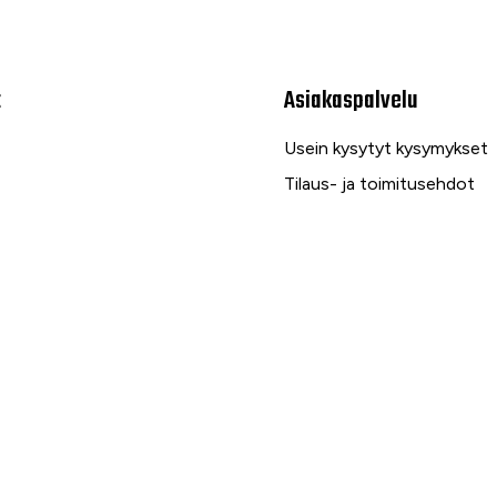
t
Asiakaspalvelu
Usein kysytyt kysymykset
Tilaus- ja toimitusehdot
Toimitustavat ja -kulut
Maksutavat
Palautus, reklamaatio ja ta
Tietosuojaseloste