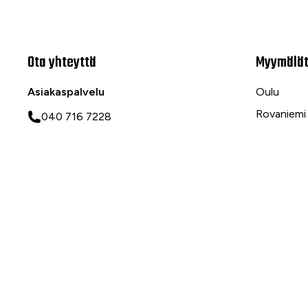
Ota yhteyttä
Myymälä
Asiakaspalvelu
Oulu
Rovaniemi
040 716 7228
Ranua
asiakaspalvelu@tarvike.com
Myynti
020 743 7000
Tilaa uutiskirje