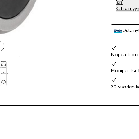
Katso myy
Osta nyt
t
Miksi valita
Nopea toimi
Monipuolise
30 vuoden k