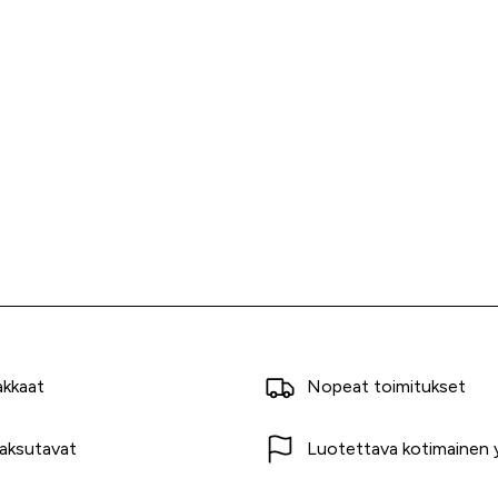
akkaat
Nopeat toimitukset
aksutavat
Luotettava kotimainen y