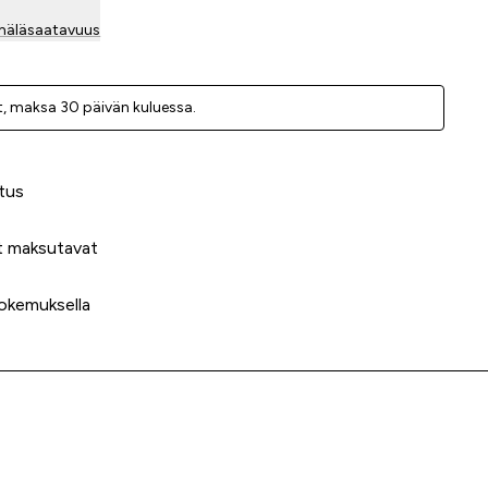
mäläsaatavuus
, ­maksa 30 päivän kuluessa.
 meidät?
tus
t maksutavat
okemuksella