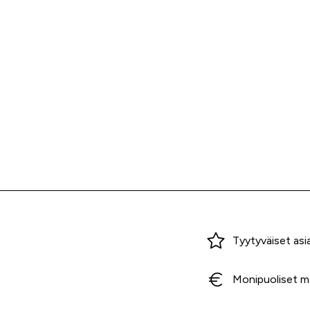
Miksi ostaa Tarvikekeskuksesta?
Tyytyväiset asi
Monipuoliset m