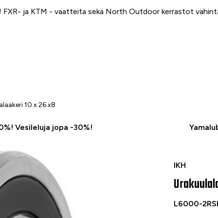
FXR- ja KTM - vaatteita sekä North Outdoor kerrastot vähin
alaakeri 10 x 26 x8
50%! Vesileluja jopa -30%!
Yamalub
Urakuulalaake
IKH
Urakuulala
L6000-2RS