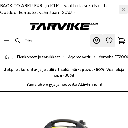
BACK TO ARKI! FXR- ja KTM - vaatteita sekä North
Outdoor kerrastot vähintään -20%!
›
Pienkoneet ja tarvikkeet
Aggregaatit
Yamaha EF2000i
Jetpilot kellunta- ja jettiliivit sekä märkäpuvut -50%! Vesileluja
jopa -30%!
Yamalube öljyjä ja nesteitä ALE-hinnoin!
-25 %