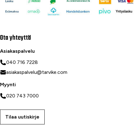
Ota yhteyttä
Asiakaspalvelu
040 716 7228
asiakaspalvelu@tarvike.com
Myynti
020 743 7000
Tilaa uutiskirje