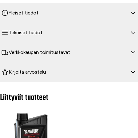
Yamahan taloudellisen käytön järjestelmä säätää
Yleiset tiedot
automaattisesti moottorin käyntinopeuden täsmälleen
kuormitusta vastaavaksi. Tämän toiminnon ansiosta
generaattorin käyntiääni on hiljaisempi, polttoainetalous
Tekniset tiedot
parempi, moottorin käyttöikä pitenee ja yksi
polttoainetankillinen riittää pidempään.
Verkkokaupan toimitustavat
ÖLJYVAHTI
Yamaha-invertteri on varustettu öljyvahdilla, joka
Kirjoita arvostelu
automaattisesti katkaisee virran, kun öljyn määrä laskee alle
vaaditun tason. Laitetta ei voi käynnistää ennen kuin öljyä on
lisätty.
Liittyvät tuotteet
-21 %