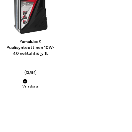
Yamalube®
Puolisynteettinen 10W-
40 nelitahtiöljy 1L
19 €
(23,90 €)
Varastossa