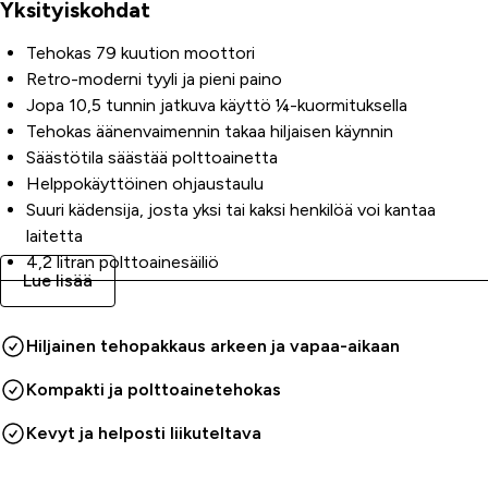
Yksityiskohdat
Tehokas 79 kuution moottori
Retro-moderni tyyli ja pieni paino
Jopa 10,5 tunnin jatkuva käyttö ¼-kuormituksella
Tehokas äänenvaimennin takaa hiljaisen käynnin
Säästötila säästää polttoainetta
Helppokäyttöinen ohjaustaulu
Suuri kädensija, josta yksi tai kaksi henkilöä voi kantaa
laitetta
4,2 litran polttoainesäiliö
Lue lisää
Helposti huoltoa varten irrotettava kansi
Täyttää päästörajoitukset
KORKEALAATUISTA PUHDASTA SÄHKÖÄ
Hiljainen tehopakkaus arkeen ja vapaa-aikaan
Yamaha-invertteri tuottaa puhdasta, korkealaatuista sähköä
Kompakti ja polttoainetehokas
kompaktissa, kevyessä paketissa. Vaihtovirran taajuus ja sini-
aallon muoto ovat täysin puhtaita säröistä ja riippumattomia
Kevyt ja helposti liikuteltava
generaattorin pyörintänopeudesta.
SMART THROTTLE™ - OMINAISUUS