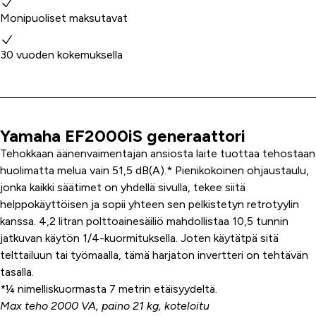
Monipuoliset maksutavat
30 vuoden kokemuksella
Yamaha EF2000iS generaattori
Tuoteinfo
Tehokkaan äänenvaimentajan ansiosta laite tuottaa tehostaan
huolimatta melua vain 51,5 dB(A).* Pienikokoinen ohjaustaulu,
jonka kaikki säätimet on yhdellä sivulla, tekee siitä
helppokäyttöisen ja sopii yhteen sen pelkistetyn retrotyylin
kanssa. 4,2 litran polttoainesäiliö mahdollistaa 10,5 tunnin
jatkuvan käytön 1/4-kuormituksella. Joten käytätpä sitä
telttailuun tai työmaalla, tämä harjaton invertteri on tehtävän
tasalla.
*¼ nimelliskuormasta 7 metrin etäisyydeltä.
Max teho 2000 VA, paino 21 kg, koteloitu