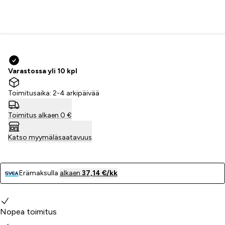
Lisää ostoskoriin
Varastossa yli 10 kpl
Toimitusaika: 2-4 arkipäivää
Toimitus alkaen 0 €
Katso myymäläsaatavuus
Erämaksulla
alkaen
37,14 €/kk
Miksi valita meidät?
Nopea toimitus