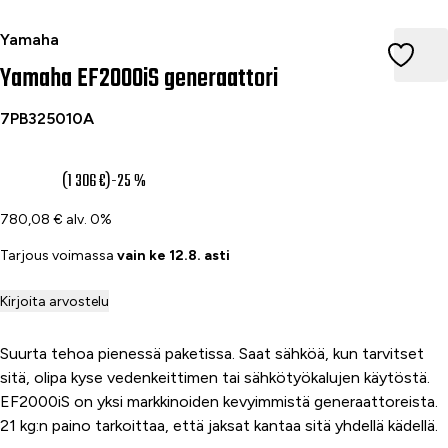
Yamaha EF2000iS generaattori
Yamaha
Yamaha EF2000iS generaattori
7PB325010A
979 €
(1 306 €)
-25 %
780,08 € alv. 0%
Tarjous voimassa
vain ke 12.8. asti
Kirjoita arvostelu
Suurta tehoa pienessä paketissa. Saat sähköä, kun tarvitset
sitä, olipa kyse vedenkeittimen tai sähkötyökalujen käytöstä.
EF2000iS on yksi markkinoiden kevyimmistä generaattoreista.
21 kg:n paino tarkoittaa, että jaksat kantaa sitä yhdellä kädellä.