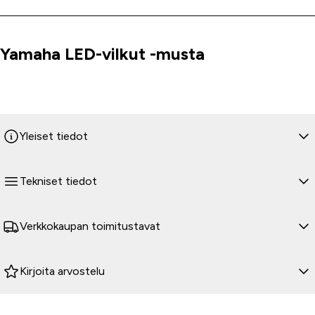
Yamaha LED-vilkut -musta
Tuoteinfo
Yleiset tiedot
Tekniset tiedot
Verkkokaupan toimitustavat
Kirjoita arvostelu