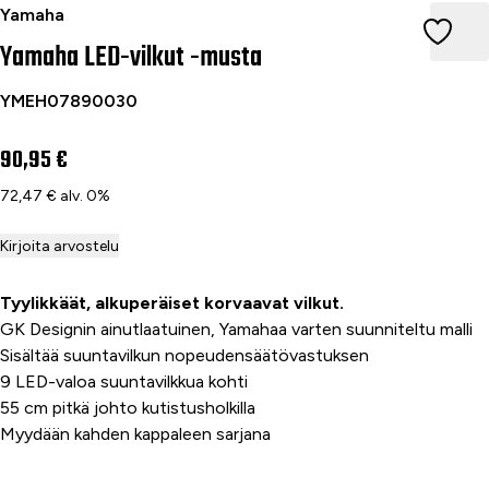
Yamaha LED-vilkut -musta
Yamaha
Yamaha LED-vilkut -musta
YMEH07890030
90,95 €
72,47 € alv. 0%
Kirjoita arvostelu
Tyylikkäät, alkuperäiset korvaavat vilkut.
GK Designin ainutlaatuinen, Yamahaa varten suunniteltu malli
Sisältää suuntavilkun nopeudensäätövastuksen
9 LED-valoa suuntavilkkua kohti
55 cm pitkä johto kutistusholkilla
Myydään kahden kappaleen sarjana