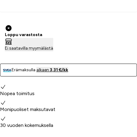
Lisää ostoskoriin
Loppu varastosta
Ei saatavilla myymälästä
Erämaksulla
alkaen
3,31 €/kk
Miksi valita meidät?
Nopea toimitus
Monipuoliset maksutavat
30 vuoden kokemuksella