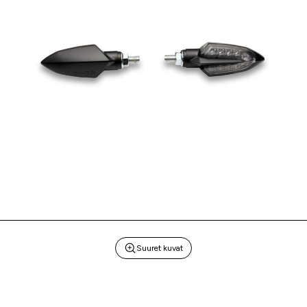
Suuret kuvat