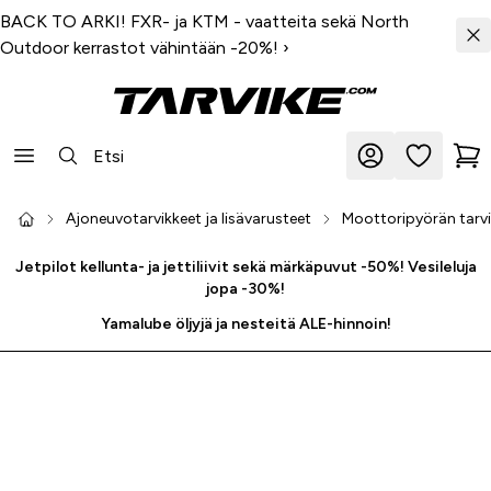
BACK TO ARKI! FXR- ja KTM - vaatteita sekä North
Outdoor kerrastot vähintään -20%!
›
Ajoneuvotarvikkeet ja lisävarusteet
Moottoripyörän tarvik
Jetpilot kellunta- ja jettiliivit sekä märkäpuvut -50%! Vesileluja
jopa -30%!
Yamalube öljyjä ja nesteitä ALE-hinnoin!