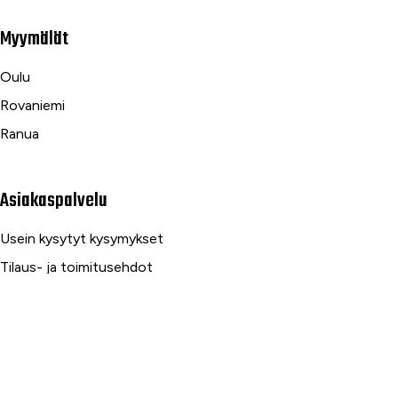
Myymälät
Oulu
Rovaniemi
Ranua
Asiakaspalvelu
Usein kysytyt kysymykset
Tilaus- ja toimitusehdot
Toimitustavat ja -kulut
Maksutavat
Palautus, reklamaatio ja takuu
Tietosuojaseloste