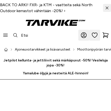
BACK TO ARKI! FXR- ja KTM - vaatteita sekä North
Outdoor kerrastot vähintään -20%!
›
Ajoneuvotarvikkeet ja lisävarusteet
Moottoripyörän tarvik
Jetpilot kellunta- ja jettiliivit sekä märkäpuvut -50%! Vesileluja
jopa -30%!
Yamalube öljyjä ja nesteitä ALE-hinnoin!