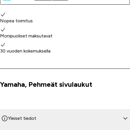
Miksi valita meidät?
Nopea toimitus
Monipuoliset maksutavat
30 vuoden kokemuksella
Yamaha, Pehmeät sivulaukut
Tuoteinfo
Yleiset tiedot