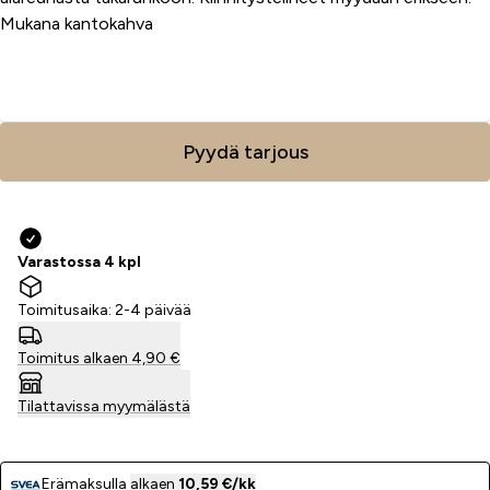
Mukana kantokahva
Lisää ostoskoriin
Pyydä tarjous
Varastossa 4 kpl
Toimitusaika: 2-4 päivää
Toimitus alkaen 4,90 €
Tilattavissa myymälästä
Erämaksulla
alkaen
10,59 €/kk