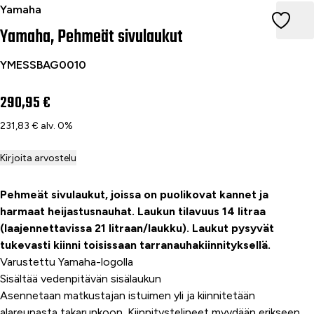
Yamaha, Pehmeät sivulaukut
Yamaha
Yamaha, Pehmeät sivulaukut
YMESSBAG0010
290,95 €
231,83 € alv. 0%
Kirjoita arvostelu
Pehmeät sivulaukut, joissa on puolikovat kannet ja
harmaat heijastusnauhat. Laukun tilavuus 14 litraa
(laajennettavissa 21 litraan/laukku). Laukut pysyvät
tukevasti kiinni toisissaan tarranauhakiinnityksellä.
Varustettu Yamaha-logolla
Sisältää vedenpitävän sisälaukun
Asennetaan matkustajan istuimen yli ja kiinnitetään
alareunasta takarunkoon. Kiinnitystelineet myydään erikseen.