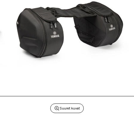
Suuret kuvat