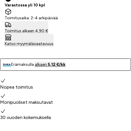
Varastossa yli 10 kpl
Toimitusaika: 2-4 arkipäivää
Toimitus alkaen 4,90 €
Katso myymäläsaatavuus
Erämaksulla
alkaen
5,12 €/kk
Miksi valita meidät?
Nopea toimitus
Monipuoliset maksutavat
30 vuoden kokemuksella