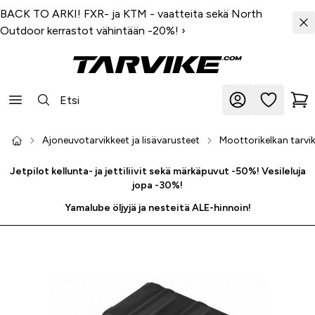
BACK TO ARKI! FXR- ja KTM - vaatteita sekä North
Outdoor kerrastot vähintään -20%!
›
Ajoneuvotarvikkeet ja lisävarusteet
Moottorikelkan tarvik
Jetpilot kellunta- ja jettiliivit sekä märkäpuvut -50%! Vesileluja
jopa -30%!
Yamalube öljyjä ja nesteitä ALE-hinnoin!