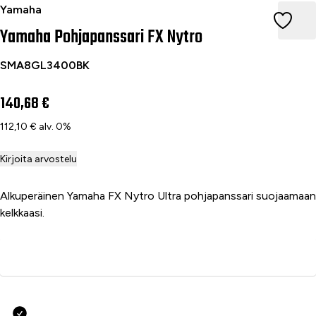
Yamaha Pohjapanssari FX Nytro
Yamaha
Yamaha Pohjapanssari FX Nytro
SMA8GL3400BK
140,68 €
112,10 € alv. 0%
Kirjoita arvostelu
Alkuperäinen Yamaha FX Nytro Ultra pohjapanssari suojaamaan
kelkkaasi.
Lisää ostoskoriin