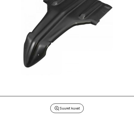
Suuret kuvat