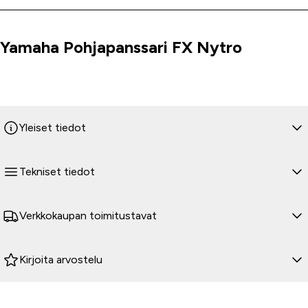
Yamaha Pohjapanssari FX Nytro
Tuoteinfo
Yleiset tiedot
Tekniset tiedot
Verkkokaupan toimitustavat
Kirjoita arvostelu