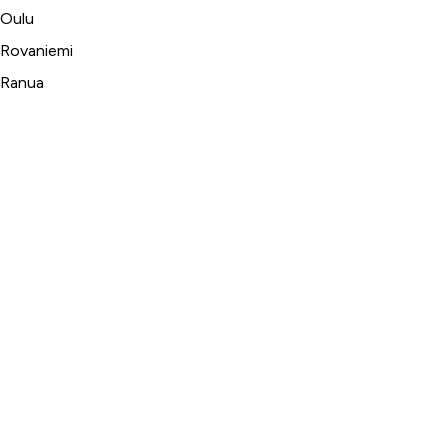
Oulu
Rovaniemi
Ranua
Asiakaspalvelu
Usein kysytyt kysymykset
Tilaus- ja toimitusehdot
Toimitustavat ja -kulut
Maksutavat
Palautus, reklamaatio ja takuu
Tietosuojaseloste
Palvelumme