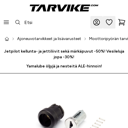
Ajoneuvotarvikkeet ja lisävarusteet
Moottoripyörän tarvik
Jetpilot kellunta- ja jettiliivit sekä märkäpuvut -50%! Vesileluja
jopa -30%!
Yamalube öljyjä ja nesteitä ALE-hinnoin!