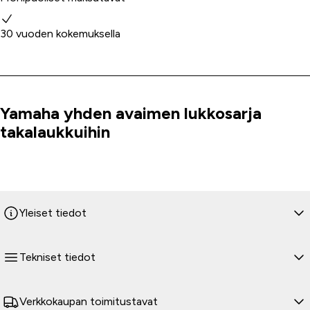
30 vuoden kokemuksella
Yamaha yhden avaimen lukkosarja
Tuoteinfo
takalaukkuihin
Yleiset tiedot
Tekniset tiedot
Verkkokaupan toimitustavat