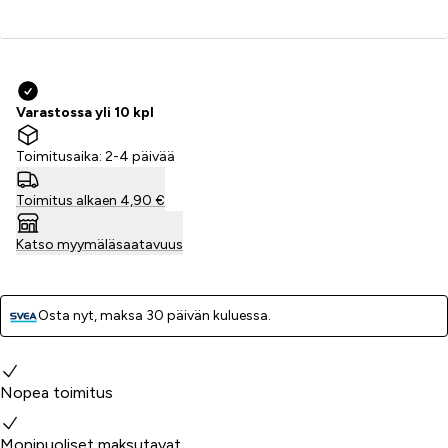
Lisää ostoskoriin
Varastossa yli 10 kpl
Toimitusaika: 2-4 päivää
Toimitus alkaen 4,90 €
Katso myymäläsaatavuus
Osta nyt, ­maksa 30 päivän kuluessa.
Miksi valita meidät?
Nopea toimitus
Monipuoliset maksutavat