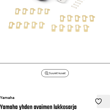
Suuret kuvat
Yamaha yhden avaimen lukkosarja takalaukkuihin
Yamaha
Yamaha yhden avaimen lukkosarja