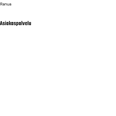
Ranua
Asiakaspalvelu
Usein kysytyt kysymykset
Tilaus- ja toimitusehdot
Toimitustavat ja -kulut
Maksutavat
Palautus, reklamaatio ja takuu
Tietosuojaseloste
Palvelumme
Rahoitus
Huoltopalvelut