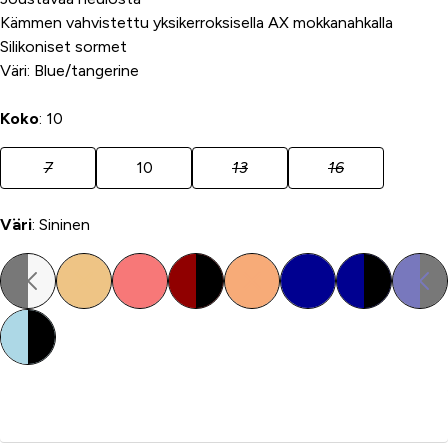
Kämmen vahvistettu yksikerroksisella AX mokkanahkalla
Silikoniset sormet
Väri: Blue/tangerine
Koko
: 10
7
10
13
16
Väri
: Sininen
Lisää ostoskoriin