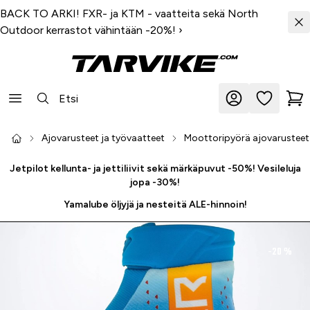
BACK TO ARKI! FXR- ja KTM - vaatteita sekä North
Outdoor kerrastot vähintään -20%!
›
Ajovarusteet ja työvaatteet
Moottoripyörä ajovarusteet
Jetpilot kellunta- ja jettiliivit sekä märkäpuvut -50%! Vesileluja
jopa -30%!
Yamalube öljyjä ja nesteitä ALE-hinnoin!
-20 %