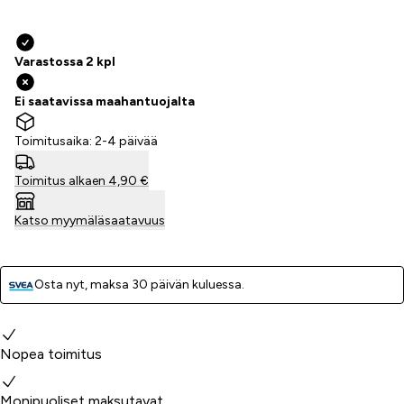
Varastossa 2 kpl
Ei saatavissa maahantuojalta
Toimitusaika: 2-4 päivää
Toimitus alkaen 4,90 €
Katso myymäläsaatavuus
Osta nyt, ­maksa 30 päivän kuluessa.
Miksi valita meidät?
Nopea toimitus
Monipuoliset maksutavat