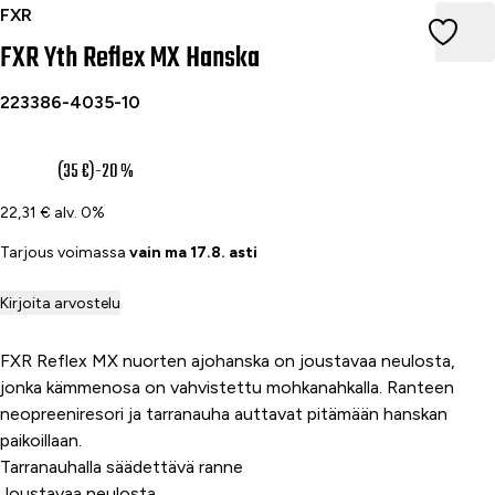
Yth Reflex MX Glove Blue/Tangerine M
FXR
FXR Yth Reflex MX Hanska
223386-4035-10
28 €
(35 €)
-20 %
22,31 € alv. 0%
Tarjous voimassa
vain ma 17.8. asti
Kirjoita arvostelu
FXR Reflex MX nuorten ajohanska on joustavaa neulosta,
jonka kämmenosa on vahvistettu mohkanahkalla. Ranteen
neopreeniresori ja tarranauha auttavat pitämään hanskan
paikoillaan.
Tarranauhalla säädettävä ranne
Joustavaa neulosta