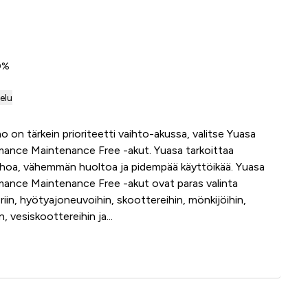
 0%
telu
o on tärkein prioriteetti vaihto-akussa, valitse Yuasa
mance Maintenance Free -akut. Yuasa tarkoittaa
oa, vähemmän huoltoa ja pidempää käyttöikää. Yuasa
ance Maintenance Free -akut ovat paras valinta
iin, hyötyajoneuvoihin, skoottereihin, mönkijöihin,
n, vesiskoottereihin ja...
Lisää ostoskoriin