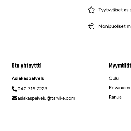
Miksi ostaa Tarvikekeskuksesta?
Tyytyväiset asi
Monipuoliset m
Ota yhteyttä
Myymälä
Asiakaspalvelu
Oulu
Rovaniemi
040 716 7228
Ranua
asiakaspalvelu@tarvike.com
Myynti
020 743 7000