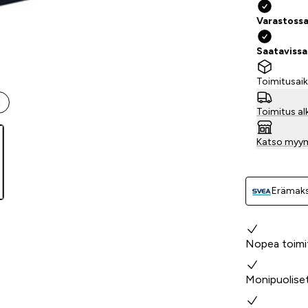
Varastossa
Saataviss
Toimitusaik
t
Toimitus al
Katso myy
Erämaks
Miksi valita
Nopea toimi
Monipuolise