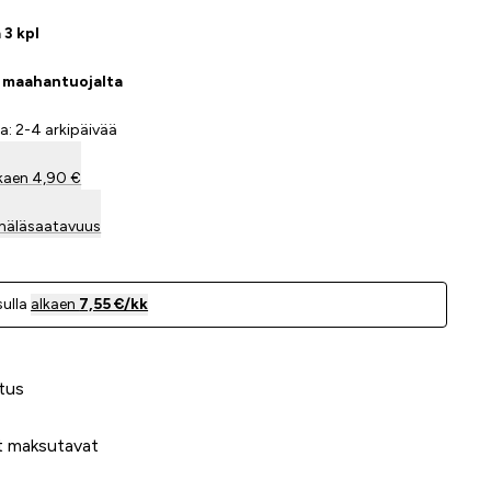
 3 kpl
a maahantuojalta
a: 2-4 arkipäivää
kaen 4,90 €
mäläsaatavuus
ulla
alkaen
7,55 €/kk
 meidät?
tus
t maksutavat