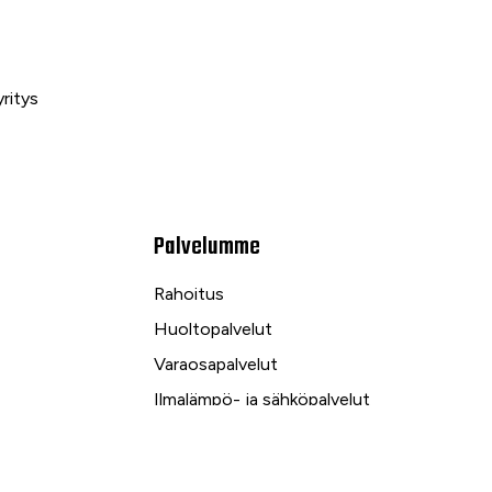
ritys
Palvelumme
Rahoitus
Huoltopalvelut
Varaosapalvelut
Ilmalämpö- ja sähköpalvelut
kuu
Yrityspalvelut ja Leasing
Yksityisleasing