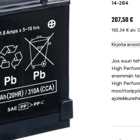
14-284
207,50 €
165,34 € alv.
Kirjoita arvos
Jos suuri teh
High Perfor
enemmän teh
High Perform
moottoripyör
ajoleikkureihi