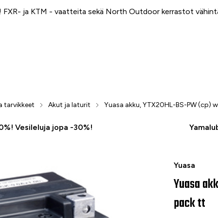
FXR- ja KTM - vaatteita sekä North Outdoor kerrastot vähin
a tarvikkeet
Akut ja laturit
Yuasa akku, YTX20HL-BS-PW (cp) wi
50%! Vesileluja jopa -30%!
Yamalub
Yuasa akku,
Yuasa
Yuasa akk
pack tt