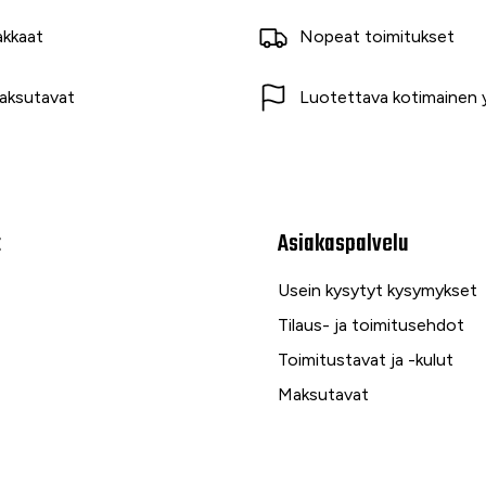
akkaat
Nopeat toimitukset
aksutavat
Luotettava kotimainen y
t
Asiakaspalvelu
Usein kysytyt kysymykset
Tilaus- ja toimitusehdot
Toimitustavat ja -kulut
Maksutavat
Palautus, reklamaatio ja ta
Tietosuojaseloste