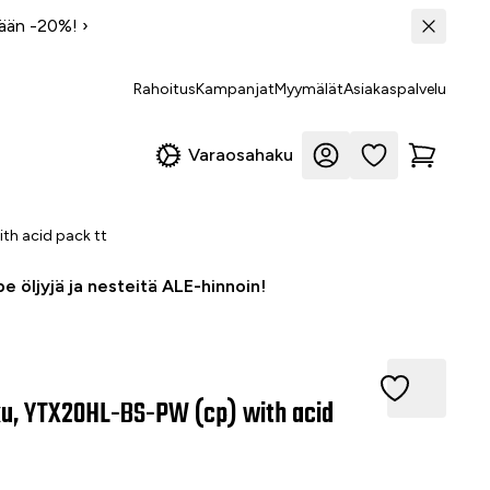
tään -20%!
›
Rahoitus
Kampanjat
Myymälät
Asiakaspalvelu
Varaosahaku
th acid pack tt
e öljyjä ja nesteitä ALE-hinnoin!
 YTX20HL-BS-PW (cp) with acid pack tt
u, YTX20HL-BS-PW (cp) with acid