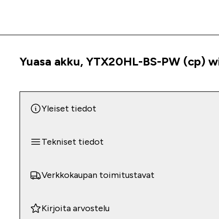
Yuasa akku, YTX20HL-BS-PW (cp) wit
Tuoteinfo
Yleiset tiedot
Tekniset tiedot
Verkkokaupan toimitustavat
Kirjoita arvostelu