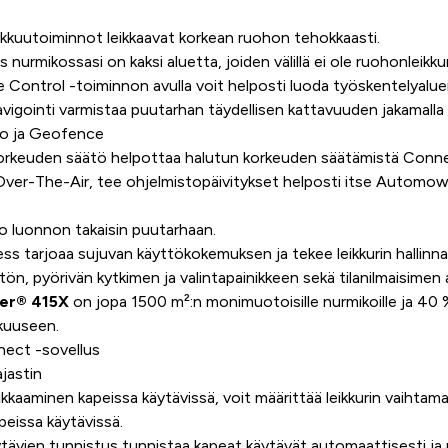
.
eikkuutoiminnot leikkaavat korkean ruohon tehokkaasti.
os nurmikossasi on kaksi aluetta, joiden välillä ei ole ruohonleik
ntrol -toiminnon avulla voit helposti luoda työskentelyaluei
igointi varmistaa puutarhan täydellisen kattavuuden jakamalla l
o ja Geofence
orkeuden säätö helpottaa halutun korkeuden säätämistä Connec
ver-The-Air, tee ohjelmistopäivitykset helposti itse Automo
 luonnon takaisin puutarhaan.
tarjoaa sujuvan käyttökokemuksen ja tekee leikkurin hallinn
tön, pyörivän kytkimen ja valintapainikkeen sekä tilanilmaisimen a
er® 415X
on jopa 1500 m²:n monimuotoisille nurmikoille ja 40 
kkuuseen.
ct -sovellus
jastin
eikkaaminen kapeissa käytävissä, voit määrittää leikkurin vaihtam
peissa käytävissä.
ävien tunnistus tunnistaa kapeat käytävät automaattisesti ja