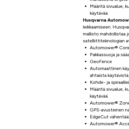
Määritä sivualue, k
käytävää.
Husqvarna Automow
leikkaamiseen. Husqv
mallisto mahdollistaa
satelliittiteknologian a
Automower® Conne
Pakkassuoja ja sääa
GeoFence
Automaattinen käyt
ahtaista käytävistä
Kohde- ja spiraalil
Määritä sivualue, k
käytävää.
Automower® Zone Co
GPS-avusteinen nav
EdgeCut vähentää re
Automower® Access 