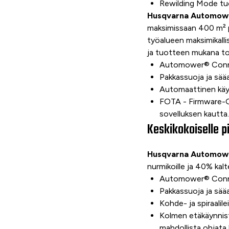
Rewilding Mode tuo
Husqvarna Automow
maksimissaan 400 m² p
työalueen maksimikall
ja tuotteen mukana to
Automower® Conne
Pakkassuoja ja sääa
Automaattinen käyt
FOTA - Firmware-O
sovelluksen kautta.
Keskikokoiselle pi
Husqvarna Automower
nurmikoille ja 40% kaltev
Automower® Conne
Pakkassuoja ja sääa
Kohde- ja spiraalil
Kolmen etäkäynnisty
mahdollista ohjata 