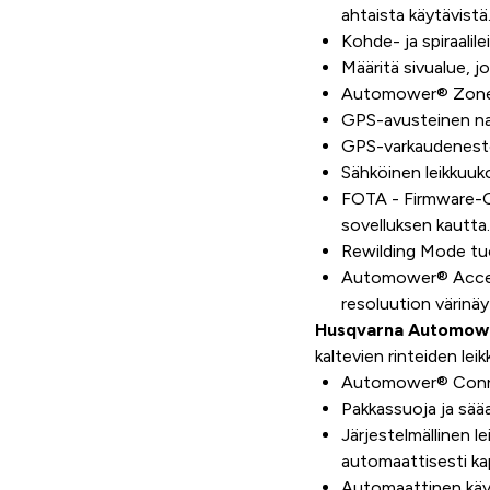
ahtaista käytävistä
Kohde- ja spiraalil
Määritä sivualue, j
Automower® Zone Co
GPS-avusteinen nav
GPS-varkaudenest
Sähköinen leikkuuk
FOTA - Firmware-O
sovelluksen kautta.
Rewilding Mode tuo
Automower® Access 
resoluution värinäy
Husqvarna Automow
kaltevien rinteiden lei
Automower® Conne
Pakkassuoja ja sääa
Järjestelmällinen l
automaattisesti ka
Automaattinen käyt