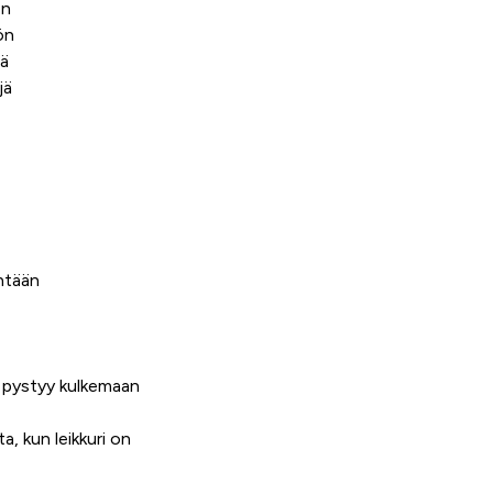
en
ön
tä
jä
intään
,
a pystyy kulkemaan
a, kun leikkuri on