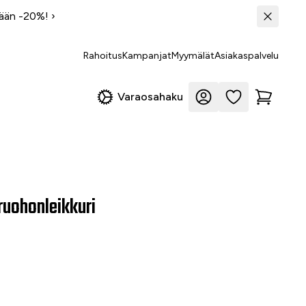
tään -20%!
›
Rahoitus
Kampanjat
Myymälät
Asiakaspalvelu
Varaosahaku
ruohonleikkuri