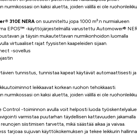
un nurmikossasi on kaksi aluetta, joiden välillä ei ole ruohonleik
er® 310E NERA
on suunniteltu jopa 1000 m²:n nurmialueen
arna EPOS™ -käyttöjärjestelmällä varustettu Automower® NE
 joustavan ja täysin mukautettavan nurmikonhoidon luomalla
vulla virtuaaliset rajat fyysisten kaapeleiden sijaan.
ct -sovellus
jastin
ävien tunnistus, tunnistaa kapeat käytävät automaattisesti j
.
eikkuutoiminnot leikkaavat korkean ruohon tehokkaasti.
un nurmikossasi on kaksi aluetta, joiden välillä ei ole ruohonleik
ntrol -toiminnon avulla voit helposti luoda työskentelyaluei
igointi varmistaa puutarhan täydellisen kattavuuden jakamalla l
unojen siistimisen tarvetta, mikä säästää aikaa ja vaivaa.
tarjoaa sujuvan käyttökokemuksen ja tekee leikkurin hallinn