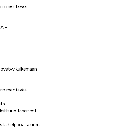
kurin mentävää
RA -
a pystyy kulkemaan
kurin mentävää
ta.
eikkuun tasaisesti.
asta helppoa suuren