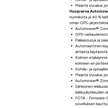
Määritä sivualue jo
Husqvarna Automow
nurmikoita ja 40 % kalt
oman GPS-järjestelmän
Automower® Conne
GPS-varkaudenest
Pakkassuoja ja sääa
Automaattinen käyt
ahtaista käytävistä
Kolmen etäkäynnisty
kolmeen eri pistees
Kohde- ja spiraalil
Määritä sivualue jo
Automower® Zone Co
Sähköinen leikkuuk
leikkuukorkeuden a
FOTA - Firmware-O
sovelluksen kautta.