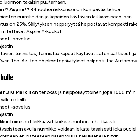
 luonnon takaisin puutarhaan.
er® Aspire™ R4
ruohonleikkurissa on kompaktia tehoa
ienten nurmikoiden ja kapeiden käytävien leikkaamiseen, sen
istus on 25%. Säilytyksen näppäryyttä helpottavat kompakti ra
imitettavat Aspire™-koukut.
ct -sovellus
jastin
ävien tunnistus, tunnistaa kapeat käytävät automaattisesti ja 
ver-The-Air, tee ohjelmistopäivitykset helposti itse Automo
halle
 310 Mark II
on tehokas ja helppokäyttöinen jopa 1000 m²:n
ille rinteillle.
ct -sovellus
jastin
eikkuutoiminnot leikkaavat korkean ruohon tehokkaasti.
spisteen avulla nurmikko voidaan leikata tasaisesti joka puolelt
kolmeen eri pisteeseen patentoitua hakukaapelia pitkin.