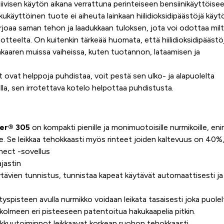
ktiivisen käytön aikana verrattuna perinteiseen bensiinikäyttöise
käyttöinen tuote ei aiheuta lainkaan hiilidioksidipäästöjä käyt
tarjoaa saman tehon ja laadukkaan tuloksen, jota voi odottaa mil
teelta. On kuitenkin tärkeää huomata, että hiilidioksidipäästö
kaaren muissa vaiheissa, kuten tuotannon, lataamisen ja
t ovat helppoja puhdistaa, voit pestä sen ulko- ja alapuolelta
lla, sen irrotettava kotelo helpottaa puhdistusta.
er® 305
on kompakti pienille ja monimuotoisille nurmikoille, en
e. Se leikkaa tehokkaasti myös rinteet joiden kaltevuus on 40%
ct -sovellus
jastin
ävien tunnistus, tunnistaa kapeat käytävät automaattisesti j
.
spisteen avulla nurmikko voidaan leikata tasaisesti joka puolelt
kolmeen eri pisteeseen patentoitua hakukaapelia pitkin.
eikkuutoiminnot leikkaavat korkean ruohon tehokkaasti.