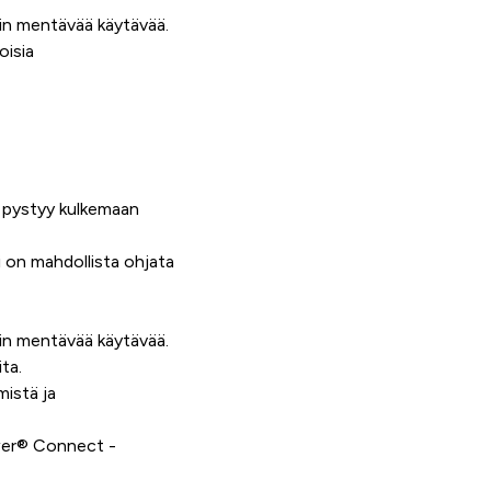
urin mentävää käytävää.
oisia
a pystyy kulkemaan
i on mahdollista ohjata
urin mentävää käytävää.
ta.
istä ja
wer® Connect -