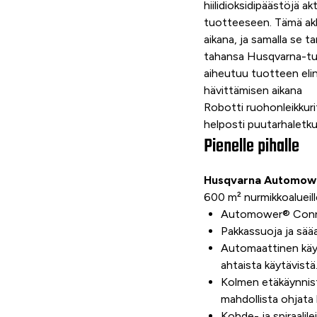
hiilidioksidipäästöjä a
tuotteeseen. Tämä akku
aikana, ja samalla se 
tahansa Husqvarna-tuot
aiheutuu tuotteen elin
hävittämisen aikana
Robotti ruohonleikkuri
helposti puutarhaletku
Pienelle pihalle
Husqvarna Automow
600 m² nurmikkoalueill
Automower® Conne
Pakkassuoja ja sääa
Automaattinen käyt
ahtaista käytävistä
Kolmen etäkäynnisty
mahdollista ohjata 
Kohde- ja spiraalil