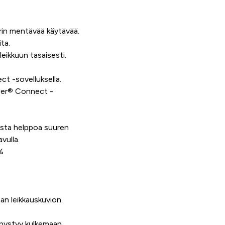
kurin mentävää käytävää.
ta.
eikkuun tasaisesti.
t -sovelluksella.
wer® Connect -
asta helppoa suuren
vulla.
%
aan leikkauskuvion
 pystyy kulkemaan