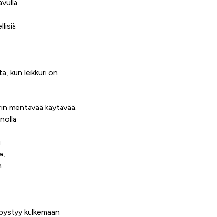
vulla.
lisiä
a, kun leikkuri on
kurin mentävää käytävää.
nolla
u
a,
n
 pystyy kulkemaan