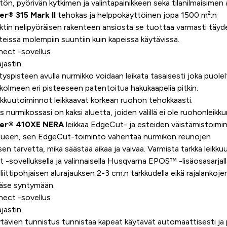
tön, pyörivän kytkimen ja valintapainikkeen sekä tilanilmaisimen a
r® 315 Mark II
tehokas ja helppokäyttöinen jopa 1500 m²:n
ktin nelipyöräisen rakenteen ansiosta se tuottaa varmasti täydel
nteissä molempiin suuntiin kuin kapeissa käytävissä.
ct -sovellus
jastin
spisteen avulla nurmikko voidaan leikata tasaisesti joka puolelt
kolmeen eri pisteeseen patentoitua hakukaapelia pitkin.
eikkuutoiminnot leikkaavat korkean ruohon tehokkaasti.
os nurmikossasi on kaksi aluetta, joiden välillä ei ole ruohonleik
er® 410XE NERA
leikkaa EdgeCut- ja esteiden väistämistoimin
alueen, sen EdgeCut-toiminto vähentää nurmikon reunojen
sen tarvetta, mikä säästää aikaa ja vaivaa. Varmista tarkka leikku
ovelluksella ja valinnaisella Husqvarna EPOS™ -lisäosasarjall
liittipohjaisen alurajauksen 2-3 cm:n tarkkudella eikä rajalankoje
ääse syntymään.
ct -sovellus
jastin
ävien tunnistus tunnistaa kapeat käytävät automaattisesti ja