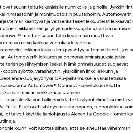
vat suunniteltu kaikenlaisille nurmikoille ja pihoille. Jyrkkiin rinte
ankaliin maastoihin ja monimuotoisiin puutarhoihin. Automowerin
ärjestelmän kääntyvät ja veitsenkaltaiset lekkuuterät leikkaavat
nnöllinen leikkaaminen ja lyhyempi leikkuujäte parantaa nurmikon
Automower® mallit on suunniteltu kestämään muuttuvia
utumaan niihin kaikkina vuorokaudenaikoina.
antamiseksi leikkurin leikkuuterä pysähtyy automaattisesti, jos s
taan. Automower®-leikkureissa on monia ominaisuuksia jotka
tta terien pysähtymisen lisäksi. Nämä ominaisuudet suojaavat
koodin syöttö, varashälytin, yksilöllinen linkki leikkurin ja
ja GeoFence-suojavyöhyke GPS-paikannuksella varustetuissa
rkausseuranta Automower® Connect -sovelluksen kautta.
alikoiman meidän
verkkokaupastamme.
velluksella voit hallinnoida laitetta älypuhelimellasi mistä vai
Wi-Fi- tai Bluetooth-yhteys mallista riippuen, ruohonleikkuri voi
si, jotta voit käyttää ääniohjausta Alexan tai Google Homen k
tiineja.
uohonleikkurin, voit luottaa siihen, että se aiheuttaa vähemmän