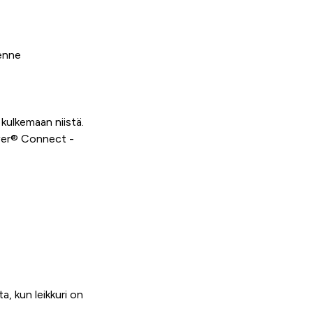
kenne
kulkemaan niistä.
wer® Connect -
a, kun leikkuri on