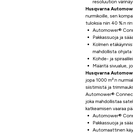
resoluution värinäy
Husqvarna Automowe
nurmikoille, sen kompa
tuloksia niin 40 %:n ri
Automower® Conne
Pakkassuoja ja sääa
Kolmen etäkäynnisty
mahdollista ohjata 
Kohde- ja spiraalil
Määritä sivualue, j
Husqvarna Automow
jopa 1000 m²:n nurmi
siistimistä ja trimmauk
Automower® Connect -s
joka mahdollistaa satel
katkeamisen vaaraa p
Automower® Conne
Pakkassuoja ja sääa
Automaattinen käyt