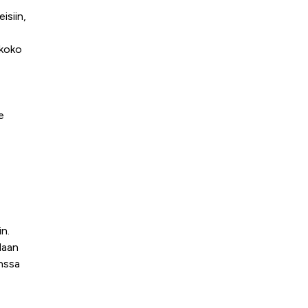
isiin,
 koko
e
n.
daan
anssa