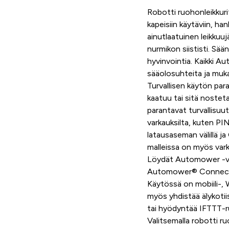
Robotti ruohonleikkurit o
kapeisiin käytäviin, h
ainutlaatuinen leikkuuj
nurmikon siististi. Sää
hyvinvointia. Kaikki 
sääolosuhteita ja muka
Turvallisen käytön par
kaatuu tai sitä noste
parantavat turvallisuu
varkauksilta, kuten PIN-
latausaseman välillä 
malleissa on myös va
Löydät Automower -v
Automower® Connect -so
Käytössä on mobiili-, 
myös yhdistää älykotii
tai hyödyntää IFTTT-ru
Valitsemalla robotti r