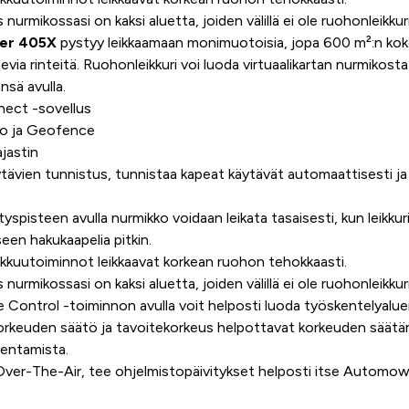
s nurmikossasi on kaksi aluetta, joiden välillä ei ole ruohonleikk
er 405X
pystyy leikkaamaan monimuotoisia, jopa 600 m²:n kok
evia rinteitä. Ruohonleikkuri voi luoda virtuaalikartan nurmikosta
sä avulla.
ct -sovellus
o ja Geofence
jastin
ävien tunnistus, tunnistaa kapeat käytävät automaattisesti j
.
spisteen avulla nurmikko voidaan leikata tasaisesti, kun leikkur
een hakukaapelia pitkin.
eikkuutoiminnot leikkaavat korkean ruohon tehokkaasti.
s nurmikossasi on kaksi aluetta, joiden välillä ei ole ruohonleikk
ntrol -toiminnon avulla voit helposti luoda työskentelyaluei
orkeuden säätö ja tavoitekorkeus helpottavat korkeuden säätäm
lentamista.
ver-The-Air, tee ohjelmistopäivitykset helposti itse Automo