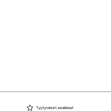
Miksi ostaa Tarvikekeskuksesta?
Tyytyväiset asiakkaat