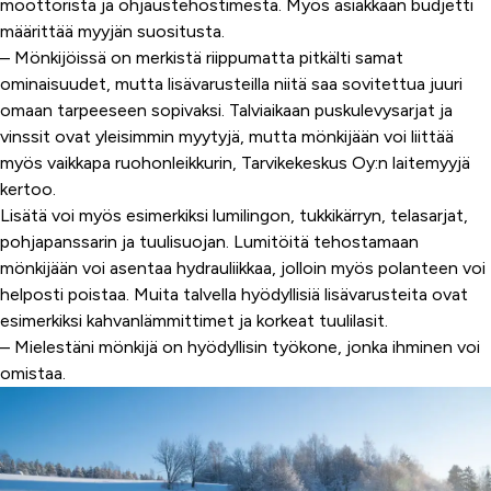
moottorista ja ohjaustehostimesta. Myös asiakkaan budjetti
määrittää myyjän suositusta.
– Mönkijöissä on merkistä riippumatta pitkälti samat
ominaisuudet, mutta lisävarusteilla niitä saa sovitettua juuri
omaan tarpeeseen sopivaksi. Talviaikaan puskulevysarjat ja
vinssit ovat yleisimmin myytyjä, mutta mönkijään voi liittää
myös vaikkapa ruohonleikkurin, Tarvikekeskus Oy:n laitemyyjä
kertoo.
Lisätä voi myös esimerkiksi lumilingon, tukkikärryn, telasarjat,
pohjapanssarin ja tuulisuojan. Lumitöitä tehostamaan
mönkijään voi asentaa hydrauliikkaa, jolloin myös polanteen voi
helposti poistaa. Muita talvella hyödyllisiä lisävarusteita ovat
esimerkiksi kahvanlämmittimet ja korkeat tuulilasit.
– Mielestäni mönkijä on hyödyllisin työkone, jonka ihminen voi
omistaa.