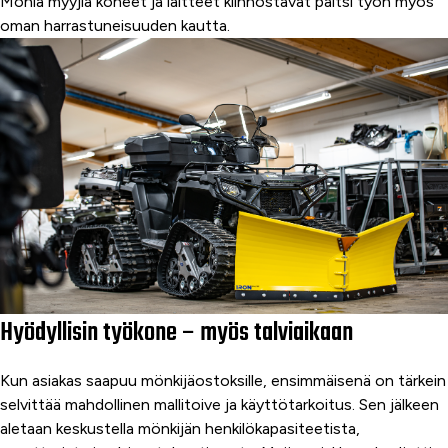
Monia myyjiä koneet ja laitteet kiinnostavat paitsi työn myös
oman harrastuneisuuden kautta.
Hyödyllisin työkone – myös talviaikaan
Kun asiakas saapuu mönkijäostoksille, ensimmäisenä on tärkein
selvittää mahdollinen mallitoive ja käyttötarkoitus. Sen jälkeen
aletaan keskustella mönkijän henkilökapasiteetista,