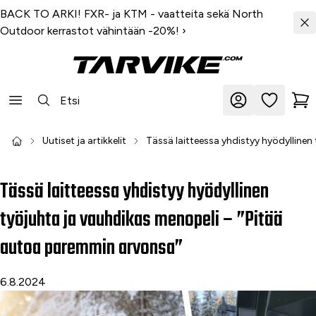
BACK TO ARKI! FXR- ja KTM - vaatteita sekä North
Outdoor kerrastot vähintään -20%!
›
Uutiset ja artikkelit
Tässä laitteessa yhdistyy hyödylline
Tässä laitteessa yhdistyy hyödyllinen
työjuhta ja vauhdikas menopeli – ”Pitää
autoa paremmin arvonsa”
6.8.2024