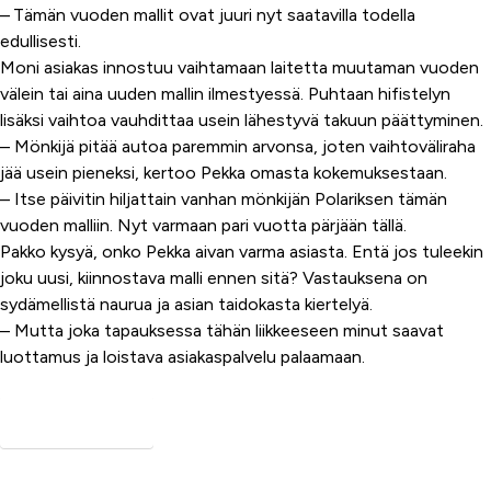
– Tämän vuoden mallit ovat juuri nyt saatavilla todella
edullisesti.
Moni asiakas innostuu vaihtamaan laitetta muutaman vuoden
välein tai aina uuden mallin ilmestyessä. Puhtaan hifistelyn
lisäksi vaihtoa vauhdittaa usein lähestyvä takuun päättyminen.
– Mönkijä pitää autoa paremmin arvonsa, joten vaihtoväliraha
jää usein pieneksi, kertoo Pekka omasta kokemuksestaan.
– Itse päivitin hiljattain vanhan mönkijän Polariksen tämän
vuoden malliin. Nyt varmaan pari vuotta pärjään tällä.
Pakko kysyä, onko Pekka aivan varma asiasta. Entä jos tuleekin
joku uusi, kiinnostava malli ennen sitä? Vastauksena on
sydämellistä naurua ja asian taidokasta kiertelyä.
– Mutta joka tapauksessa tähän liikkeeseen minut saavat
luottamus ja loistava asiakaspalvelu palaamaan.
Kaikki uutiset