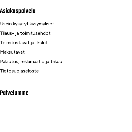
Asiakaspalvelu
Usein kysytyt kysymykset
Tilaus- ja toimitusehdot
Toimitustavat ja -kulut
Maksutavat
Palautus, reklamaatio ja takuu
Tietosuojaseloste
Palvelumme
Rahoitus
Huoltopalvelut
Varaosapalvelut