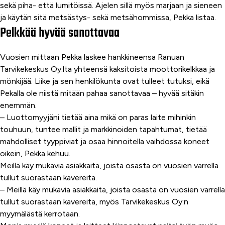
sekä piha- että lumitöissä. Ajelen sillä myös marjaan ja sieneen
ja käytän sitä metsästys- sekä metsähommissa, Pekka listaa.
Pelkkää hyvää sanottavaa
Vuosien mittaan Pekka laskee hankkineensa Ranuan
Tarvikekeskus Oy:lta yhteensä kaksitoista moottorikelkkaa ja
mönkijää. Liike ja sen henkilökunta ovat tulleet tutuksi, eikä
Pekalla ole niistä mitään pahaa sanottavaa – hyvää sitäkin
enemmän.
– Luottomyyjäni tietää aina mikä on paras laite mihinkin
touhuun, tuntee mallit ja markkinoiden tapahtumat, tietää
mahdolliset tyyppiviat ja osaa hinnoitella vaihdossa koneet
oikein, Pekka kehuu.
Meillä käy mukavia asiakkaita, joista osasta on vuosien varrella
tullut suorastaan kavereita.
– Meillä käy mukavia asiakkaita, joista osasta on vuosien varrella
tullut suorastaan kavereita, myös Tarvikekeskus Oy:n
myymälästä kerrotaan.