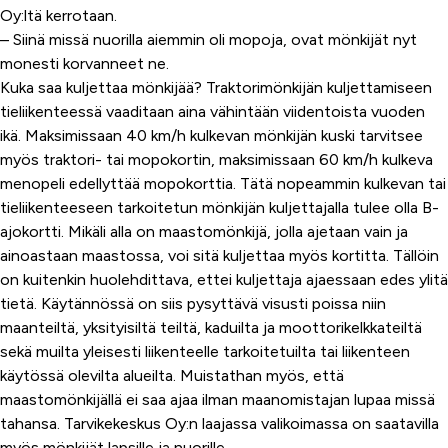
Oy:ltä kerrotaan.
– Siinä missä nuorilla aiemmin oli mopoja, ovat mönkijät nyt
monesti korvanneet ne.
Kuka saa kuljettaa mönkijää? Traktorimönkijän kuljettamiseen
tieliikenteessä vaaditaan aina vähintään viidentoista vuoden
ikä. Maksimissaan 40 km/h kulkevan mönkijän kuski tarvitsee
myös traktori- tai mopokortin, maksimissaan 60 km/h kulkeva
menopeli edellyttää mopokorttia. Tätä nopeammin kulkevan tai
tieliikenteeseen tarkoitetun mönkijän kuljettajalla tulee olla B-
ajokortti. Mikäli alla on maastomönkijä, jolla ajetaan vain ja
ainoastaan maastossa, voi sitä kuljettaa myös kortitta. Tällöin
on kuitenkin huolehdittava, ettei kuljettaja ajaessaan edes ylitä
tietä. Käytännössä on siis pysyttävä visusti poissa niin
maanteiltä, yksityisiltä teiltä, kaduilta ja moottorikelkkateiltä
sekä muilta yleisesti liikenteelle tarkoitetuilta tai liikenteen
käytössä olevilta alueilta. Muistathan myös, että
maastomönkijällä ei saa ajaa ilman maanomistajan lupaa missä
tahansa. Tarvikekeskus Oy:n laajassa valikoimassa on saatavilla
myös mönkijät lapsille ja nuorille.