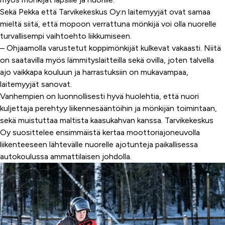
Sekä Pekka että Tarvikekeskus Oy:n laitemyyjät ovat samaa
mieltä siitä, että mopoon verrattuna mönkijä voi olla nuorelle
turvallisempi vaihtoehto liikkumiseen.
– Ohjaamolla varustetut koppimönkijät kulkevat vakaasti. Niitä
on saatavilla myös lämmityslaitteilla sekä ovilla, joten talvella
ajo vaikkapa kouluun ja harrastuksiin on mukavampaa,
laitemyyjät sanovat.
Vanhempien on luonnollisesti hyvä huolehtia, että nuori
kuljettaja perehtyy liikennesääntöihin ja mönkijän toimintaan,
sekä muistuttaa maltista kaasukahvan kanssa. Tarvikekeskus
Oy suosittelee ensimmäistä kertaa moottoriajoneuvolla
liikenteeseen lähtevälle nuorelle ajotunteja paikallisessa
autokoulussa ammattilaisen johdolla.