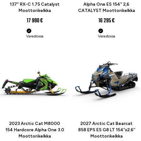
137" RX-C 1.75 Catalyst
Alpha One ES 154" 2,6
Moottorikelkka
CATALYST Moottorikelkka
17 990 €
16 295 €
Varastossa
Varastossa
ENNAKKOTILAA
UUTUUS
2023 Arctic Cat M8000
2027 Arctic Cat Bearcat
154 Hardcore Alpha One 3.0
858 EPS ES G8 LT 154”x2.6”
Moottorikelkka
Moottorikelkka