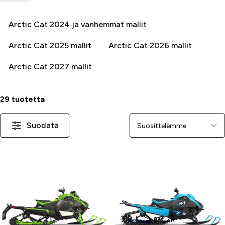
valinnan reiteille ja maastoon. Tutustu malleihin
verkkokaupassamme tai tule myymäläämme – asiantuntijamme
Arctic Cat 2024 ja vanhemmat mallit
auttavat sinua löytämään täydellisen Arctic Cat -
moottorikelkan!
Arctic Cat 2025 mallit
Arctic Cat 2026 mallit
Arctic Cat 2027 mallit
29 tuotetta
Suodata
Järjestä