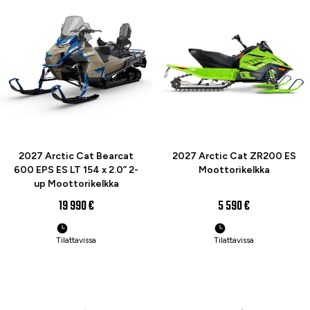
ENNAKKOTILAA
UUTUUS
ENNAKKOTILAA
UUTUUS
2027 Arctic Cat Bearcat
2027 Arctic Cat ZR200 ES
600 EPS ES LT 154 x 2.0” 2-
Moottorikelkka
up Moottorikelkka
19 990 €
5 590 €
Tilattavissa
Tilattavissa