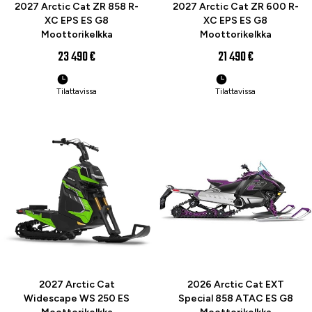
2027 Arctic Cat ZR 858 R-
2027 Arctic Cat ZR 600 R-
XC EPS ES G8
XC EPS ES G8
Moottorikelkka
Moottorikelkka
23 490 €
21 490 €
Tilattavissa
Tilattavissa
ENNAKKOTILAA
UUTUUS
2027 Arctic Cat
2026 Arctic Cat EXT
Widescape WS 250 ES
Special 858 ATAC ES G8