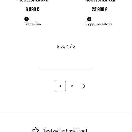
Moottorikelkka
Moottorikelkka
6 990 €
23 900 €
Tilattavissa
Loppu varastosta
Sivu 1 / 2
Seuraava sivu
1
2
Miksi ostaa Tarvikekeskuksesta?
Tyytyväiset asiakkaat