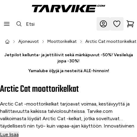
Ajoneuvot
Moottorikelkat
Arctic Cat moottorikelkat
Jetpilot kellunta- ja jettiliivit sekä märkäpuvut -50%! Vesileluja
jopa -30%!
Yamalube öljyjä ja nesteitä ALE-hinnoin!
Arctic Cat moottorikelkat
Arctic Cat -moottorikelkat tarjoavat voimaa, kestävyyttä ja
hallittavuutta kaikissa talviolosuhteissa. Tarvike.com
valikoimasta löydät Arctic Cat -kelkat, jotka soveltuvat
täydellisesti niin työ- kuin vapaa-ajan käyttöön. Innovatiivinen
muotoilu ja luotettava suorituskyky tekevät niistä erinomaisen
Lue lisää