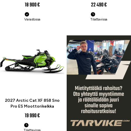
18 900 €
22 490 €
Varastossa
Tilattavissa
ENNAKKOTILAA
UUTUUS
2027 Arctic Cat XF 858 Sno
Pro ES Moottorikelkka
19 990 €
Tilattavissa