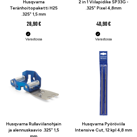
Husqvarna
2 in 1 Viilapidike SP33G -
Teränhoitopaketti H25
.325" Pixel 4,8mm
.325" 1,5 mm
28,90 €
40,90 €
Varastossa
Varastossa
Husqvarna Rullaviilanohjain
Husqvarna Pyöröviila
ja alennuskaavio .325" 1,5
Intensive Cut, 12 kpl 4,8 mm
mm