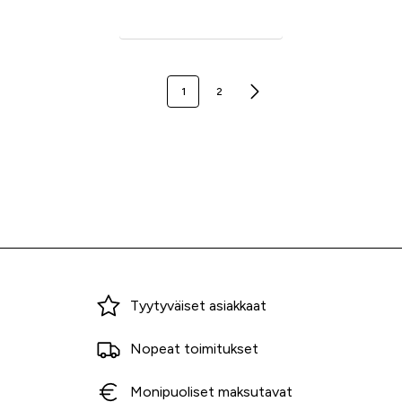
Seuraava sivu
1
2
Miksi ostaa Tarvikekeskuksesta?
Tyytyväiset asiakkaat
Nopeat toimitukset
Monipuoliset maksutavat