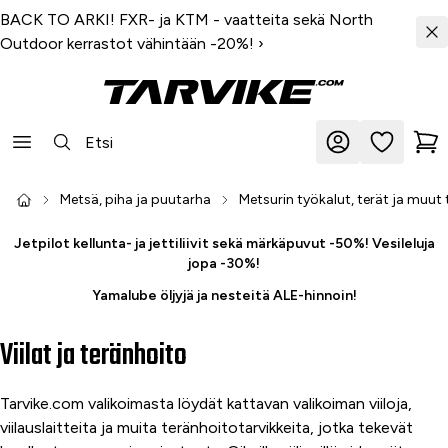
BACK TO ARKI! FXR- ja KTM - vaatteita sekä North
Outdoor kerrastot vähintään -20%!
›
Metsä, piha ja puutarha
Metsurin työkalut, terät ja muut 
Jetpilot kellunta- ja jettiliivit sekä märkäpuvut -50%! Vesileluja
jopa -30%!
Yamalube öljyjä ja nesteitä ALE-hinnoin!
Viilat ja teränhoito
Tarvike.com valikoimasta löydät kattavan valikoiman viiloja,
viilauslaitteita ja muita teränhoitotarvikkeita, jotka tekevät