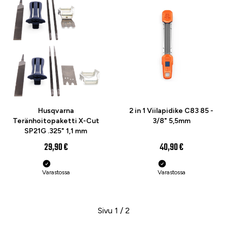
Husqvarna
2 in 1 Viilapidike C83 85 -
Teränhoitopaketti X-Cut
3/8" 5,5mm
SP21G .325" 1,1 mm
29,90 €
40,90 €
Varastossa
Varastossa
Sivu 1 / 2