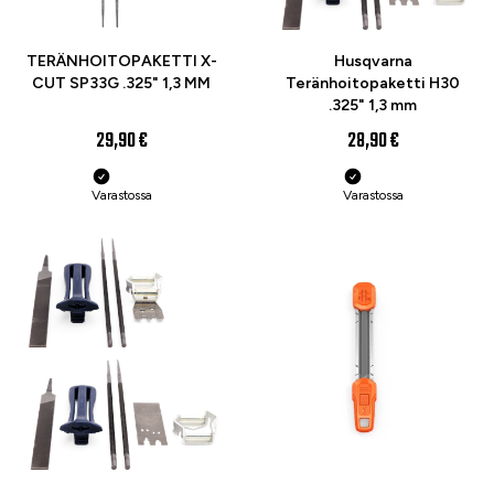
TERÄNHOITOPAKETTI X-
Husqvarna
CUT SP33G .325" 1,3 MM
Teränhoitopaketti H30
.325" 1,3 mm
29,90 €
28,90 €
Varastossa
Varastossa