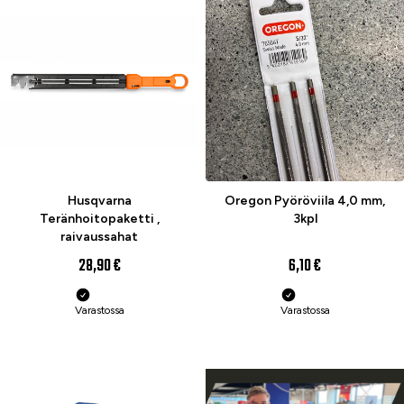
Husqvarna
Oregon Pyöröviila 4,0 mm,
Teränhoitopaketti ,
3kpl
raivaussahat
28,90 €
6,10 €
Varastossa
Varastossa