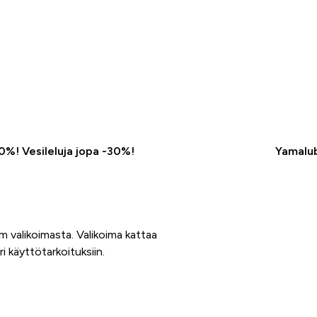
50%! Vesileluja jopa -30%!
Yamalub
om valikoimasta. Valikoima kattaa
i käyttötarkoituksiin.