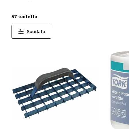
57 tuotetta
Suodata
-23 %