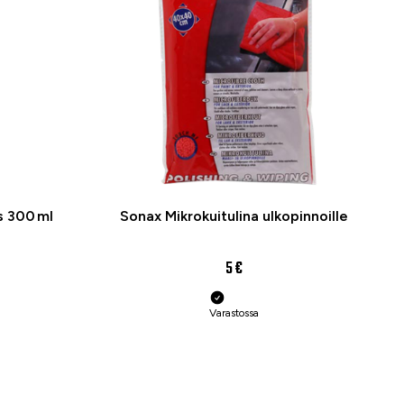
s 300 ml
Sonax Mikrokuitulina ulkopinnoille
5 €
Varastossa