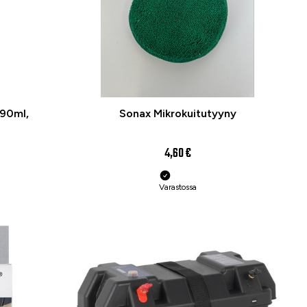
290ml,
Sonax Mikrokuitutyyny
4,60 €
Varastossa