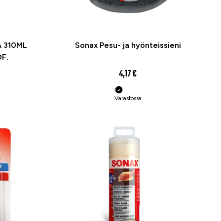
A 310ML
Sonax Pesu- ja hyönteissieni
F.
4,17 €
Varastossa