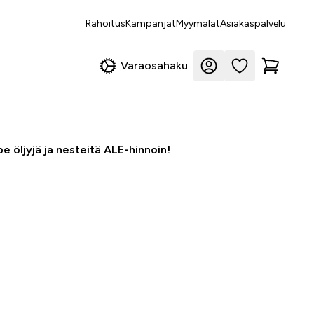
Rahoitus
Kampanjat
Myymälät
Asiakaspalvelu
Varaosahaku
e öljyjä ja nesteitä ALE-hinnoin!