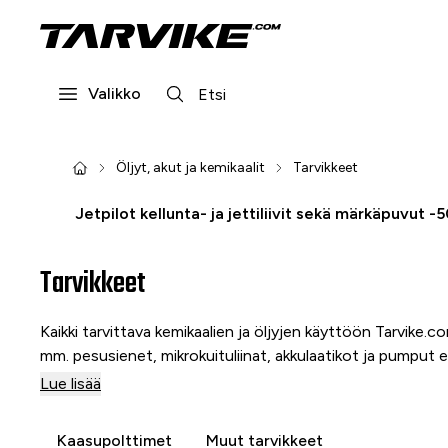
Valikko
Öljyt, akut ja kemikaalit
Tarvikkeet
Jetpilot kellunta- ja jettiliivit sekä märkäpuvut -
Tarvikkeet
Kaikki tarvittava kemikaalien ja öljyjen käyttöön Tarvike.c
mm. pesusienet, mikrokuituliinat, akkulaatikot ja pumput er
Lue lisää
Kaasupolttimet
Muut tarvikkeet