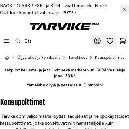
BACK TO ARKI! FXR- ja KTM - vaatteita sekä North
Outdoor kerrastot vähintään -20%!
›
Öljyt, akut ja kemikaalit
Tarvikkeet
Kaasupolttimet
Jetpilot kellunta- ja jettiliivit sekä märkäpuvut -50%! Vesileluja
jopa -30%!
Yamalube öljyjä ja nesteitä ALE-hinnoin!
Kaasupolttimet
Tarvike.com valikoimasta löydät laadukkaat ja helppokäyttöiset
kaasupolttimet, jotka soveltuvat niin harrastelijoille kuin