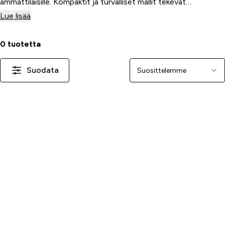
ammattilaisille. Kompaktit ja turvalliset mallit tekevät
työskentelystä tarkkaa ja vaivatonta.
Lue lisää
0 tuotetta
Suodata
Järjestä