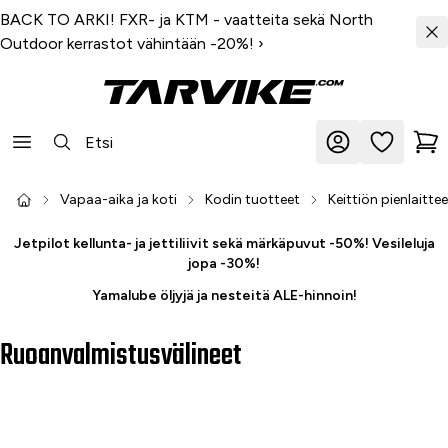
BACK TO ARKI! FXR- ja KTM - vaatteita sekä North
Outdoor kerrastot vähintään -20%!
›
Vapaa-aika ja koti
Kodin tuotteet
Keittiön pienlaittee
Jetpilot kellunta- ja jettiliivit sekä märkäpuvut -50%! Vesileluja
jopa -30%!
Yamalube öljyjä ja nesteitä ALE-hinnoin!
Ruoanvalmistusvälineet