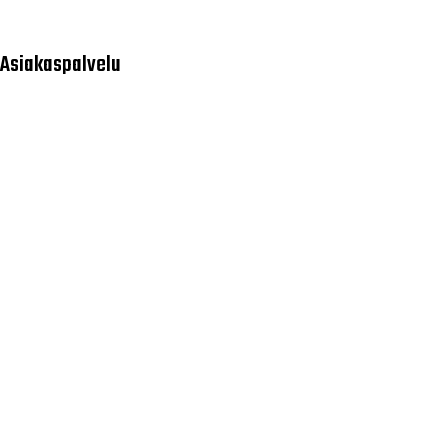
Asiakaspalvelu
Usein kysytyt kysymykset
Tilaus- ja toimitusehdot
Toimitustavat ja -kulut
Maksutavat
Palautus, reklamaatio ja takuu
Tietosuojaseloste
Palvelumme
Rahoitus
Huoltopalvelut