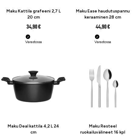
UUTUUS
UUTUUS
Maku Kattila grafeeni 2,7 L
Maku Ease haudutuspannu
20 cm
keraaminen 28 cm
34,90 €
44,90 €
Varastossa
Varastossa
UUTUUS
UUTUUS
Maku Deal kattila 4,2 L 24
Maku Resteel
cm
ruokailuvälineet 16 kpl